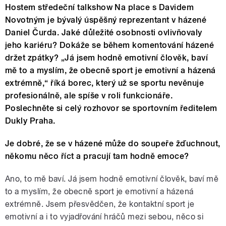
Hostem středeční talkshow Na place s Davidem
Novotným je bývalý úspěšný reprezentant v házené
Daniel Čurda. Jaké důležité osobnosti ovlivňovaly
jeho kariéru? Dokáže se během komentování házené
držet zpátky? „Já jsem hodně emotivní člověk, baví
mě to a myslím, že obecně sport je emotivní a házená
extrémně,“ říká borec, který už se sportu nevěnuje
profesionálně, ale spíše v roli funkcionáře.
Poslechněte si celý rozhovor se sportovním ředitelem
Dukly Praha.
Je dobré, že se v házené může do soupeře žďuchnout,
někomu něco říct a pracují tam hodně emoce?
Ano, to mě baví. Já jsem hodně emotivní člověk, baví mě
to a myslím, že obecně sport je emotivní a házená
extrémně. Jsem přesvědčen, že kontaktní sport je
emotivní a i to vyjadřování hráčů mezi sebou, něco si