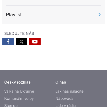
Playlist
SLEDUJTE NÁS
Český rozhlas
O nás
Válka na Ukrajině
Jak nás naladíte
Komunální volby
Nápověda
Stanice
Lidé v rádiu