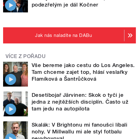
podezřelým je dál Kočner
Jak nás naladíte na DABu
VÍCE Z POŘADU
Vše bereme jako cestu do Los Angeles.
Tam chceme zajet top, hlásí veslařky
Flamíková a Šantrůčková
Desetibojař Järvinen: Skok o tyči je
jedna z nejtěžších disciplín. Často už
tam jedu na autopilota
Skalák: V Brightonu mi fanoušci líbali
nohy. V Millwallu mi ale styl fotbalu
nevyhovoval