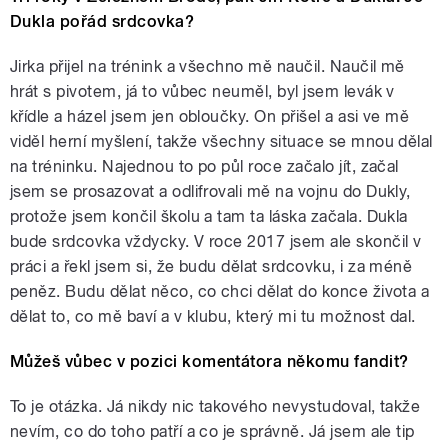
Dukla pořád srdcovka?
Jirka přijel na trénink a všechno mě naučil. Naučil mě
hrát s pivotem, já to vůbec neuměl, byl jsem levák v
křídle a házel jsem jen obloučky. On přišel a asi ve mě
viděl herní myšlení, takže všechny situace se mnou dělal
na tréninku. Najednou to po půl roce začalo jít, začal
jsem se prosazovat a odlifrovali mě na vojnu do Dukly,
protože jsem končil školu a tam ta láska začala. Dukla
bude srdcovka vždycky. V roce 2017 jsem ale skončil v
práci a řekl jsem si, že budu dělat srdcovku, i za méně
peněz. Budu dělat něco, co chci dělat do konce života a
dělat to, co mě baví a v klubu, který mi tu možnost dal.
Můžeš vůbec v pozici komentátora někomu fandit?
To je otázka. Já nikdy nic takového nevystudoval, takže
nevím, co do toho patří a co je správně. Já jsem ale tip