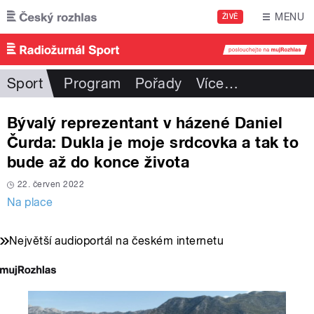
Přejít k hlavnímu obsahu
MENU
ŽIVĚ
Sport
Program
Pořady
Více
…
Bývalý reprezentant v házené Daniel
Čurda: Dukla je moje srdcovka a tak to
bude až do konce života
22. červen 2022
Na place
Největší audioportál na českém internetu