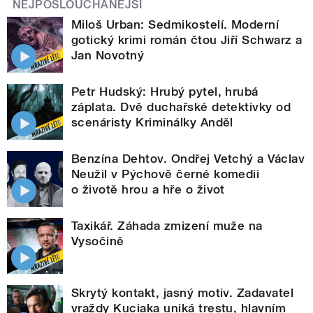
NEJPOSLOUCHANĚJŠÍ
Miloš Urban: Sedmikostelí. Moderní
gotický krimi román čtou Jiří Schwarz a
Jan Novotný
Petr Hudský: Hrubý pytel, hrubá
záplata. Dvě duchařské detektivky od
scenáristy Kriminálky Anděl
Benzína Dehtov. Ondřej Vetchý a Václav
Neužil v Pýchově černé komedii
o životě hrou a hře o život
Taxikář. Záhada zmizení muže na
Vysočině
Skrytý kontakt, jasný motiv. Zadavatel
vraždy Kuciaka uniká trestu, hlavním