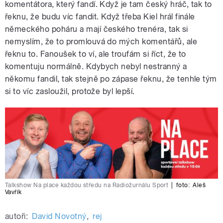
komentátora, který fandí. Když je tam český hráč, tak to
řeknu, že budu víc fandit. Když třeba Kiel hrál finále
německého poháru a mají českého trenéra, tak si
nemyslím, že to promlouvá do mých komentářů, ale
řeknu to. Fanoušek to ví, ale troufám si říct, že to
komentuju normálně. Kdybych nebyl nestranný a
někomu fandil, tak stejně po zápase řeknu, že tenhle tým
si to víc zasloužil, protože byl lepší.
Talkshow Na place každou středu na Radiožurnálu Sport
|
foto:
Aleš
Vavřík
autoři:
David Novotný
,
rej