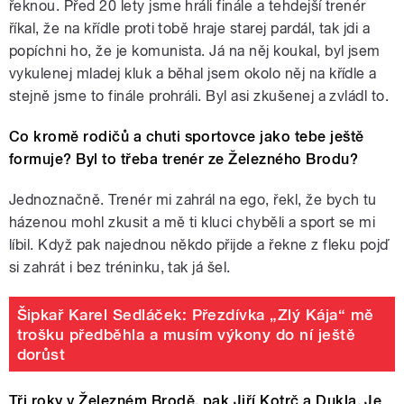
řeknou. Před 20 lety jsme hráli finále a tehdejší trenér
říkal, že na křídle proti tobě hraje starej pardál, tak jdi a
popíchni ho, že je komunista. Já na něj koukal, byl jsem
vykulenej mladej kluk a běhal jsem okolo něj na křídle a
stejně jsme to finále prohráli. Byl asi zkušenej a zvládl to.
Co kromě rodičů a chuti sportovce jako tebe ještě
formuje? Byl to třeba trenér ze Železného Brodu?
Jednoznačně. Trenér mi zahrál na ego, řekl, že bych tu
házenou mohl zkusit a mě ti kluci chyběli a sport se mi
líbil. Když pak najednou někdo přijde a řekne z fleku pojď
si zahrát i bez tréninku, tak já šel.
Šipkař Karel Sedláček: Přezdívka „Zlý Kája“ mě
trošku předběhla a musím výkony do ní ještě
dorůst
Tři roky v Železném Brodě, pak Jiří Kotrč a Dukla. Je