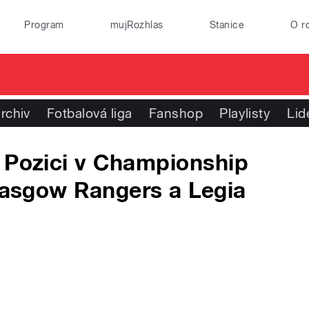
Program
mujRozhlas
Stanice
O r
rchiv
Fotbalová liga
Fanshop
Playlisty
Lid
 Pozici v Championship
Glasgow Rangers a Legia