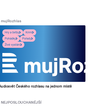
mujRozhlas
Hry a četby
Krimi
Pohádky
Pořady
Živé vysílání
Audiosvět Českého rozhlasu na jednom místě
NEJPOSLOUCHANĚJŠÍ