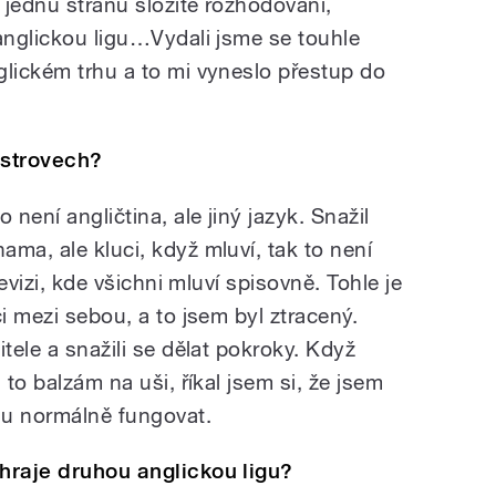
 jednu stranu složité rozhodování,
 anglickou ligu…Vydali jsme se touhle
glickém trhu a to mi vyneslo přestup do
ostrovech?
 není angličtina, ale jiný jazyk. Snažil
ma, ale kluci, když mluví, tak to není
levizi, kde všichni mluví spisovně. Tohle je
ci mezi sebou, a to jsem byl ztracený.
tele a snažili se dělat pokroky. Když
 to balzám na uši, říkal jsem si, že jsem
du normálně fungovat.
 hraje druhou anglickou ligu?