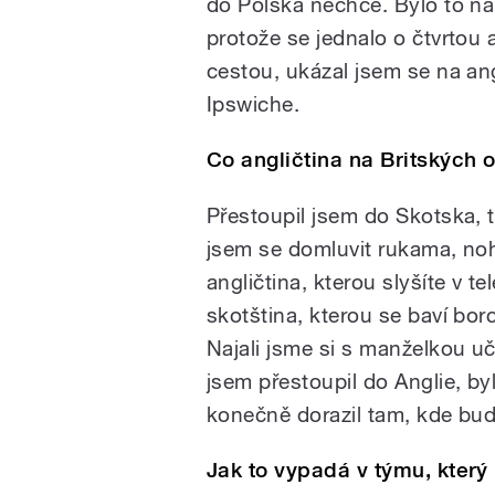
do Polska nechce. Bylo to na
protože se jednalo o čtvrtou
cestou, ukázal jsem se na an
Ipswiche.
Co angličtina na Britských 
Přestoupil jsem do Skotska, to
jsem se domluvit rukama, noha
angličtina, kterou slyšíte v te
skotština, kterou se baví bor
Najali jsme si s manželkou uči
jsem přestoupil do Anglie, byl
konečně dorazil tam, kde bu
Jak to vypadá v týmu, který