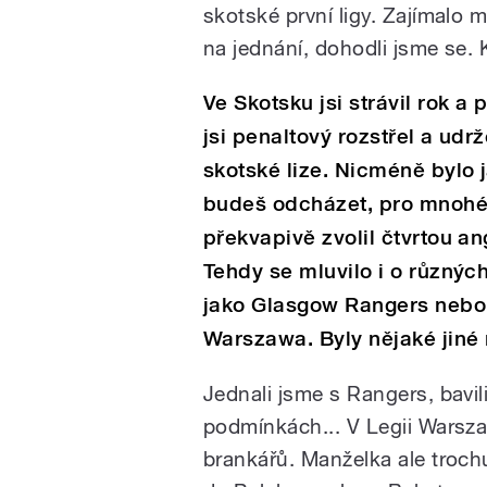
skotské první ligy. Zajímalo m
na jednání, dohodli jsme se. K
Ve Skotsku jsi strávil rok a 
jsi penaltový rozstřel a udrž
skotské lize. Nicméně bylo 
budeš odcházet, pro mnohé 
překvapivě zvolil čtvrtou an
Tehdy se mluvilo i o různýc
jako Glasgow Rangers nebo
Warszawa.
Byly nějaké jiné
Jednali jsme s Rangers, bavil
podmínkách... V Legii Warsz
brankářů. Manželka ale trochu