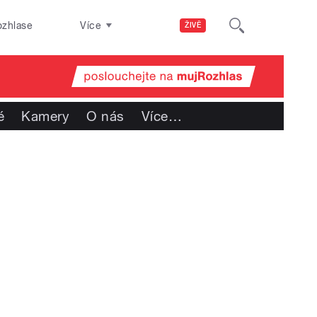
ozhlase
Více
ŽIVĚ
é
Kamery
O nás
Více
…