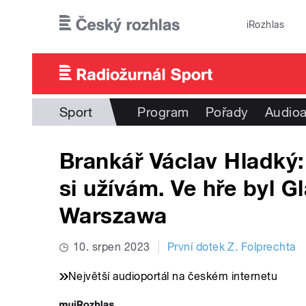
Přejít k hlavnímu obsahu
iRozhlas
Sport
Program
Pořady
Audioa
Brankář Václav Hladký:
si užívám. Ve hře byl 
Warszawa
10. srpen 2023
První dotek Z. Folprechta
Největší audioportál na českém internetu