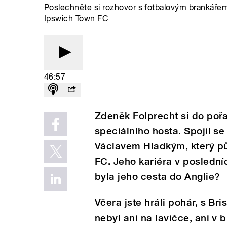
Poslechněte si rozhovor s fotbalovým brankáře
Ipswich Town FC
46:57
Zdeněk Folprecht si do pořa
speciálního hosta. Spojil s
Václavem Hladkým, který p
FC. Jeho kariéra v poslední
byla jeho cesta do Anglie?
Včera jste hráli pohár, s Bris
nebyl ani na lavičce, ani v 