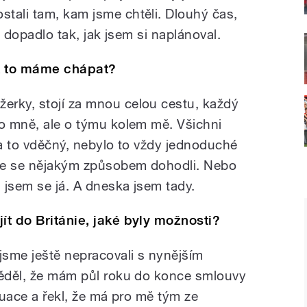
ostali tam, kam jsme chtěli. Dlouhý čas,
to dopadlo tak, jak jsem si naplánoval.
k to máme chápat?
erky, stojí za mnou celou cestu, každý
 o mně, ale o týmu kolem mě. Všichni
za to vděčný, nebylo to vždy jednoduché
me se nějakým způsobem dohodli. Nebo
l jsem se já. A dneska jsem tady.
ít do Británie, jaké byly možnosti?
jsme ještě nepracovali s nynějším
věděl, že mám půl roku do konce smlouvy
situace a řekl, že má pro mě tým ze