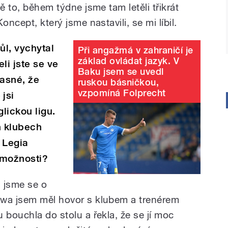
ě to, během týdne jsme tam letěli třikrát
oncept, který jsme nastavili, se mi líbil.
půl, vychytal
Při angažmá v zahraničí je
základ ovládat jazyk. V
eli jste se ve
Baku jsem se uvedl
jasné, že
ruskou básničkou,
vzpomíná Folprecht
jsi
glickou ligu.
h klubech
 Legia
 možnosti?
i jsme se o
awa jsem měl hovor s klubem a trenérem
 bouchla do stolu a řekla, že se jí moc