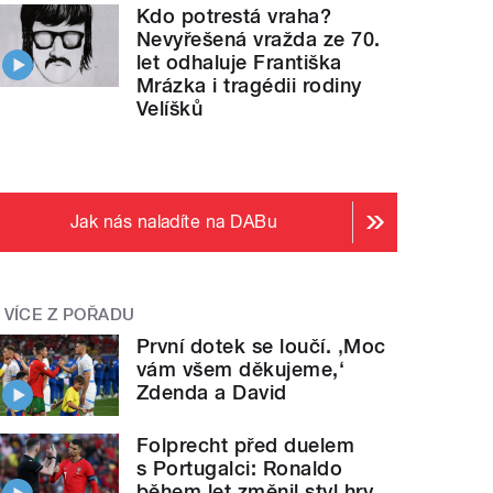
Kdo potrestá vraha?
Nevyřešená vražda ze 70.
let odhaluje Františka
Mrázka i tragédii rodiny
Velíšků
Jak nás naladíte na DABu
VÍCE Z POŘADU
První dotek se loučí. ‚Moc
vám všem děkujeme,‘
Zdenda a David
Folprecht před duelem
s Portugalci: Ronaldo
během let změnil styl hry,