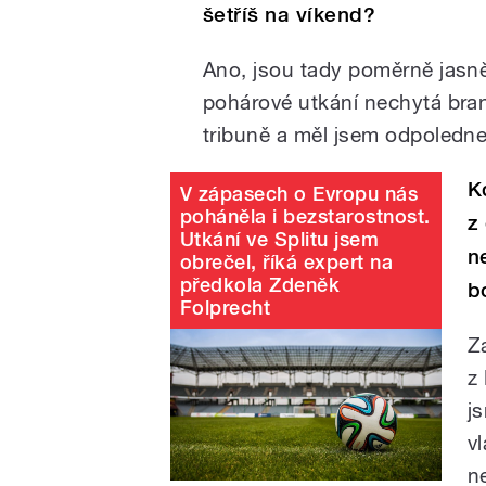
šetříš na víkend?
Ano, jsou tady poměrně jasně
pohárové utkání nechytá brank
tribuně a měl jsem odpoledne
K
V zápasech o Evropu nás
poháněla i bezstarostnost.
z
Utkání ve Splitu jsem
n
obrečel, říká expert na
předkola Zdeněk
b
Folprecht
Z
z
j
v
n