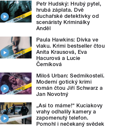
Petr Hudský: Hrubý pytel,
hrubá záplata. Dvě
duchařské detektivky od
scenáristy Kriminálky
Anděl
Paula Hawkins: Dívka ve
vlaku. Krimi bestseller čtou
Anita Krausová, Eva
Hacurová a Lucie
Černíková
Miloš Urban: Sedmikostelí.
Moderní gotický krimi
román čtou Jiří Schwarz a
Jan Novotný
„Asi to máme!“ Kuciakovy
vrahy odhalily kamery a
zapomenutý telefon.
Pomohl i nečekaný svědek