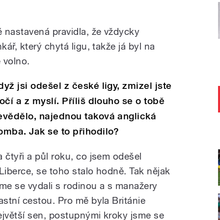
 nastavená pravidla, že vždycky
ář, který chytá ligu, takže já byl na
 volno.
dyž jsi odešel z české ligy, zmizel jste
 očí a z myslí. Příliš dlouho se o tobě
evědělo, najednou taková anglická
omba. Jak se to přihodilo?
a čtyři a půl roku, co jsem odešel
 Liberce, se toho stalo hodně. Tak nějak
sme se vydali s rodinou a s manažery
lastní cestou. Pro mě byla Británie
ejvětší sen, postupnými kroky jsme se