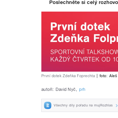
Poslechněte si celý rozhovo
První dotek Zdeňka Foprechta
|
foto:
Aleš
autoři:
David Nyč
,
prh
Všechny díly pořadu na mujRozhlas