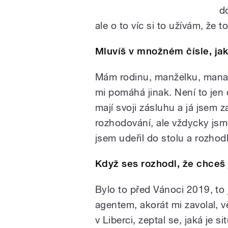
d
ale o to víc si to užívám, že 
Mluvíš v množném čísle, ja
Mám rodinu, manželku, manaž
mi pomáhá jinak. Není to jen
mají svoji zásluhu a já jsem 
rozhodování, ale vždycky js
jsem udeřil do stolu a rozhod
Když ses rozhodl, že chceš j
Bylo to před Vánoci 2019, to 
agentem, akorát mi zavolal, 
v Liberci, zeptal se, jaká je 