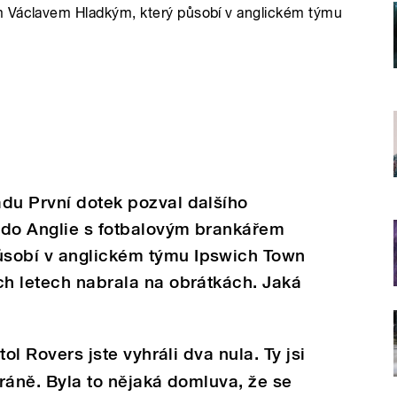
m Václavem Hladkým, který působí v anglickém týmu
du První dotek pozval dalšího
e do Anglie s fotbalovým brankářem
ůsobí v anglickém týmu Ipswich Town
ch letech nabrala na obrátkách. Jaká
tol Rovers jste vyhráli dva nula. Ty jsi
bráně. Byla to nějaká domluva, že se