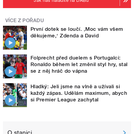
Jak nás naladíte na DABu
VÍCE Z POŘADU
První dotek se loučí. ‚Moc vám všem
děkujeme,‘ Zdenda a David
Folprecht před duelem s Portugalci:
Ronaldo během let změnil styl hry, stal
se z něj hráč do vápna
Hladký: Jeli jsme na vlně a užívali si
každý zápas. Udělám maximum, abych
si Premier League zachytal
O stanici