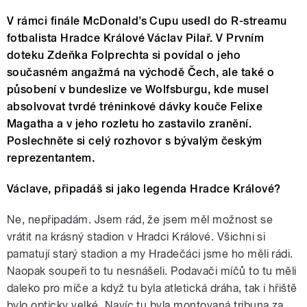
V rámci finále McDonald’s Cupu usedl do R-streamu
fotbalista Hradce Králové Václav Pilař. V Prvním
doteku Zdeňka Folprechta si povídal o jeho
současném angažmá na východě Čech, ale také o
působení v bundeslize ve Wolfsburgu, kde musel
absolvovat tvrdé tréninkové dávky kouče Felixe
Magatha a v jeho rozletu ho zastavilo zranění.
Poslechněte si celý rozhovor s bývalým českým
reprezentantem.
Václave, připadáš si jako legenda Hradce Králové?
Ne, nepřipadám. Jsem rád, že jsem měl možnost se
vrátit na krásný stadion v Hradci Králové. Všichni si
pamatují starý stadion a my Hradečáci jsme ho měli rádi.
Naopak soupeři to tu nesnášeli. Podavači míčů to tu měli
daleko pro míče a když tu byla atletická dráha, tak i hřiště
bylo opticky velké. Navíc tu byla montovaná tribuna za