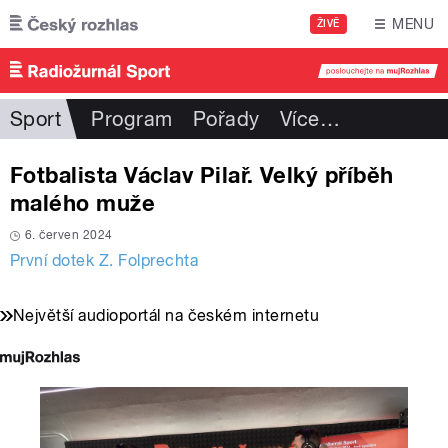
Přejít k hlavnímu obsahu
MENU
ŽIVĚ
Sport
Program
Pořady
Více
…
Fotbalista Václav Pilař. Velký příběh
malého muže
6. červen 2024
První dotek Z. Folprechta
Největší audioportál na českém internetu