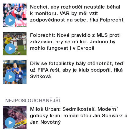
Nechci, aby rozhodčí neustále běhal
k monitoru. VAR by měl vzít
zodpovědnost na sebe, říká Folprecht
Folprecht: Nové pravidlo z MLS proti
zdržování hry se mi líbí. Jednou by
mohlo fungovat i v Evropě
Dřív se fotbalistky bály otěhotnět, teď
už FIFA řeší, aby je klub podpořil, říká
Svitková
NEJPOSLOUCHANĚJŠÍ
Miloš Urban: Sedmikostelí. Moderní
gotický krimi román čtou Jiří Schwarz a
Jan Novotný