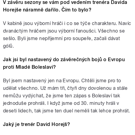
V závěru sezony se vám pod vedením trenéra Davida
Horejše náramně dařilo. Čím to bylo?
V kabině jsou výborní hráči i co se týče charakteru. Navíc
dvanáctým hráčem jsou výborní fanoušci. Všechno se
sešlo. Byli jsme nepříjemní pro soupeře, začali dávat
gólů.
Jak jsi byl nastavený do závěrečných bojů o Evropu
proti Mladé Boleslavi?
Byl jsem nastavený jen na Evropu. Chtěli jsme pro to
udělat všechno. Už mám tři, čtyři dny dovolenou a stále
nemůžu vydýchat, že jsme ten zápas s Boleslaví tak
jednoduše prohráli. I když jsme od 30. minuty hráli v
deseti lidech, tak jsme ten duel neměli tak lehce prohrát.
Jaký je trenér David Horejš?