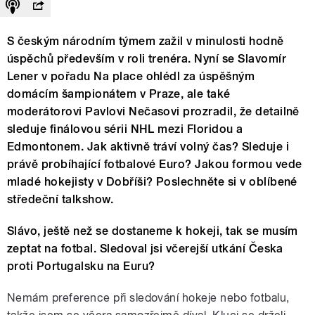
S českým národním týmem zažil v minulosti hodně
úspěchů především v roli trenéra. Nyní se Slavomír
Lener v pořadu Na place ohlédl za úspěšným
domácím šampionátem v Praze, ale také
moderátorovi Pavlovi Nečasovi prozradil, že detailně
sleduje finálovou sérii NHL mezi Floridou a
Edmontonem. Jak aktivně tráví volný čas? Sleduje i
právě probíhající fotbalové Euro? Jakou formou vede
mladé hokejisty v Dobříši? Poslechněte si v oblíbené
středeční talkshow.
Slávo, ještě než se dostaneme k hokeji, tak se musím
zeptat na fotbal. Sledoval jsi včerejší utkání Česka
proti Portugalsku na Euru?
Nemám preference při sledování hokeje nebo fotbalu,