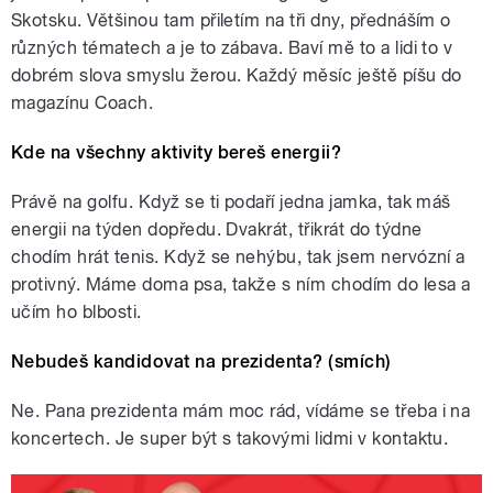
Skotsku. Většinou tam přiletím na tři dny, přednáším o
různých tématech a je to zábava. Baví mě to a lidi to v
dobrém slova smyslu žerou. Každý měsíc ještě píšu do
magazínu Coach.
Kde na všechny aktivity bereš energii?
Právě na golfu. Když se ti podaří jedna jamka, tak máš
energii na týden dopředu. Dvakrát, třikrát do týdne
chodím hrát tenis. Když se nehýbu, tak jsem nervózní a
protivný. Máme doma psa, takže s ním chodím do lesa a
učím ho blbosti.
Nebudeš kandidovat na prezidenta? (smích)
Ne. Pana prezidenta mám moc rád, vídáme se třeba i na
koncertech. Je super být s takovými lidmi v kontaktu.