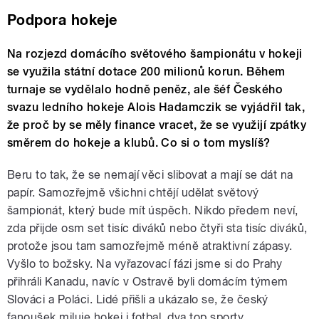
Podpora hokeje
Na rozjezd domácího světového šampionátu v hokeji
se využila státní dotace 200 milionů korun. Během
turnaje se vydělalo hodně peněz, ale šéf Českého
svazu ledního hokeje Alois Hadamczik se vyjádřil tak,
že proč by se měly finance vracet, že se využijí zpátky
směrem do hokeje a klubů. Co si o tom myslíš?
Beru to tak, že se nemají věci slibovat a mají se dát na
papír. Samozřejmě všichni chtějí udělat světový
šampionát, který bude mít úspěch. Nikdo předem neví,
zda přijde osm set tisíc diváků nebo čtyři sta tisíc diváků,
protože jsou tam samozřejmě méně atraktivní zápasy.
Vyšlo to božsky. Na vyřazovací fázi jsme si do Prahy
přihráli Kanadu, navíc v Ostravě byli domácím týmem
Slováci a Poláci. Lidé přišli a ukázalo se, že český
fanoušek miluje hokej i fotbal, dva top sporty.