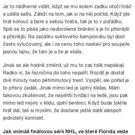
Je to nádherné vidět, když se mu kolem zadku otočí hráč
a udělá salto. Záleží na tom, jak si na něj počká. Když jde
hrát kotouč a bere s sebou hráče, tak je to v pořádku.
Spíš se to píská jako nedovolené bránění a je to přísnější
a přísnější. Na začátku světového šampionátu byl dost
často vylučovaný, ale i za cenu toho nastaví pro soupeře
jasnou lajnu, že tam je a že je skála.
Jinak se ale hodně změnil, už mu to zas tolik nepískají.
Radko ví, že řezničina do toho nepatří. Rozdíl je dostat
dvě minuty nebo pětiminutový trest. Vyspěl, ale pořád je
to přísný zadák. Jinak mimo led je úplný kliďas. Mám
takovou zkušenost, že největší tvrďáci na ledě, jsou pak
mimo led nejvíc v klidu, úplní beránci. Když bude takhle
hrát dál, tak si myslím, že dostane ještě další alespoň
jednoletý kontrakt.
Jak vnímáš finálovou sérii NHL, ve které Florida vede