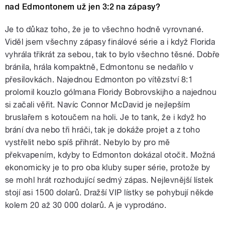
nad Edmontonem už jen 3:2 na zápasy?
Je to důkaz toho, že je to všechno hodně vyrovnané.
Viděl jsem všechny zápasy finálové série a i když Florida
vyhrála třikrát za sebou, tak to bylo všechno těsné. Dobře
bránila, hrála kompaktně, Edmontonu se nedařilo v
přesilovkách. Najednou Edmonton po vítězství 8:1
prolomil kouzlo gólmana Floridy Bobrovskijho a najednou
si začali věřit. Navíc Connor McDavid je nejlepším
bruslařem s kotoučem na holi. Je to tank, že i když ho
brání dva nebo tři hráči, tak je dokáže projet a z toho
vystřelit nebo spíš přihrát. Nebylo by pro mě
překvapením, kdyby to Edmonton dokázal otočit. Možná
ekonomicky je to pro oba kluby super série, protože by
se mohl hrát rozhodující sedmý zápas. Nejlevnější lístek
stojí asi 1500 dolarů. Dražší VIP lístky se pohybují někde
kolem 20 až 30 000 dolarů. A je vyprodáno.