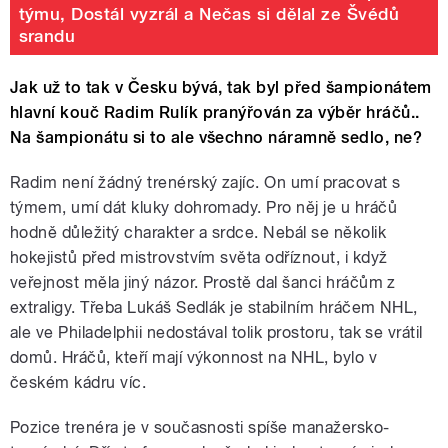
týmu, Dostál vyzrál a Nečas si dělal ze Švédů
srandu
Jak už to tak v Česku bývá, tak byl před šampionátem
hlavní kouč Radim Rulík pranýřován za výběr hráčů..
Na šampionátu si to ale všechno náramně sedlo, ne?
Radim není žádný trenérský zajíc. On umí pracovat s
týmem, umí dát kluky dohromady. Pro něj je u hráčů
hodně důležitý charakter a srdce. Nebál se několik
hokejistů před mistrovstvím světa odříznout, i když
veřejnost měla jiný názor. Prostě dal šanci hráčům z
extraligy. Třeba Lukáš Sedlák je stabilním hráčem NHL,
ale ve Philadelphii nedostával tolik prostoru, tak se vrátil
domů. Hráčů, kteří mají výkonnost na NHL, bylo v
českém kádru víc.
Pozice trenéra je v současnosti spíše manažersko-