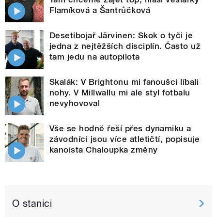
Flamíková a Šantrůčková
Desetibojař Järvinen: Skok o tyči je
jedna z nejtěžších disciplín. Často už
tam jedu na autopilota
Skalák: V Brightonu mi fanoušci líbali
nohy. V Millwallu mi ale styl fotbalu
nevyhovoval
Vše se hodně řeší přes dynamiku a
závodníci jsou více atletičtí, popisuje
kanoista Chaloupka změny
O stanici