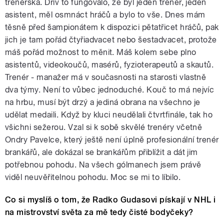
trenérská. Dřív to fungovalo, že byl jeden trenér, jeden
asistent, měl osmnáct hráčů a bylo to vše. Dnes mám
těsně před šampionátem k dispozici pětatřicet hráčů, pak
jich je tam pořád čtyřiadvacet nebo šestadvacet, protože
máš pořád možnost to měnit. Máš kolem sebe plno
asistentů, videokoučů, masérů, fyzioterapeutů a skautů.
Trenér - manažer má v současnosti na starosti vlastně
dva týmy. Není to vůbec jednoduché. Kouč to má nejvíc
na hrbu, musí být drzý a jediná obrana na všechno je
udělat medaili. Když by kluci neudělali čtvrtfinále, tak ho
všichni sežerou. Vzal si k sobě skvělé trenéry včetně
Ondry Pavelce, který ještě není úplně profesionální trenér
brankářů, ale dokázal se brankářům přiblížit a dát jim
potřebnou pohodu. Na všech gólmanech jsem právě
viděl neuvěřitelnou pohodu. Moc se mi to líbilo.
Co si myslíš o tom, že Radko Gudasovi pískají v NHL i
na mistrovství světa za mě tedy čisté bodyčeky?