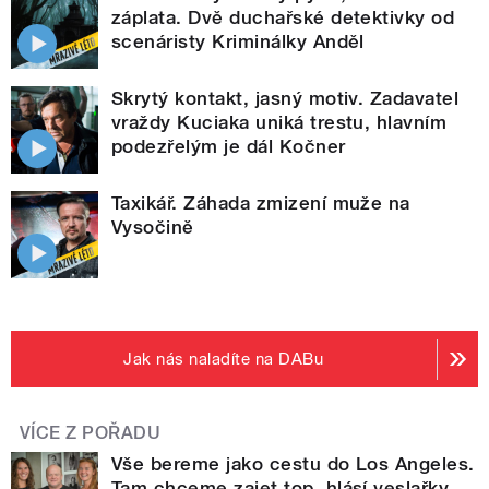
záplata. Dvě duchařské detektivky od
scenáristy Kriminálky Anděl
Skrytý kontakt, jasný motiv. Zadavatel
vraždy Kuciaka uniká trestu, hlavním
podezřelým je dál Kočner
Taxikář. Záhada zmizení muže na
Vysočině
Jak nás naladíte na DABu
VÍCE Z POŘADU
Vše bereme jako cestu do Los Angeles.
Tam chceme zajet top, hlásí veslařky