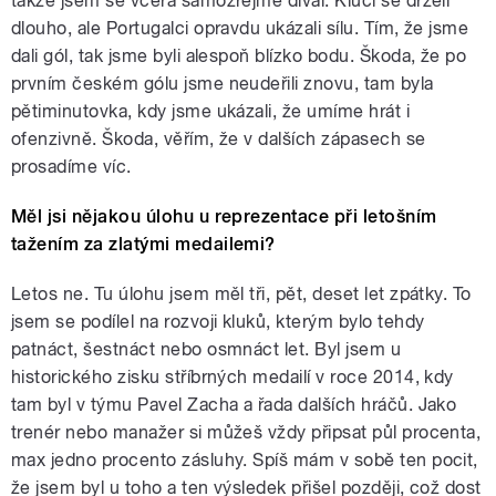
takže jsem se včera samozřejmě díval. Kluci se drželi
dlouho, ale Portugalci opravdu ukázali sílu. Tím, že jsme
dali gól, tak jsme byli alespoň blízko bodu. Škoda, že po
prvním českém gólu jsme neudeřili znovu, tam byla
pětiminutovka, kdy jsme ukázali, že umíme hrát i
ofenzivně. Škoda, věřím, že v dalších zápasech se
prosadíme víc.
Měl jsi nějakou úlohu u reprezentace při letošním
tažením za zlatými medailemi?
Letos ne. Tu úlohu jsem měl tři, pět, deset let zpátky. To
jsem se podílel na rozvoji kluků, kterým bylo tehdy
patnáct, šestnáct nebo osmnáct let. Byl jsem u
historického zisku stříbrných medailí v roce 2014, kdy
tam byl v týmu Pavel Zacha a řada dalších hráčů. Jako
trenér nebo manažer si můžeš vždy připsat půl procenta,
max jedno procento zásluhy. Spíš mám v sobě ten pocit,
že jsem byl u toho a ten výsledek přišel později, což dost