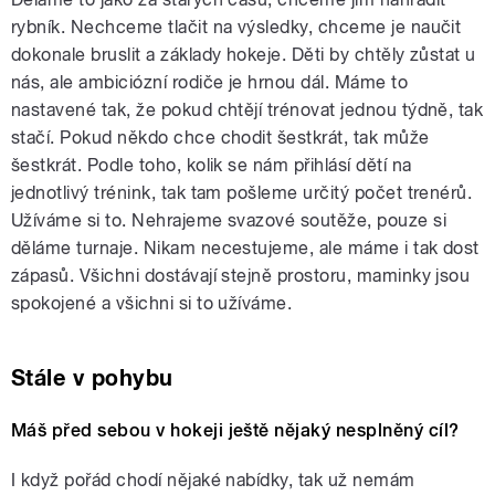
rybník. Nechceme tlačit na výsledky, chceme je naučit
dokonale bruslit a základy hokeje. Děti by chtěly zůstat u
nás, ale ambiciózní rodiče je hrnou dál. Máme to
nastavené tak, že pokud chtějí trénovat jednou týdně, tak
stačí. Pokud někdo chce chodit šestkrát, tak může
šestkrát. Podle toho, kolik se nám přihlásí dětí na
jednotlivý trénink, tak tam pošleme určitý počet trenérů.
Užíváme si to. Nehrajeme svazové soutěže, pouze si
děláme turnaje. Nikam necestujeme, ale máme i tak dost
zápasů. Všichni dostávají stejně prostoru, maminky jsou
spokojené a všichni si to užíváme.
Stále v pohybu
Máš před sebou v hokeji ještě nějaký nesplněný cíl?
I když pořád chodí nějaké nabídky, tak už nemám