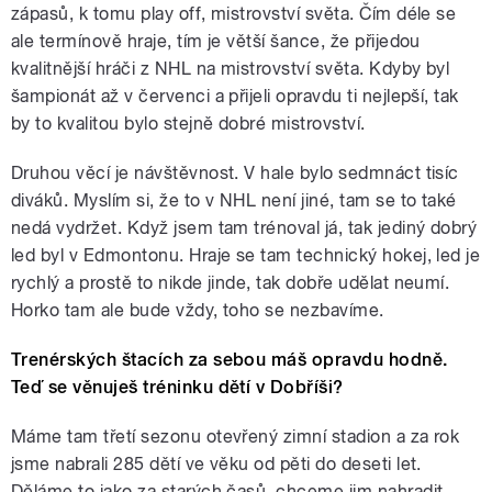
zápasů, k tomu play off, mistrovství světa. Čím déle se
ale termínově hraje, tím je větší šance, že přijedou
kvalitnější hráči z NHL na mistrovství světa. Kdyby byl
šampionát až v červenci a přijeli opravdu ti nejlepší, tak
by to kvalitou bylo stejně dobré mistrovství.
Druhou věcí je návštěvnost. V hale bylo sedmnáct tisíc
diváků. Myslím si, že to v NHL není jiné, tam se to také
nedá vydržet. Když jsem tam trénoval já, tak jediný dobrý
led byl v Edmontonu. Hraje se tam technický hokej, led je
rychlý a prostě to nikde jinde, tak dobře udělat neumí.
Horko tam ale bude vždy, toho se nezbavíme.
Trenérských štacích za sebou máš opravdu hodně.
Teď se věnuješ tréninku dětí v Dobříši?
Máme tam třetí sezonu otevřený zimní stadion a za rok
jsme nabrali 285 dětí ve věku od pěti do deseti let.
Děláme to jako za starých časů, chceme jim nahradit