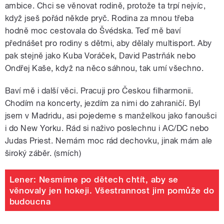
ambice. Chci se věnovat rodině, protože ta trpí nejvíc,
když jseš pořád někde pryč. Rodina za mnou třeba
hodně moc cestovala do Švédska. Teď mě baví
přednášet pro rodiny s dětmi, aby dělaly multisport. Aby
pak stejně jako Kuba Voráček, David Pastrňák nebo
Ondřej Kaše, když na něco sáhnou, tak umí všechno.
Baví mě i další věci. Pracuji pro Českou filharmonii.
Chodím na koncerty, jezdím za nimi do zahraničí. Byl
jsem v Madridu, asi pojedeme s manželkou jako fanoušci
i do New Yorku. Rád si naživo poslechnu i AC/DC nebo
Judas Priest. Nemám moc rád dechovku, jinak mám ale
široký záběr. (smích)
Lener: Nesmíme po dětech chtít, aby se
věnovaly jen hokeji. Všestrannost jim pomůže do
budoucna