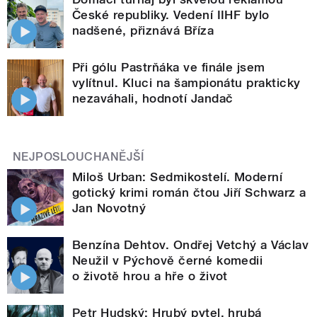
České republiky. Vedení IIHF bylo
nadšené, přiznává Bříza
Při gólu Pastrňáka ve finále jsem
vylítnul. Kluci na šampionátu prakticky
nezaváhali, hodnotí Jandač
NEJPOSLOUCHANĚJŠÍ
Miloš Urban: Sedmikostelí. Moderní
gotický krimi román čtou Jiří Schwarz a
Jan Novotný
Benzína Dehtov. Ondřej Vetchý a Václav
Neužil v Pýchově černé komedii
o životě hrou a hře o život
Petr Hudský: Hrubý pytel, hrubá