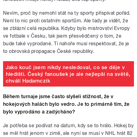
Nevím, proč by nemohl stát na ty sporty přispívat pořád.
Není to nic proti ostatním sportům. Ale tady je vidět, že
se zblázní celá republika. Kdyby bylo mistrovství Evropy
ve fotbale v Česku, tak jsem přesvědčený o tom, že
bude také vyprodané. Ti nahoře musí respektovat, že je
to obrovská propagace České republiky.
Jako kouč jsem nikdy nesledoval, co se děje v
hledišti. Český fanoušek je ale nejlepší na světě,
chválí Hadamczik
Během turnaje jsme často slyšeli stížnost, že v
hokejových halách bylo vedro. Je to primárně tím, že
bylo vyprodáno a zadýcháno?
Je potřeba se podívat na datum, kdy se to hrálo. Hokej by
se měl hrát jenom v zimě, ale nyní se musí v NHL hrát 82