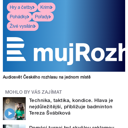
Hry a četby
Krimi
Pohádky
Pořady
Živé vysílání
Audiosvět Českého rozhlasu na jednom místě
MOHLO BY VÁS ZAJÍMAT
Technika, taktika, kondice. Hlava je
nejdůležitější, přibližuje badminton
Tereza Švábíková
Domácí turnaj byl skvělou reklamou