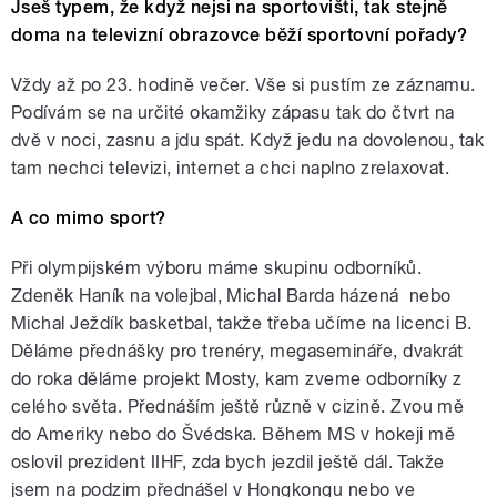
Jseš typem, že když nejsi na sportovišti, tak stejně
doma na televizní obrazovce běží sportovní pořady?
Vždy až po 23. hodině večer. Vše si pustím ze záznamu.
Podívám se na určité okamžiky zápasu tak do čtvrt na
dvě v noci, zasnu a jdu spát. Když jedu na dovolenou, tak
tam nechci televizi, internet a chci naplno zrelaxovat.
A co mimo sport?
Při olympijském výboru máme skupinu odborníků.
Zdeněk Haník na volejbal, Michal Barda házená nebo
Michal Ježdík basketbal, takže třeba učíme na licenci B.
Děláme přednášky pro trenéry, megasemináře, dvakrát
do roka děláme projekt Mosty, kam zveme odborníky z
celého světa. Přednáším ještě různě v cizině. Zvou mě
do Ameriky nebo do Švédska. Během MS v hokeji mě
oslovil prezident IIHF, zda bych jezdil ještě dál. Takže
jsem na podzim přednášel v Hongkongu nebo ve