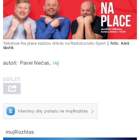
Talkshow Na place každou středu na Radiožurnálu Sport
|
foto:
Aleš
Vavřík
autoři:
Pavel Nečas
,
rej
Všechny díly pořadu na mujRozhlas
mujRozhlas