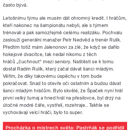
často bývá.
Letošnímu týmu ale musím dát ohromný kredit. I hráčům,
kteří nakonec na šampionátu nebyli, ale s týmem
trénovali a pak samozřejmě celému realizáku. Pochvalu
zaslouží generální manažer Petr Nedvěd a trenér Rulík.
Předtím totiž mám Jalenonovi za zlé, že když se dařilo
hokejové dvacítce, tak nedal nikomu z těch
hráčů „čuchnout“ mezi seniory. Naštěstí se k tomu
dostal Radim Rulík, který začal dávat šanci mladým.
Věřím, že díky takovému úspěchu v tom bude
pokračovat. Snad to otevře oči ostatním a budou dávat
šanci mladým hráčům. Bylo skvělé, že Špaček nyní hrál
první velký turnaj a hned hrál na přesilovce, byl drzý na
útočné modré čáře, vystřelí, rozehraje.. Takhle se
vychovávají velcí hráči, bylo to super.
Procházka o mistrech světa: Pastrňák se podřídil