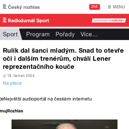
Přejít k hlavnímu obsahu
MENU
ŽIVĚ
Sport
Program
Pořady
Více
…
Rulík dal šanci mladým. Snad to otevře
oči i dalším trenérům, chválí Lener
reprezentačního kouče
19. červen 2024
Na place
Největší audioportál na českém internetu