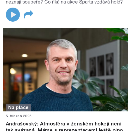
neznají soupeře? Co říká na akce Sparta vzdává hold?
Na place
5. březen 2025
Andrašovský: Atmosféra v ženském hokeji není
tak svázaná. Máme s reprezentacemi ještě plno