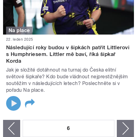
Na place
22. leden 2025
Následující roky budou v šipkách patřit Littlerovi
s Humphriesem. Littler mě baví, říká šipkař
Korda
Jak je složité dotáhnout na turnaj do Česka elitní
světové šipkaře? Kdo bude vládnout nejprestižnějším
soutěžím v následujících letech? Poslechněte si v
pořadu Na place.
STRÁNKY
6
n
zí