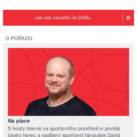
Jak nás naladíte na DABu
O POŘADU
Na place
S hosty hlavně ze sportovního prostředí si povídá
český herec a nadšený sportovní fanoušek David