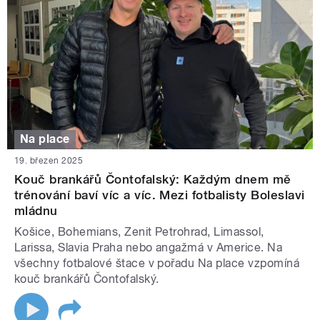
Na place
19. březen 2025
Kouč brankářů Čontofalský: Každým dnem mě
trénování baví víc a víc. Mezi fotbalisty Boleslavi
mládnu
Košice, Bohemians, Zenit Petrohrad, Limassol,
Larissa, Slavia Praha nebo angažmá v Americe. Na
všechny fotbalové štace v pořadu Na place vzpomíná
kouč brankářů Čontofalský.