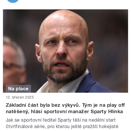
Na place
12. březen 2025
Základní část byla bez výkyvů. Tým je na play off
natěšený, hlásí sportovní manažer Sparty Hlinka
Jak se sportovní ředitel Sparty těší na nedělní start
čtvrtfinálové série, pro kterou ještě pražští hokejisté