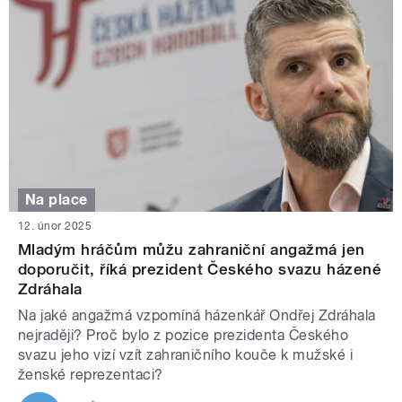
Na place
12. únor 2025
Mladým hráčům můžu zahraniční angažmá jen
doporučit, říká prezident Českého svazu házené
Zdráhala
Na jaké angažmá vzpomíná házenkář Ondřej Zdráhala
nejraději? Proč bylo z pozice prezidenta Českého
svazu jeho vizí vzít zahraničního kouče k mužské i
ženské reprezentaci?