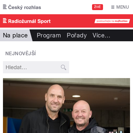
Přejít k hlavnímu obsahu
MENU
ŽIVĚ
Na place
Program
Pořady
Více
…
NEJNOVĚJŠÍ