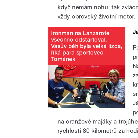
když nemám nohu, tak zvládn
vždy obrovský životní motor.
J
Ironman na Lanzarote
všechno odstartoval.
Vasův běh byla velká jízda,
P
říká para sportovec
p
Tománek
N
z
k
s
J
p
na oranžové majáky a trojúhel
rychlosti 80 kilometrů za hodi