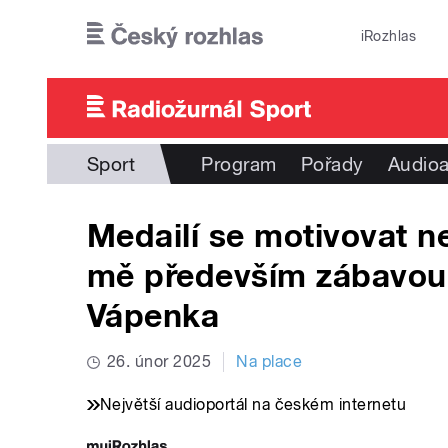
Přejít k hlavnímu obsahu
iRozhlas
Sport
Program
Pořady
Audioa
Medailí se motivovat ne
mě především zábavou,
Vápenka
26. únor 2025
Na place
Největší audioportál na českém internetu