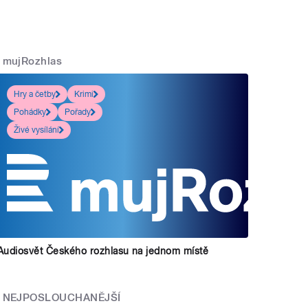
mujRozhlas
Hry a četby
Krimi
Pohádky
Pořady
Živé vysílání
Audiosvět Českého rozhlasu na jednom místě
NEJPOSLOUCHANĚJŠÍ