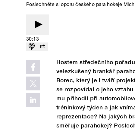
Poslechněte si oporu českého para hokeje Mich
30:13
Hostem středečního pořadu
velezkušený brankář parah
Borec, který je i tváří proj
se rozpovídal o jeho vztahu
mu přihodil při automobilo
tréninkový týden a jak vnímá
reprezentace? Na jakých br
směřuje parahokej? Poslech