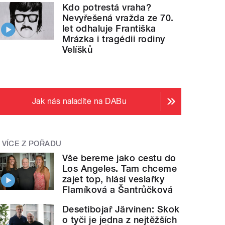
Kdo potrestá vraha?
Nevyřešená vražda ze 70.
let odhaluje Františka
Mrázka i tragédii rodiny
Velíšků
Jak nás naladíte na DABu
VÍCE Z POŘADU
Vše bereme jako cestu do
Los Angeles. Tam chceme
zajet top, hlásí veslařky
Flamíková a Šantrůčková
Desetibojař Järvinen: Skok
o tyči je jedna z nejtěžších