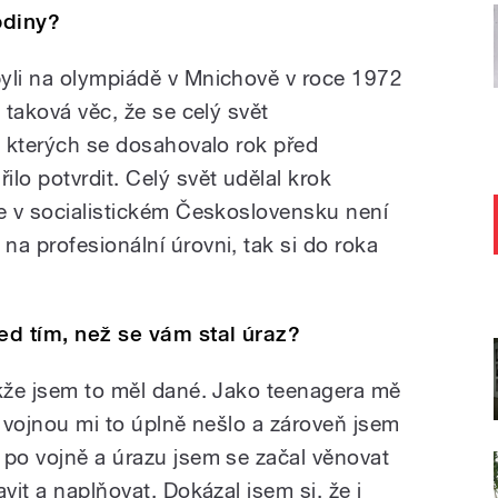
odiny?
yli na olympiádě v Mnichově v roce 1972
 taková věc, že se celý svět
, kterých se dosahovalo rok před
lo potvrdit. Celý svět udělal krok
že v socialistickém Československu není
a profesionální úrovni, tak si do roka
řed tím, než se vám stal úraz?
akže jsem to měl dané. Jako teenagera mě
d vojnou mi to úplně nešlo a zároveň jsem
 po vojně a úrazu jsem se začal věnovat
vit a naplňovat. Dokázal jsem si, že i