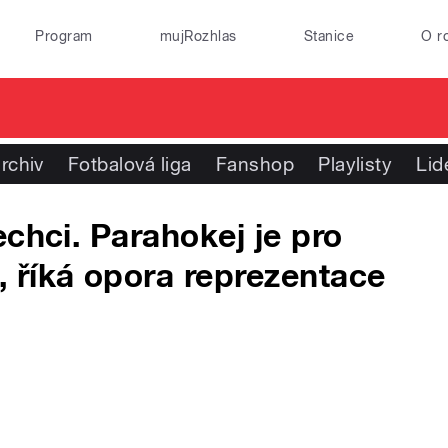
Program
mujRozhlas
Stanice
O r
rchiv
Fotbalová liga
Fanshop
Playlisty
Lid
chci. Parahokej je pro
 říká opora reprezentace