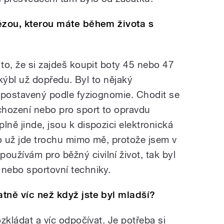
tézou, kterou máte během života s
 to, že si zajdeš koupit boty 45 nebo 47
j kýbl už dopředu. Byl to nějaký
l postavený podle fyziognomie. Chodit se
 chození nebo pro sport to opravdu
lně jinde, jsou k dispozici elektronická
To už jde trochu mimo mě, protože jsem v
užívám pro běžný civilní život, tak byl
 nebo sportovní techniky.
atně víc než když jste byl mladší?
ozkládat a víc odpočívat. Je potřeba si