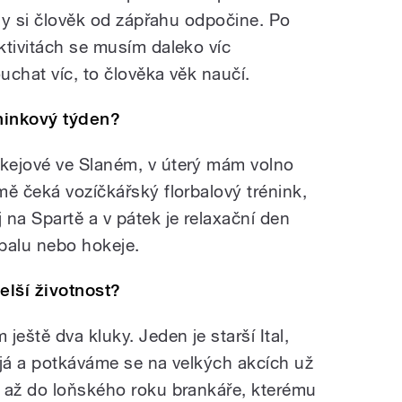
kdy si člověk od zápřahu odpočine. Po
ktivitách se musím daleko víc
chat víc, to člověka věk naučí.
ninkový týden?
kejové ve Slaném, v úterý mám volno
mě čeká vozíčkářský florbalový trénink,
na Spartě a v pátek je relaxační den
balu nebo hokeje.
elší životnost?
ještě dva kluky. Jeden je starší Ital,
ž já a potkáváme se na velkých akcích už
 až do loňského roku brankáře, kterému