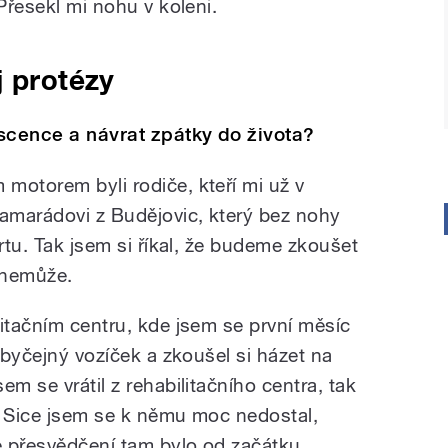
Přesekl mi nohu v koleni.
j protézy
scence a návrat zpátky do života?
motorem byli rodiče, kteří mi už v
kamarádovi z Budějovic, který bez nohy
ortu. Tak jsem si říkal, že budeme zkoušet
a nemůže.
itačním centru, kde jsem se první měsíc
 obyčejný vozíček a zkoušel si házet na
m se vrátil z rehabilitačního centra, tak
. Sice jsem se k němu moc nedostal,
le přesvědčení tam bylo od začátku.