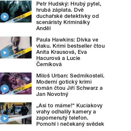
Petr Hudský: Hrubý pytel,
hrubá záplata. Dvě
duchařské detektivky od
scenáristy Kriminálky
Anděl
Paula Hawkins: Dívka ve
vlaku. Krimi bestseller čtou
Anita Krausová, Eva
Hacurová a Lucie
Černíková
Miloš Urban: Sedmikostelí.
Moderní gotický krimi
román čtou Jiří Schwarz a
Jan Novotný
„Asi to máme!“ Kuciakovy
vrahy odhalily kamery a
zapomenutý telefon.
Pomohl i nečekaný svědek