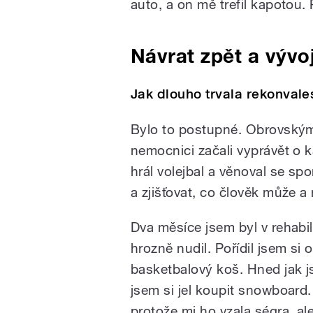
auto, a on mě trefil kapotou. 
Návrat zpět a vývo
Jak dlouho trvala rekonvale
Bylo to postupné. Obrovským 
nemocnici začali vyprávět o 
hrál volejbal a věnoval se sp
a zjišťovat, co člověk může 
Dva měsíce jsem byl v rehabil
hrozně nudil. Pořídil jsem si
basketbalový koš. Hned jak jse
jsem si jel koupit snowboard
protože mi ho vzala ségra, a