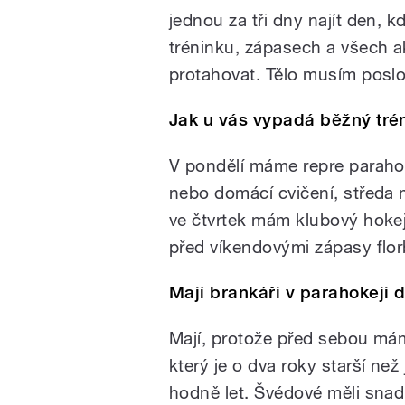
jednou za tři dny najít den, 
tréninku, zápasech a všech a
protahovat. Tělo musím poslou
Jak u vás vypadá běžný tré
V pondělí máme repre paraho
nebo domácí cvičení, středa 
ve čtvrtek mám klubový hokej 
před víkendovými zápasy flor
Mají brankáři v parahokeji d
Mají, protože před sebou mám 
který je o dva roky starší ne
hodně let. Švédové měli snad