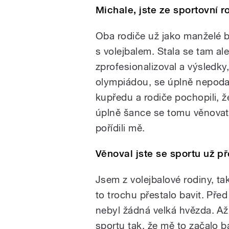
Michale, jste ze sportovní r
Oba rodiče už jako manželé b
s volejbalem. Stala se tam ale
zprofesionalizoval a výsledky
olympiádou, se úplně nepodaři
kupředu a rodiče pochopili, 
úplně šance se tomu věnovat n
pořídili mě.
Věnoval jste se sportu už p
Jsem z volejbalové rodiny, t
to trochu přestalo bavit. Pře
nebyl žádná velká hvězda. Až
sportu tak, že mě to začalo ba