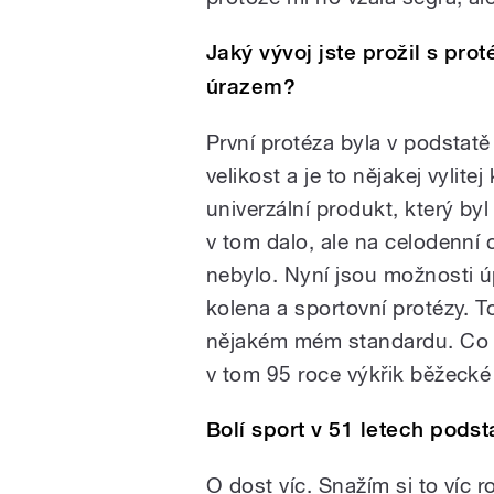
Jaký vývoj jste prožil s pro
úrazem?
První protéza byla v podstatě
velikost a je to nějakej vylite
univerzální produkt, který by
v tom dalo, ale na celodenní
nebylo. Nyní jsou možnosti úp
kolena a sportovní protézy. 
nějakém mém standardu. Co po
v tom 95 roce výkřik běžecké
Bolí sport v 51 letech podst
O dost víc. Snažím si to víc r