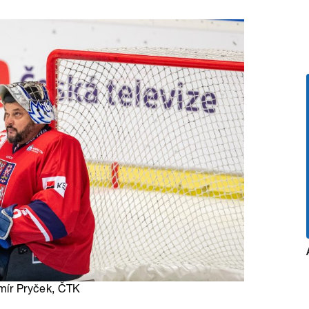
imír Pryček, ČTK