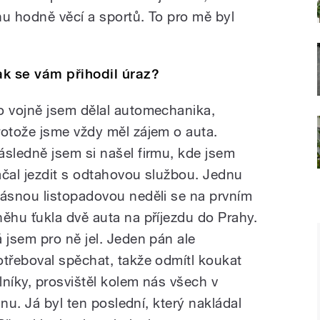
u hodně věcí a sportů. To pro mě byl
ak se vám přihodil úraz?
o vojně jsem dělal automechanika,
rotože jsme vždy měl zájem o auta.
ásledně jsem si našel firmu, kde jsem
ačal jezdit s odtahovou službou. Jednu
rásnou listopadovou neděli se na prvním
něhu ťukla dvě auta na příjezdu do Prahy.
á jsem pro ně jel. Jeden pán ale
otřeboval spěchat, takže odmítl koukat
níky, prosvištěl kolem nás všech v
nu. Já byl ten poslední, který nakládal