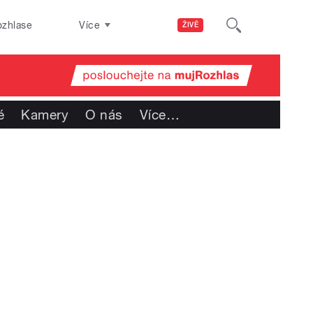
ozhlase
Více
ŽIVĚ
é
Kamery
O nás
Více
…