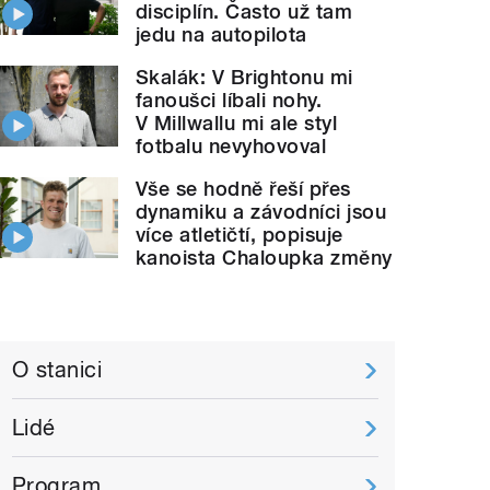
disciplín. Často už tam
jedu na autopilota
Skalák: V Brightonu mi
fanoušci líbali nohy.
V Millwallu mi ale styl
fotbalu nevyhovoval
Vše se hodně řeší přes
dynamiku a závodníci jsou
více atletičtí, popisuje
kanoista Chaloupka změny
O stanici
Lidé
Program