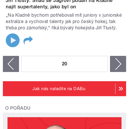
Jiří Tlustý: Snad se Jágrovi podaří na Kladně
najít supertalenty, jako byl on
„Na Kladně bychom potřebovali mít juniory v juniorské
extralize a vychovat talenty jak pro český hokej, tak
třeba pro zámořský,“ říká bývalý hokejista Jiří Tlustý.
STRÁNKY
20
n
zí
Jak nás naladíte na DABu
O POŘADU