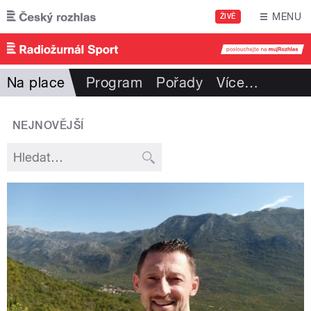
Přejít k hlavnímu obsahu
MENU
ŽIVĚ
Na place
Program
Pořady
Více
…
NEJNOVĚJŠÍ