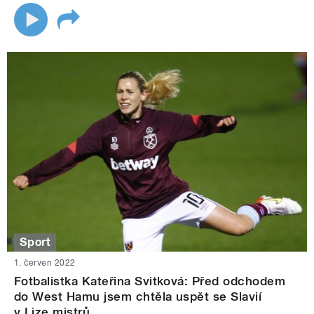
Sport
1. červen 2022
Fotbalistka Kateřina Svitková: Před odchodem
do West Hamu jsem chtěla uspět se Slavií
v Lize mistrů