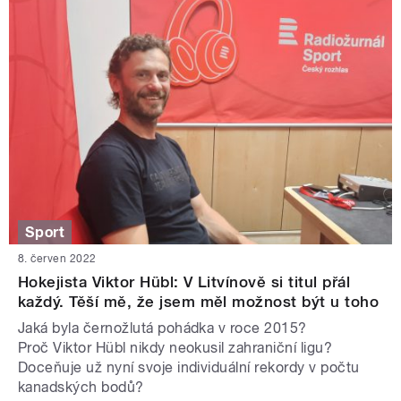
Sport
8. červen 2022
Hokejista Viktor Hübl: V Litvínově si titul přál
každý. Těší mě, že jsem měl možnost být u toho
Jaká byla černožlutá pohádka v roce 2015?
Proč Viktor Hübl nikdy neokusil zahraniční ligu?
Doceňuje už nyní svoje individuální rekordy v počtu
kanadských bodů?