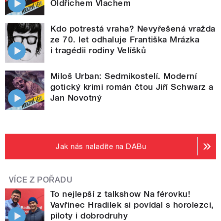
Oldřichem Vlachem
Kdo potrestá vraha? Nevyřešená vražda
ze 70. let odhaluje Františka Mrázka
i tragédii rodiny Velíšků
Miloš Urban: Sedmikostelí. Moderní
gotický krimi román čtou Jiří Schwarz a
Jan Novotný
Jak nás naladíte na DABu
VÍCE Z POŘADU
To nejlepší z talkshow Na férovku!
Vavřinec Hradilek si povídal s horolezci,
piloty i dobrodruhy