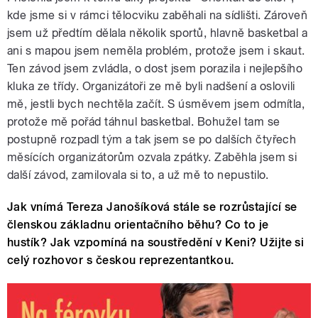
kde jsme si v rámci tělocviku zaběhali na sídlišti. Zároveň
jsem už předtím dělala několik sportů, hlavně basketbal a
ani s mapou jsem neměla problém, protože jsem i skaut.
Ten závod jsem zvládla, o dost jsem porazila i nejlepšího
kluka ze třídy. Organizátoři ze mě byli nadšení a oslovili
mě, jestli bych nechtěla začít. S úsměvem jsem odmítla,
protože mě pořád táhnul basketbal. Bohužel tam se
postupně rozpadl tým a tak jsem se po dalších čtyřech
měsících organizátorům ozvala zpátky. Zaběhla jsem si
další závod, zamilovala si to, a už mě to nepustilo.
Jak vnímá Tereza Janošíková stále se rozrůstající se
členskou základnu orientačního běhu? Co to je
hustík? Jak vzpomíná na soustředění v Keni? Užijte si
celý rozhovor s českou reprezentantkou.