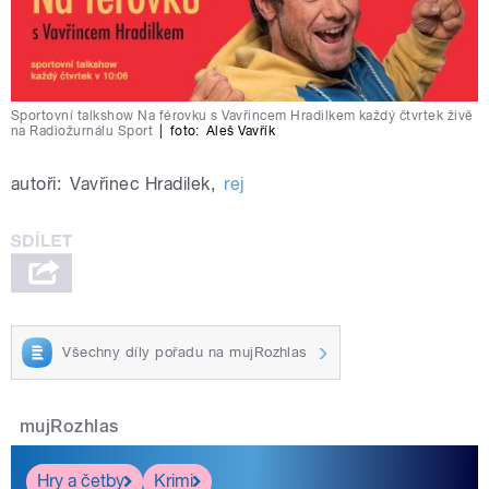
Sportovní talkshow Na férovku s Vavřincem Hradilkem každý čtvrtek živě
na Radiožurnálu Sport
|
foto:
Aleš Vavřík
autoři:
Vavřinec Hradilek
,
rej
Všechny díly pořadu na mujRozhlas
mujRozhlas
Hry a četby
Krimi