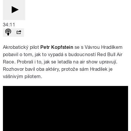
34:11
Akrobatický pilot
Petr Kopfstein
se s Vávrou Hradilkem
pobavil o tom, jak to vypadá s budoucností
Red Bull Air
Race. Probrali i to, jak se letadla na air show upravují.
Rozhovor bavil oba aktéry, protože sám Hradilek je
vášnivým pilotem.
Akrobatický pilot Petr Kopfstein: Mám
jediný sportovní sen a tím je návrat do
Red Bull Air Race