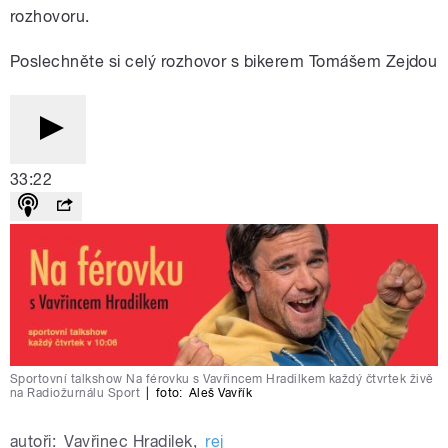
rozhovoru.
Poslechněte si celý rozhovor s bikerem Tomášem Zejdou
33:22
Sportovní talkshow Na férovku s Vavřincem Hradilkem každý čtvrtek živě
na Radiožurnálu Sport
|
foto:
Aleš Vavřík
autoři:
Vavřinec Hradilek
,
rej