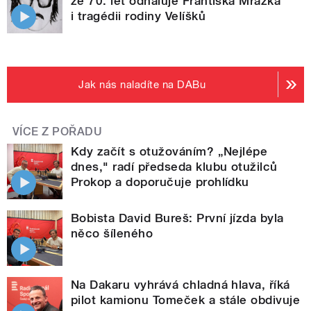
ze 70. let odhaluje Františka Mrázka
i tragédii rodiny Velíšků
Jak nás naladíte na DABu
VÍCE Z POŘADU
Kdy začít s otužováním? „Nejlépe
dnes," radí předseda klubu otužilců
Prokop a doporučuje prohlídku
Bobista David Bureš: První jízda byla
něco šíleného
Na Dakaru vyhrává chladná hlava, říká
pilot kamionu Tomeček a stále obdivuje