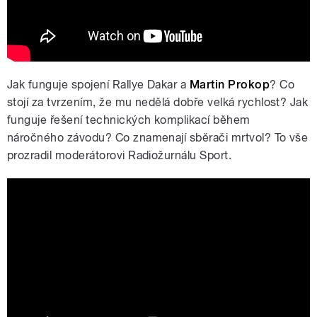
Jak funguje spojení Rallye Dakar a
Martin Prokop
? Co
stojí za tvrzením, že mu nedělá dobře velká rychlost? Jak
funguje řešení technických komplikací během
náročného závodu? Co znamenají sběrači mrtvol? To vše
prozradil moderátorovi Radiožurnálu Sport.
Martin Prokop: Dakar je u mě hlavně o
touze pokořit ho. Je tam svoboda,
sláva na místě nic neznamená