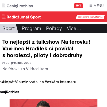
Přejít k hlavnímu obsahu
MENU
ŽIVĚ
Sport
Program
Pořady
Více
…
To nejlepší z talkshow Na férovku!
Vavřinec Hradilek si povídal
s horolezci, piloty i dobrodruhy
29. prosinec 2022
Na férovku s V. Hradilkem
Největší audioportál na českém internetu