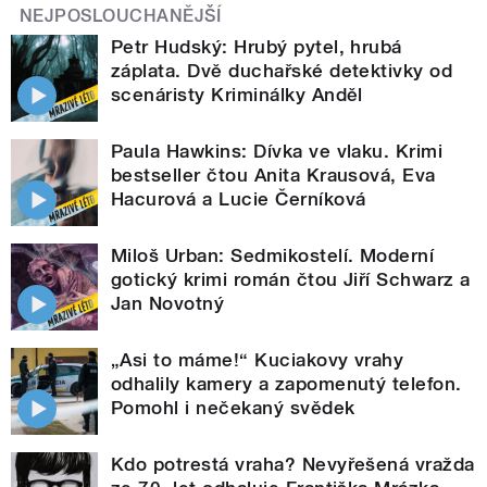
NEJPOSLOUCHANĚJŠÍ
Petr Hudský: Hrubý pytel, hrubá
záplata. Dvě duchařské detektivky od
scenáristy Kriminálky Anděl
Paula Hawkins: Dívka ve vlaku. Krimi
bestseller čtou Anita Krausová, Eva
Hacurová a Lucie Černíková
Miloš Urban: Sedmikostelí. Moderní
gotický krimi román čtou Jiří Schwarz a
Jan Novotný
„Asi to máme!“ Kuciakovy vrahy
odhalily kamery a zapomenutý telefon.
Pomohl i nečekaný svědek
Kdo potrestá vraha? Nevyřešená vražda