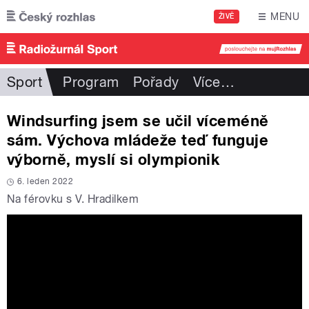
Přejít k hlavnímu obsahu
MENU
ŽIVĚ
Sport
Program
Pořady
Více
…
Windsurfing jsem se učil víceméně
sám. Výchova mládeže teď funguje
výborně, myslí si olympionik
6. leden 2022
Na férovku s V. Hradilkem