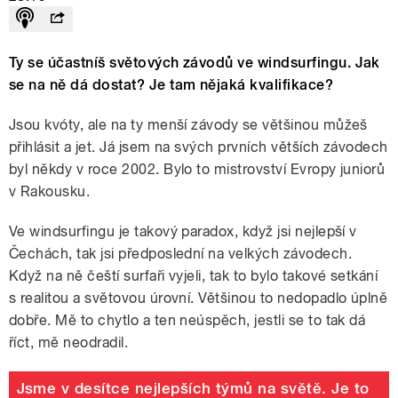
Ty se účastníš světových závodů ve windsurfingu. Jak
se na ně dá dostat? Je tam nějaká kvalifikace?
Jsou kvóty, ale na ty menší závody se většinou můžeš
přihlásit a jet. Já jsem na svých prvních větších závodech
byl někdy v roce 2002. Bylo to mistrovství Evropy juniorů
v Rakousku.
Ve windsurfingu je takový paradox, když jsi nejlepší v
Čechách, tak jsi předposlední na velkých závodech.
Když na ně čeští surfaři vyjeli, tak to bylo takové setkání
s realitou a světovou úrovní. Většinou to nedopadlo úplně
dobře. Mě to chytlo a ten neúspěch, jestli se to tak dá
říct, mě neodradil.
Jsme v desítce nejlepších týmů na světě. Je to