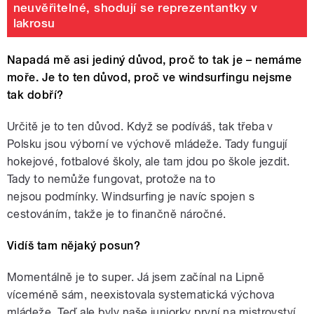
neuvěřitelné, shodují se reprezentantky v
lakrosu
Napadá mě asi jediný důvod, proč to tak je – nemáme
moře. Je to ten důvod, proč ve windsurfingu nejsme
tak dobří?
Určitě je to ten důvod. Když se podíváš, tak třeba v
Polsku jsou výborní ve výchově mládeže. Tady fungují
hokejové, fotbalové školy, ale tam jdou po škole jezdit.
Tady to nemůže fungovat, protože na to
nejsou podmínky. Windsurfing je navíc spojen s
cestováním, takže je to finančně náročné.
Vidíš tam nějaký posun?
Momentálně je to super. Já jsem začínal na Lipně
víceméně sám, neexistovala systematická výchova
mládeže. Teď ale byly naše juniorky první na mistrovství