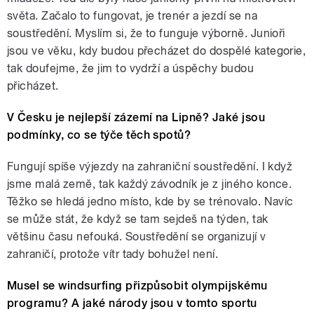
světa. Začalo to fungovat, je trenér a jezdí se na
soustředění. Myslím si, že to funguje výborně. Junioři
jsou ve věku, kdy budou přecházet do dospělé kategorie,
tak doufejme, že jim to vydrží a úspěchy budou
přicházet.
V Česku je nejlepší zázemí na Lipně? Jaké jsou
podmínky, co se týče těch spotů?
Fungují spíše výjezdy na zahraniční soustředění. I když
jsme malá země, tak každý závodník je z jiného konce.
Těžko se hledá jedno místo, kde by se trénovalo. Navíc
se může stát, že když se tam sejdeš na týden, tak
většinu času nefouká. Soustředění se organizují v
zahraničí, protože vítr tady bohužel není.
Musel se windsurfing přizpůsobit olympijskému
programu? A jaké národy jsou v tomto sportu