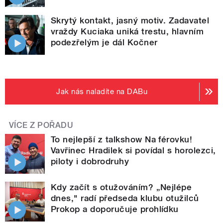
Skrytý kontakt, jasný motiv. Zadavatel
vraždy Kuciaka uniká trestu, hlavním
podezřelým je dál Kočner
Jak nás naladíte na DABu
VÍCE Z POŘADU
To nejlepší z talkshow Na férovku!
Vavřinec Hradilek si povídal s horolezci,
piloty i dobrodruhy
Kdy začít s otužováním? „Nejlépe
dnes," radí předseda klubu otužilců
Prokop a doporučuje prohlídku