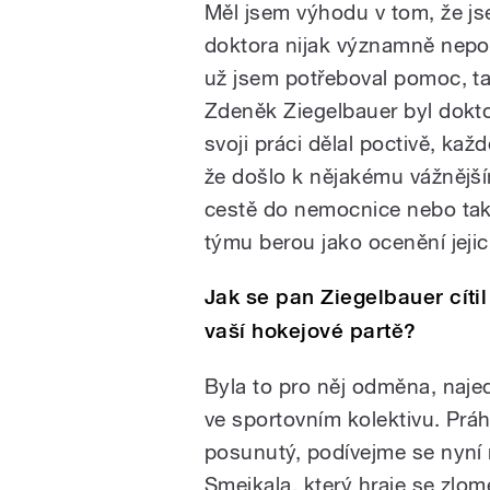
Měl jsem výhodu v tom, že 
doktora nijak významně nepot
už jsem potřeboval pomoc, t
Zdeněk Ziegelbauer byl doktor
svoji práci dělal poctivě, každ
že došlo k nějakému vážnějšímu
cestě do nemocnice nebo tak
týmu berou jako ocenění jejic
Jak se pan Ziegelbauer cítil
vaší hokejové partě?
Byla to pro něj odměna, naje
ve sportovním kolektivu. Práh 
posunutý, podívejme se nyní 
Smejkala, který hraje se zlome