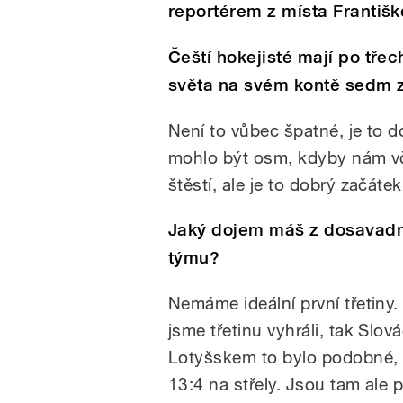
reportérem z místa Františ
Čeští hokejisté mají po tře
světa na svém kontě sedm z
Není to vůbec špatné, je to d
mohlo být osm, kdyby nám vče
štěstí, ale je to dobrý začátek
Jaký dojem máš z dosavad
týmu?
Nemáme ideální první třetiny.
jsme třetinu vyhráli, tak Slovác
Lotyšskem to bylo podobné, ta
13:4 na střely. Jsou tam ale 