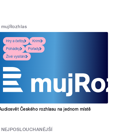
mujRozhlas
Hry a četby
Krimi
Pohádky
Pořady
Živé vysílání
Audiosvět Českého rozhlasu na jednom místě
NEJPOSLOUCHANĚJŠÍ