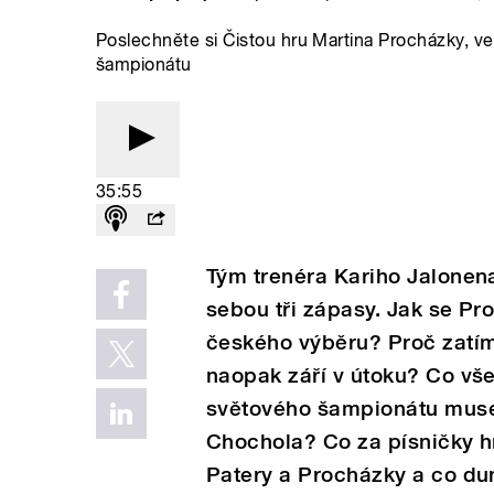
Poslechněte si Čistou hru Martina Procházky, ve
šampionátu
35:55
Tým trenéra Kariho Jalonena
sebou tři zápasy. Jak se Pr
českého výběru? Proč zatím
naopak září v útoku? Co v
světového šampionátu musel
Chochola? Co za písničky h
Patery a Procházky a co duní