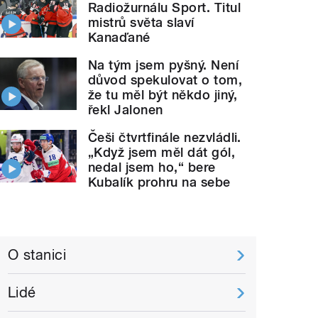
Radiožurnálu Sport. Titul
mistrů světa slaví
Kanaďané
Na tým jsem pyšný. Není
důvod spekulovat o tom,
že tu měl být někdo jiný,
řekl Jalonen
Češi čtvrtfinále nezvládli.
„Když jsem měl dát gól,
nedal jsem ho,“ bere
Kubalík prohru na sebe
O stanici
Lidé