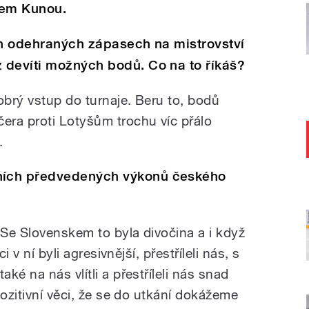
kem Kunou.
ch odehraných zápasech na mistrovství
 devíti možných bodů. Co na to říkáš?
obrý vstup do turnaje. Beru to, bodů
ra proti Lotyšům trochu víc přálo
.
ních předvedených výkonů českého
 Se Slovenskem to byla divočina a i když
i v ní byli agresivnější, přestříleli nás, s
ké na nás vlítli a přestříleli nás snad
pozitivní věci, že se do utkání dokážeme