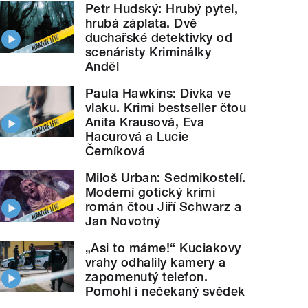
Petr Hudský: Hrubý pytel,
hrubá záplata. Dvě
duchařské detektivky od
scenáristy Kriminálky
Anděl
Paula Hawkins: Dívka ve
vlaku. Krimi bestseller čtou
Anita Krausová, Eva
Hacurová a Lucie
Černíková
Miloš Urban: Sedmikostelí.
Moderní gotický krimi
román čtou Jiří Schwarz a
Jan Novotný
„Asi to máme!“ Kuciakovy
vrahy odhalily kamery a
zapomenutý telefon.
Pomohl i nečekaný svědek