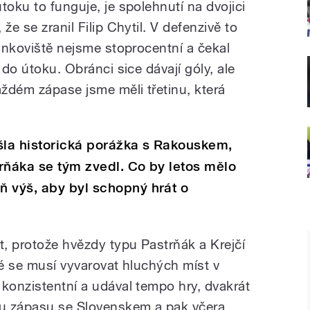
toku to funguje, je spolehnutí na dvojici
že se zranil Filip Chytil. V defenzivě to
rankoviště nejsme stoprocentní a čekal
 do útoku. Obránci sice dávají góly, ale
aždém zápase jsme měli třetinu, která
la historická porážka s Rakouskem,
rňáka se tým zvedl. Co by letos mělo
ň výš, aby byl schopný hrát o
, protože hvězdy typu Pastrňák a Krejčí
té se musí vyvarovat hluchých míst v
 konzistentní a udával tempo hry, dvakrát
u zápasu se Slovenskem a pak včera