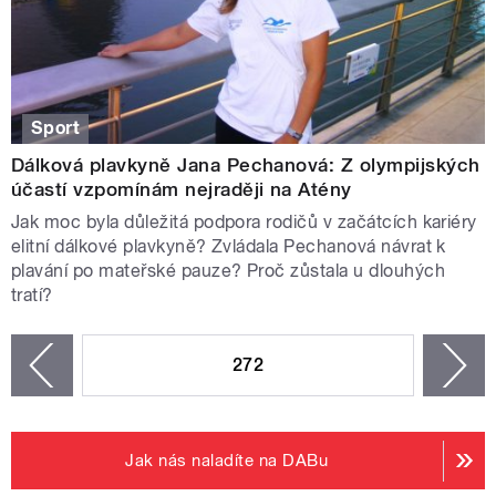
Sport
Dálková plavkyně Jana Pechanová: Z olympijských
účastí vzpomínám nejraději na Atény
Jak moc byla důležitá podpora rodičů v začátcích kariéry
elitní dálkové plavkyně? Zvládala Pechanová návrat k
plavání po mateřské pauze? Proč zůstala u dlouhých
tratí?
STRÁNKY
272
n
zí
Jak nás naladíte na DABu