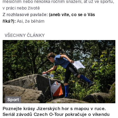
měsíčním nebo několika ročním snažení, ať už ve sportu,
v práci nebo životě
Z rozhlasové pavlače:
(aneb víte, co se o Vás
říká?):
Asi, že běhám
VŠECHNY ČLÁNKY
Sport
Poznejte krásy Jizerských hor s mapou v ruce.
Seriál závodů Czech O-Tour pokračuje o víkendu