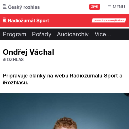
Přejít k hlavnímu obsahu
MENU
ŽIVĚ
Program
Pořady
Audioarchiv
Více
…
Ondřej Váchal
iROZHLAS
Připravuje články na webu Radiožurnálu Sport a
iRozhlasu.