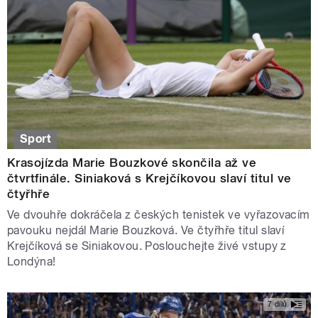
Sport
Krasojízda Marie Bouzkové skončila až ve
čtvrtfinále. Siniaková s Krejčíkovou slaví titul ve
čtyřhře
Ve dvouhře dokráčela z českých tenistek ve vyřazovacím
pavouku nejdál Marie Bouzková. Ve čtyřhře titul slaví
Krejčíková se Siniakovou. Poslouchejte živé vstupy z
Londýna!
7 dílů