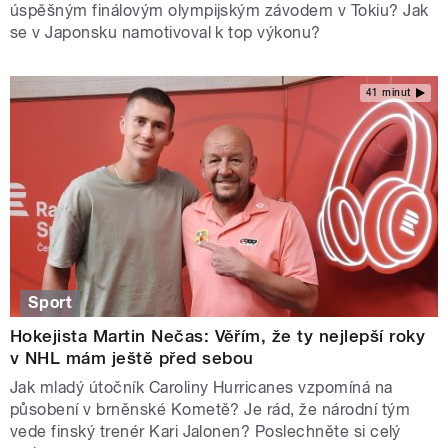
úspěšným finálovým olympijským závodem v Tokiu? Jak
se v Japonsku namotivoval k top výkonu?
41 minut
Sport
Hokejista Martin Nečas: Věřím, že ty nejlepší roky
v NHL mám ještě před sebou
Jak mladý útočník Caroliny Hurricanes vzpomíná na
působení v brněnské Kometě? Je rád, že národní tým
vede finský trenér Kari Jalonen? Poslechněte si celý