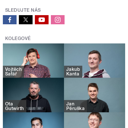
SLEDUJTE NÁS
KOLEGOVÉ
Vojtěch
Jakub
Šafář
Kanta
Ota
Jan
Gutwirth
Pěruška