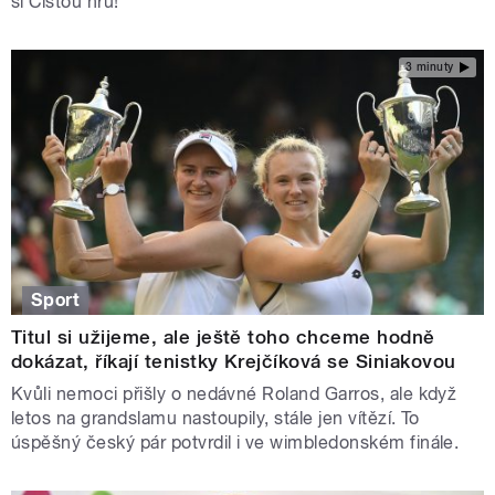
si Čistou hru!
3 minuty
Sport
Titul si užijeme, ale ještě toho chceme hodně
dokázat, říkají tenistky Krejčíková se Siniakovou
Kvůli nemoci přišly o nedávné Roland Garros, ale když
letos na grandslamu nastoupily, stále jen vítězí. To
úspěšný český pár potvrdil i ve wimbledonském finále.