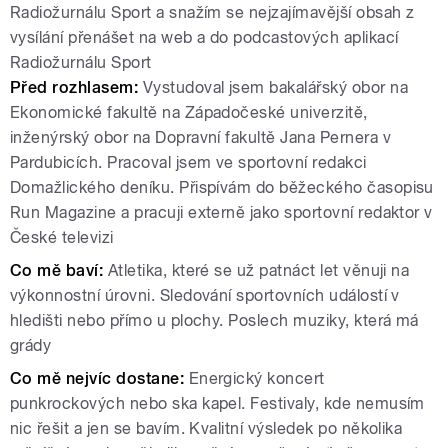
Radiožurnálu Sport a snažím se nejzajímavější obsah z
vysílání přenášet na web a do podcastových aplikací
Radiožurnálu Sport
Před rozhlasem:
Vystudoval jsem bakalářský obor na
Ekonomické fakultě na Západočeské univerzitě,
inženýrský obor na Dopravní fakultě Jana Pernera v
Pardubicích. Pracoval jsem ve sportovní redakci
Domažlického deníku. Přispívám do běžeckého časopisu
Run Magazine a pracuji externě jako sportovní redaktor v
České televizi
Co mě baví:
Atletika, které se už patnáct let věnuji na
výkonnostní úrovni. Sledování sportovních událostí v
hledišti nebo přímo u plochy. Poslech muziky, která má
grády
Co mě nejvíc dostane:
Energický koncert
punkrockových nebo ska kapel. Festivaly, kde nemusím
nic řešit a jen se bavím. Kvalitní výsledek po několika