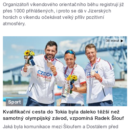
Organizátoři víkendového orientačního běhu registrují již
přes 1000 přihlášených, i proto se dá v Jizerských
horách o víkendu očekávat velký příliv pozitivní
atmosféry.
36 minut
Sport
Kvalifikační cesta do Tokia byla daleko těžší než
samotný olympijský závod, vzpomíná Radek Šlouf
Jaká byla komunikace mezi Šloufem a Dostálem před