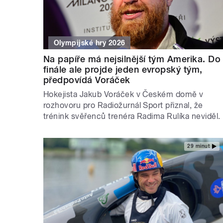
Olympijské hry 2026
Na papíře má nejsilnější tým Amerika. Do
finále ale projde jeden evropský tým,
předpovídá Voráček
Hokejista Jakub Voráček v Českém domě v
rozhovoru pro Radiožurnál Sport přiznal, že
trénink svěřenců trenéra Radima Rulíka neviděl.
29 minut