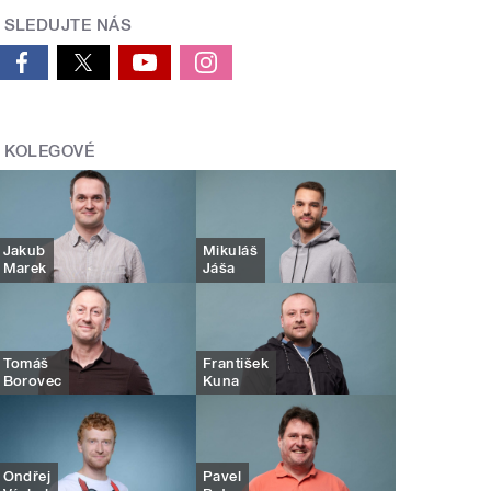
SLEDUJTE NÁS
KOLEGOVÉ
Jakub
Mikuláš
Marek
Jáša
Tomáš
František
Borovec
Kuna
Ondřej
Pavel