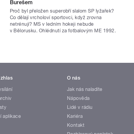
Burešem
Proč byl přeložen superobří slalom SP lyžařek?
Co dělají vrcholoví sportovci, když zrovna
netrénují? MS v ledním hokeji nebude
v Bělorusku. Ohlédnutí za fotbalovým ME 1992.
zhlas
O nás
ysílání
Jak nás naladíte
rchiv
Nápověda
sty
Lidé v rádiu
í aplikace
Kariéra
Kontakt