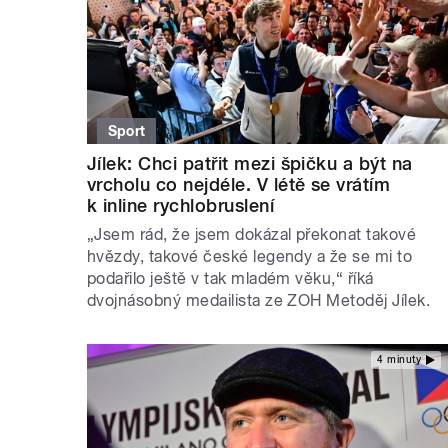
Sport
Jílek: Chci patřit mezi špičku a být na
vrcholu co nejdéle. V létě se vrátím
k inline rychlobruslení
„Jsem rád, že jsem dokázal překonat takové
hvězdy, takové české legendy a že se mi to
podařilo ještě v tak mladém věku,“ říká
dvojnásobný medailista ze ZOH Metoděj Jílek.
4 minuty