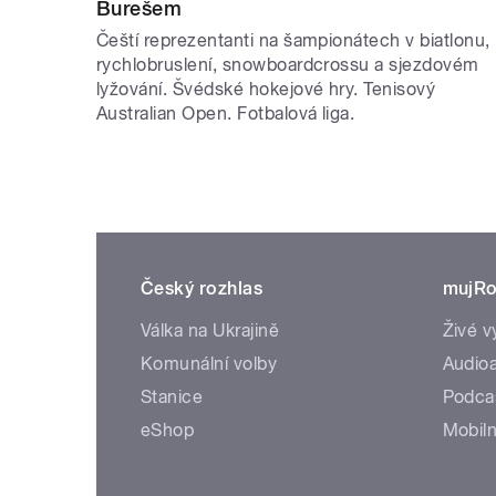
Burešem
Čeští reprezentanti na šampionátech v biatlonu,
rychlobruslení, snowboardcrossu a sjezdovém
lyžování. Švédské hokejové hry. Tenisový
Australian Open. Fotbalová liga.
Český rozhlas
mujRo
Válka na Ukrajině
Živé v
Komunální volby
Audioa
Stanice
Podca
eShop
Mobiln