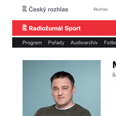
Přejít k hlavnímu obsahu
iRozhlas
Program
Pořady
Audioarchiv
Fotba
Š