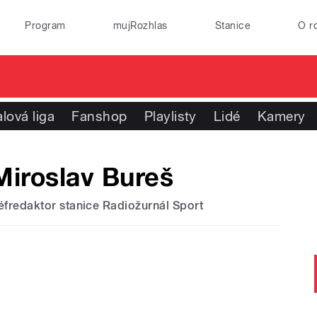
Program
mujRozhlas
Stanice
O r
lová liga
Fanshop
Playlisty
Lidé
Kamery
Miroslav Bureš
éfredaktor stanice Radiožurnál Sport