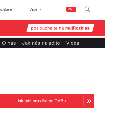
ozhlase
Více
ŽIVĚ
O nás
Jak nás naladíte
Videa
Jak nás naladíte na DABu