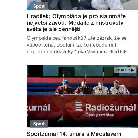
Sport
Hradilek: Olympiáda je pro slalomáře
největší závod. Medaile z mistrovství
světa je ale cennější
Olympiáda bez fanoušků? „Je zázrak, že se
vůbec koná. Doufám, že to nebude mít
nepříjemné dozvuky,“ říká Vavřinec Hradilek.
22 minut
Sport
Sportžurnál 14. února s Miroslavem