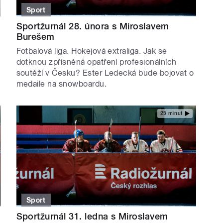
Sport
Sportžurnál 28. února s Miroslavem
Burešem
Fotbalová liga. Hokejová extraliga. Jak se
dotknou zpřísněná opatření profesionálních
soutěží v Česku? Ester Ledecká bude bojovat o
medaile na snowboardu.
25 minut
Sport
Sportžurnál 31. ledna s Miroslavem