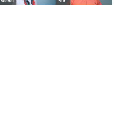
Váchal
Petr