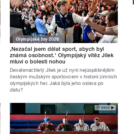
Olympijské hry 2026
‚Nezačal jsem dělat sport, abych byl
známá osobnost.‘ Olympijský vítěz Jílek
mluví o bolesti nohou
Devatenáctiletý Jílek je už nyní nejúspěšnějším
českým mužským sportovcem v historii zimních
olympijských her. Jaká byla jeho oslava po
zlatu?
17 minut