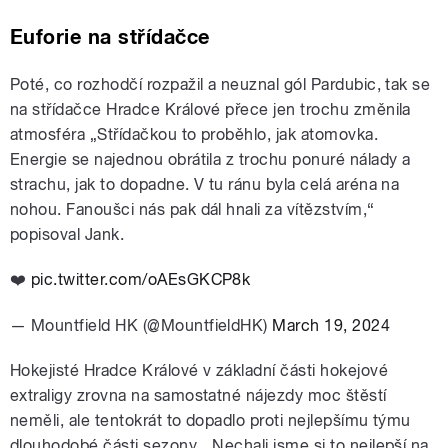
Euforie na střídačce
Poté, co rozhodčí rozpažil a neuznal gól Pardubic, tak se
na střídačce Hradce Králové přece jen trochu změnila
atmosféra „Střídačkou to proběhlo, jak atomovka.
Energie se najednou obrátila z trochu ponuré nálady a
strachu, jak to dopadne. V tu ránu byla celá aréna na
nohou. Fanoušci nás pak dál hnali za vítězstvím,“
popisoval Jank.
❤️
pic.twitter.com/oAEsGKCP8k
— Mountfield HK (@MountfieldHK)
March 19, 2024
Hokejisté Hradce Králové v základní části hokejové
extraligy zrovna na samostatné nájezdy moc štěstí
neměli, ale tentokrát to dopadlo proti nejlepšímu týmu
dlouhodobé části sezony. „Nechali jsme si to nejlepší na