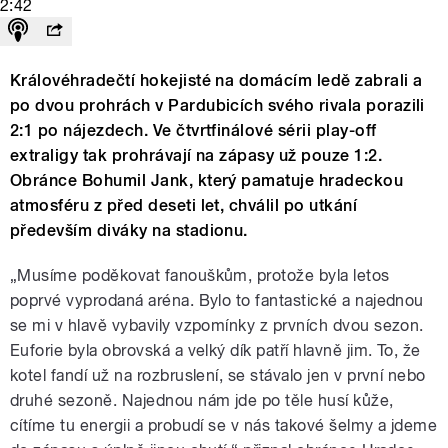
2:42
Královéhradečtí hokejisté na domácím ledě zabrali a
po dvou prohrách v Pardubicích svého rivala porazili
2:1 po nájezdech. Ve čtvrtfinálové sérii play-off
extraligy tak prohrávají na zápasy už pouze 1:2.
Obránce Bohumil Jank, který pamatuje hradeckou
atmosféru z před deseti let, chválil po utkání
především diváky na stadionu.
„Musíme poděkovat fanouškům, protože byla letos
poprvé vyprodaná aréna. Bylo to fantastické a najednou
se mi v hlavě vybavily vzpomínky z prvních dvou sezon.
Euforie byla obrovská a velký dík patří hlavně jim. To, že
kotel fandí už na rozbruslení, se stávalo jen v první nebo
druhé sezoně. Najednou nám jde po těle husí kůže,
cítíme tu energii a probudí se v nás takové šelmy a jdeme