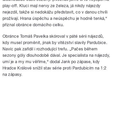
play-off. Kluci mají nervy ze železa, já nikdy nájezdy
nejezdil, takže si nedokážu představit, co v danou chvíli
prožívají. Hrana úspěchu a neúspěchu je hodně tenká,“
přiznal obránce domácího celku.
Obránce Tomáš Pavelka skóroval v páté sérii nájezdů,
kdy musel proměnit, jinak by vítězství slavily Pardubice.
Navíc pak zařídil i rozhodující trefu. „Pačes během
sezony góly dlouhodobě dával. Je specialista na nájezdy,
umí je a my mu věříme,“ dodal Jank po zápase, kdy
Hradce Králové snížil stav série proti Pardubicím na 1:2
na zápasy.