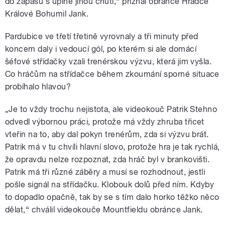
do zápasu s úplně jinou chutí,“ přiznal obránce Hradce
Králové Bohumil Jank.
Pardubice ve třetí třetině vyrovnaly a tři minuty před
koncem daly i vedoucí gól, po kterém si ale domácí
šéfové střídačky vzali trenérskou výzvu, která jim vyšla.
Co hráčům na střídačce během zkoumání sporné situace
probíhalo hlavou?
„Je to vždy trochu nejistota, ale videokouč Patrik Stehno
odvedl výbornou práci, protože má vždy zhruba třicet
vteřin na to, aby dal pokyn trenérům, zda si výzvu brát.
Patrik má v tu chvíli hlavní slovo, protože hra je tak rychlá,
že opravdu nelze rozpoznat, zda hráč byl v brankovišti.
Patrik má tři různé záběry a musí se rozhodnout, jestli
pošle signál na střídačku. Klobouk dolů před ním. Kdyby
to dopadlo opačně, tak by se s tím dalo horko těžko něco
dělat,“ chválil videokouče Mountfieldu obránce Jank.