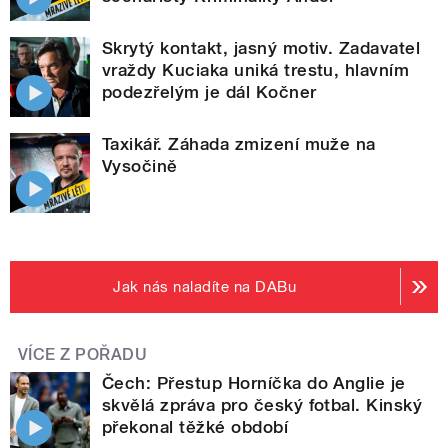
Skrytý kontakt, jasný motiv. Zadavatel
vraždy Kuciaka uniká trestu, hlavním
podezřelým je dál Kočner
Taxikář. Záhada zmizení muže na
Vysočině
Jak nás naladíte na DABu
VÍCE Z POŘADU
Čech: Přestup Horníčka do Anglie je
skvělá zpráva pro český fotbal. Kinský
překonal těžké období