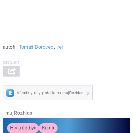
autoři:
Tomáš Borovec
,
rej
Všechny díly pořadu na mujRozhlas
mujRozhlas
Hry a četby
Krimi