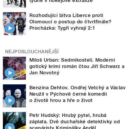
týdne v hokejové extralize
Rozhodující bitva Liberce proti
Olomouci o postup do čtvrtfinále?
Procházka: Tygři vyhrají 2:1
NEJPOSLOUCHANĚJŠÍ
Miloš Urban: Sedmikostelí. Moderní
gotický krimi román čtou Jiří Schwarz a
Jan Novotný
Benzína Dehtov. Ondřej Vetchý a Václav
Neužil v Pýchově černé komedii
o životě hrou a hře o život
Petr Hudský: Hrubý pytel, hrubá
záplata. Dvě duchařské detektivky od
scenáristy Kriminálky Anděl