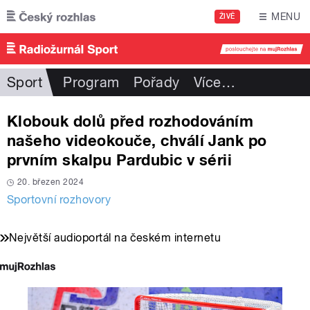
Přejít k hlavnímu obsahu
MENU
ŽIVĚ
Sport
Program
Pořady
Více
…
Klobouk dolů před rozhodováním
našeho videokouče, chválí Jank po
prvním skalpu Pardubic v sérii
20. březen 2024
Sportovní rozhovory
Největší audioportál na českém internetu