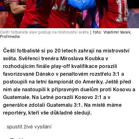
Čeští fotbalisté slaví postup na mistrovství světa
|
foto:
Vlastimil Vacek
,
Profimedia
Čeští fotbalisté si po 20 letech zahrají na mistrovství
světa. Svěřenci trenéra Miroslava Koubka v
rozhodujícím finále play-off kvalifikace porazili
favorizované Dánsko v penaltovém rozstřelu 3:1 a
postoupili na letní šampionát do Ameriky. Ještě před
ním ale nastoupili k přípravným duelům proti Kosovu a
Guatemale. Na Letné porazili Kosovo 2:1 a v
generálce zdolali Guatemalu 3:1. Na místě máme
reportéry, kteří vše důkladně sledují.
spustit živé vysílání