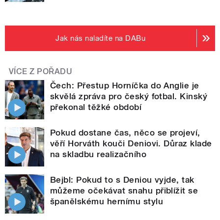
Jak nás naladíte na DABu
VÍCE Z POŘADU
Čech: Přestup Horníčka do Anglie je
skvělá zpráva pro český fotbal. Kinský
překonal těžké období
Pokud dostane čas, něco se projeví,
věří Horváth kouči Deniovi. Důraz klade
na skladbu realizačního
Bejbl: Pokud to s Deniou vyjde, tak
můžeme očekávat snahu přiblížit se
španělskému hernímu stylu