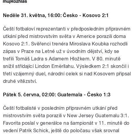
Neděle 31. května, 16:00: Česko - Kosovo 2:1
Čeští fotbaloví reprezentanti v předposledním přípravném
utkání před mistrovstvím světa v Americe porazili doma
Kosovo 2:1. Svěřenci trenéra Miroslava Koubka rozhodli
zápas v Praze na Letné už v úvodním dějství, kdy se
trefili Tomáš Ladra s Adamem Hložkem. V 80. minutě
snížil střídající Lindon Emërllahu. Výsledkem 2:1 skončil i
třetí vzájemný duel, národní celek si nad Kosovem připsal
druhé vítězství.
Pátek 5. června, 02:00: Guatemala - Česko 1:3
Čeští fotbalisté v posledním přípravném utkání před
mistrovstvím světa porazili v New Jersey Guatemalu 3:1.
Favorita poslal v generálce na šampionát v 11. minutě do
vedení Patrik Schick, ještě do poločasu však srovnal