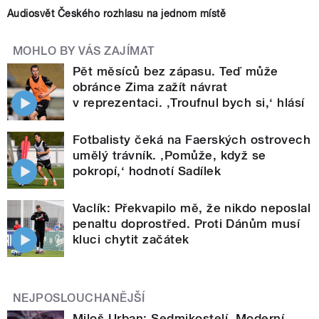
Audiosvět Českého rozhlasu na jednom místě
MOHLO BY VÁS ZAJÍMAT
Pět měsíců bez zápasu. Teď může
obránce Zima zažít návrat
v reprezentaci. ‚Troufnul bych si,‘ hlásí
Fotbalisty čeká na Faerských ostrovech
umělý trávník. ‚Pomůže, když se
pokropí,‘ hodnotí Sadílek
Vaclík: Překvapilo mě, že nikdo neposlal
penaltu doprostřed. Proti Dánům musí
kluci chytit začátek
NEJPOSLOUCHANĚJŠÍ
Miloš Urban: Sedmikostelí. Moderní