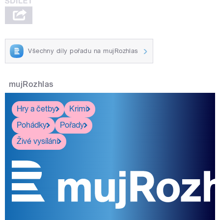
Všechny díly pořadu na mujRozhlas
mujRozhlas
Hry a četby
Krimi
Pohádky
Pořady
Živé vysílání