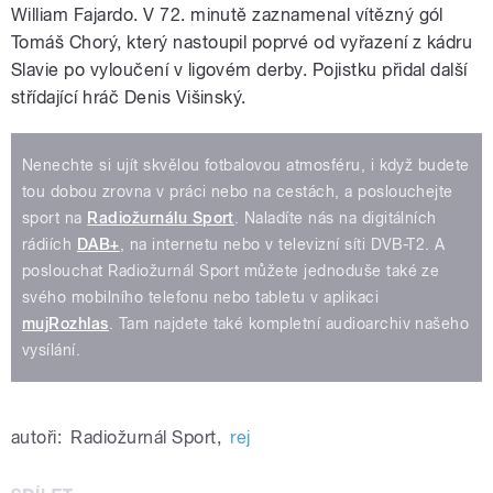
William Fajardo. V 72. minutě zaznamenal vítězný gól
Tomáš Chorý, který nastoupil poprvé od vyřazení z kádru
Slavie po vyloučení v ligovém derby. Pojistku přidal další
střídající hráč Denis Višinský.
Nenechte si ujít skvělou fotbalovou atmosféru, i když budete
tou dobou zrovna v práci nebo na cestách, a poslouchejte
sport na
Radiožurnálu Sport
. Naladíte nás na digitálních
rádiích
DAB+
, na internetu nebo v televizní síti DVB-T2. A
poslouchat Radiožurnál Sport můžete jednoduše také ze
svého mobilního telefonu nebo tabletu v aplikaci
mujRozhlas
. Tam najdete také kompletní audioarchiv našeho
vysílání.
autoři:
Radiožurnál Sport
,
rej