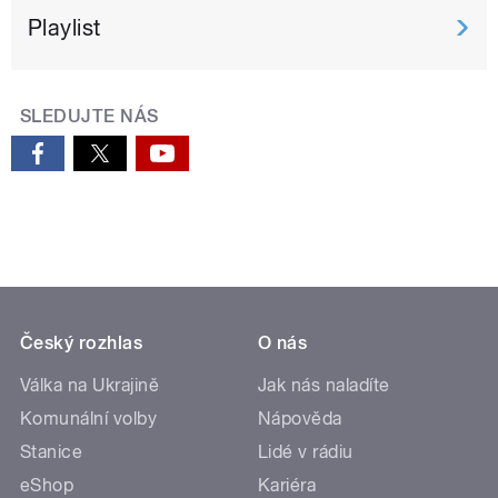
Playlist
SLEDUJTE NÁS
Český rozhlas
O nás
Válka na Ukrajině
Jak nás naladíte
Komunální volby
Nápověda
Stanice
Lidé v rádiu
eShop
Kariéra