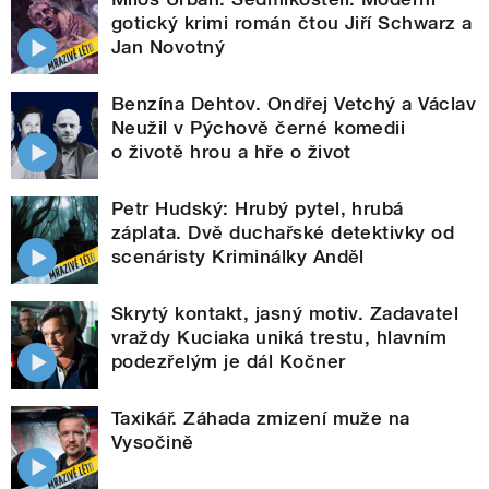
gotický krimi román čtou Jiří Schwarz a
Jan Novotný
Benzína Dehtov. Ondřej Vetchý a Václav
Neužil v Pýchově černé komedii
o životě hrou a hře o život
Petr Hudský: Hrubý pytel, hrubá
záplata. Dvě duchařské detektivky od
scenáristy Kriminálky Anděl
Skrytý kontakt, jasný motiv. Zadavatel
vraždy Kuciaka uniká trestu, hlavním
podezřelým je dál Kočner
Taxikář. Záhada zmizení muže na
Vysočině