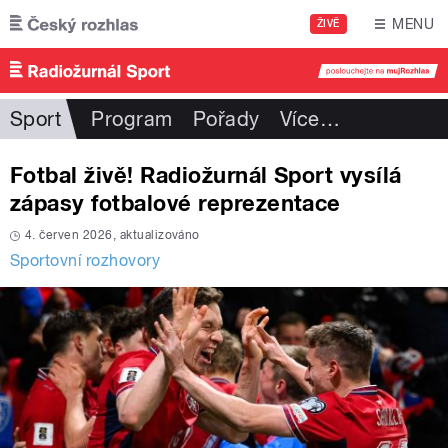
Přejít k hlavnímu obsahu
MENU
ŽIVĚ
Sport
Program
Pořady
Více
…
Fotbal živě! Radiožurnál Sport vysílá
zápasy fotbalové reprezentace
4. červen 2026, aktualizováno
Sportovní rozhovory