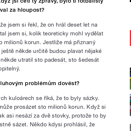
ž jsi četl ty zprávy, bylo ti fotbalisty
oval za hloupost?
že jsem si řekl, že on hrál deset let na
tal jsem si, kolik teoreticky mohl vydělat
to milionů korun. Jestliže má přiznaný
 ještě někde určitě budou plavat nějaké
 někde utratil sto padesát, sto šedesát
opitelný.
 dluhovým problémům dovést?
ých kuloárech se říká, že to byly sázky.
může prosázet sto milionů korun. Když si
ak asi nesází za dvě stovky, protože to by
stně sázet. Někdo kdysi prohlásil, že