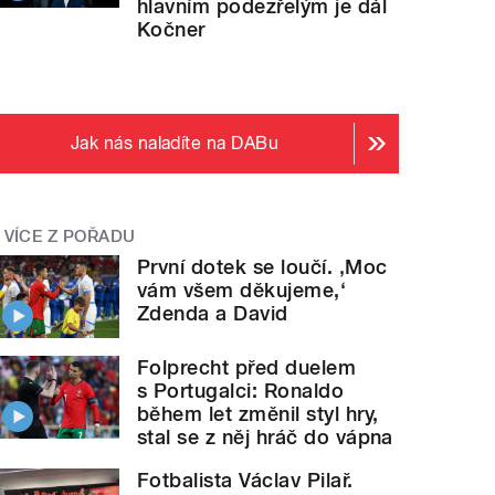
hlavním podezřelým je dál
Kočner
Jak nás naladíte na DABu
VÍCE Z POŘADU
První dotek se loučí. ‚Moc
vám všem děkujeme,‘
Zdenda a David
Folprecht před duelem
s Portugalci: Ronaldo
během let změnil styl hry,
stal se z něj hráč do vápna
Fotbalista Václav Pilař.