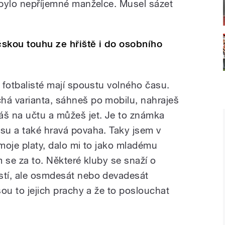
o bylo nepříjemné manželce. Musel sázet
čskou touhu ze hřiště i do osobního
e fotbalisté mají spoustu volného času.
há varianta, sáhneš po mobilu, nahraješ
áš na učtu a můžeš jet. Je to známka
asu a také hravá povaha. Taky jsem v
 moje platy, dalo mi to jako mladému
m se za to. Některé kluby se snaží o
stí, ale osmdesát nebo devadesát
sou to jejich prachy a že to poslouchat