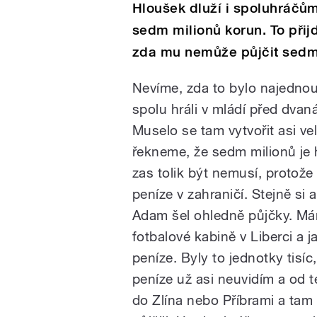
Hloušek dluží i spoluhráčům
sedm milionů korun. To přij
zda mu nemůže půjčit sed
Nevíme, zda to bylo najednou
spolu hráli v mládí před dvaná
Muselo se tam vytvořit asi ve
řekneme, že sedm milionů je 
zas tolik být nemusí, protože 
peníze v zahraničí. Stejně si 
Adam šel ohledně půjčky. Má
fotbalové kabině v Liberci a ja
peníze. Byly to jednotky tisíc
peníze už asi neuvidím a od t
do Zlína nebo Příbrami a tam o