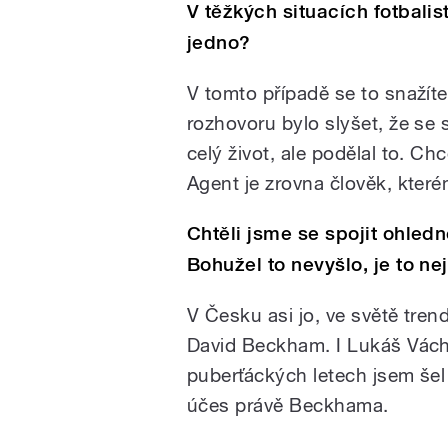
V těžkých situacích fotbalis
jedno?
V tomto případě se to snažíte 
rozhovoru bylo slyšet, že se s
celý život, ale podělal to. Ch
Agent je zrovna člověk, kter
Chtěli jsme se spojit ohled
Bohužel to nevyšlo, je to n
V Česku asi jo, ve světě tren
David Beckham. I Lukáš Vácha
puberťáckých letech jsem šel
účes právě Beckhama.