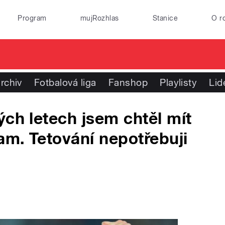
Program
mujRozhlas
Stanice
O r
rchiv
Fotbalová liga
Fanshop
Playlisty
Lid
ých letech jsem chtěl mít
m. Tetování nepotřebuji