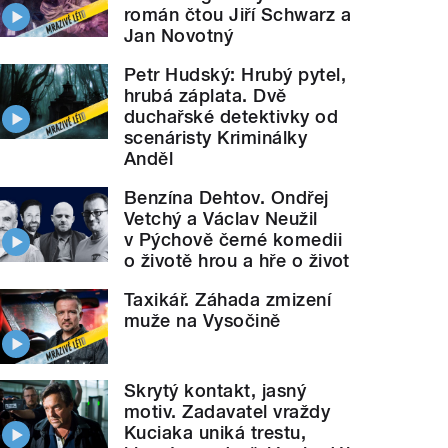
román čtou Jiří Schwarz a
Jan Novotný
Petr Hudský: Hrubý pytel,
hrubá záplata. Dvě
duchařské detektivky od
scenáristy Kriminálky
Anděl
Benzína Dehtov. Ondřej
Vetchý a Václav Neužil
v Pýchově černé komedii
o životě hrou a hře o život
Taxikář. Záhada zmizení
muže na Vysočině
Skrytý kontakt, jasný
motiv. Zadavatel vraždy
Kuciaka uniká trestu,