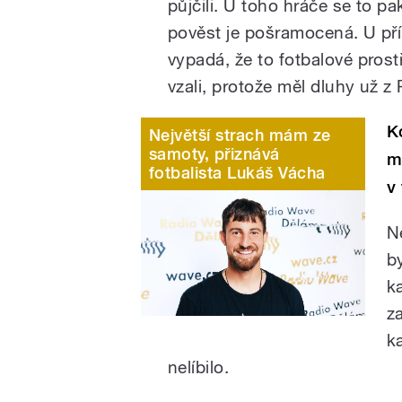
půjčili. U toho hráče se to p
pověst je pošramocená. U pří
vypadá, že to fotbalové prost
vzali, protože měl dluhy už z
K
Největší strach mám ze
samoty, přiznává
m
fotbalista Lukáš Vácha
v
N
by
k
za
k
nelíbilo.