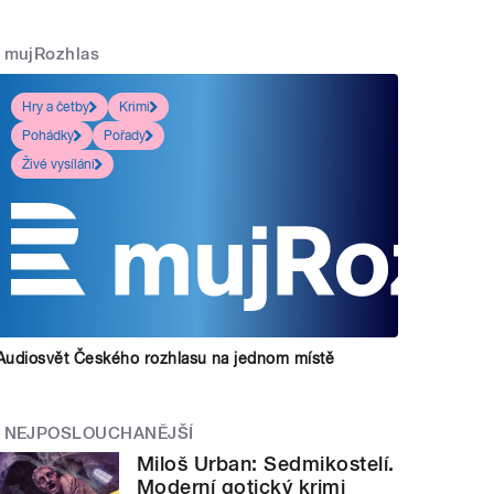
mujRozhlas
Hry a četby
Krimi
Pohádky
Pořady
Živé vysílání
Audiosvět Českého rozhlasu na jednom místě
NEJPOSLOUCHANĚJŠÍ
Miloš Urban: Sedmikostelí.
Moderní gotický krimi