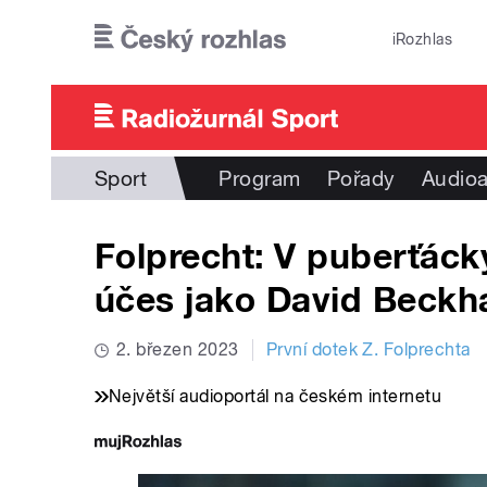
Přejít k hlavnímu obsahu
iRozhlas
Sport
Program
Pořady
Audioa
Folprecht: V puberťáck
účes jako David Beckha
2. březen 2023
První dotek Z. Folprechta
Největší audioportál na českém internetu