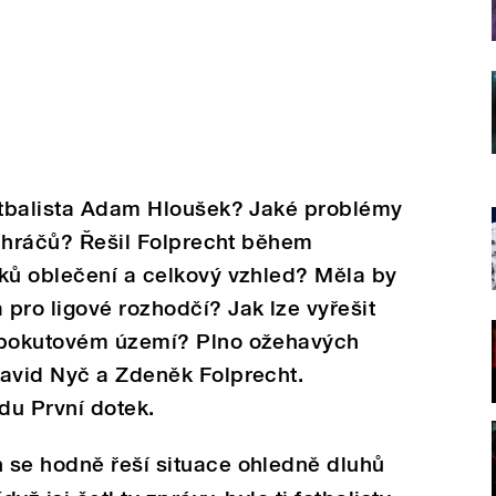
fotbalista Adam Hloušek? Jaké problémy
ch hráčů? Řešil Folprecht během
nků oblečení a celkový vzhled? Měla by
pro ligové rozhodčí? Jak lze vyřešit
v pokutovém území? Plno ožehavých
David Nyč a Zdeněk Folprecht.
adu První dotek.
 se hodně řeší situace ohledně dluhů