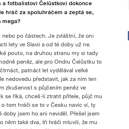
 a fotbalistovi Čelůstkovi dokonce
de hráč za spoluhráčem a zeptá se,
m mega?
 nebo po částech. Je zvláštní, že oni
cti lety ve Slavii a od té doby už ne.
lké pouto, na druhou stranu my si tady
hodně peněz, ale pro Ondru Čelůstku to
čtrnáct, patnáct let vydělával velké
ale nedovedu představit, jak za ním ten
m zkušenost s půjčením peněz ve
k se říká, chceš-li ztratit přítele, půjč mu
, o tom hráči se to v Česku navíc ví, ty
é doby jsem ho ani neviděl. Přešel jsem
 něm také dva, tři hráči mluvili, že mu