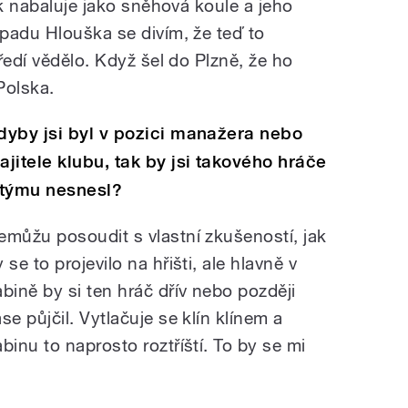
ak nabaluje jako sněhová koule a jeho
padu Hlouška se divím, že teď to
ředí vědělo. Když šel do Plzně, že ho
 Polska.
dyby jsi byl v pozici manažera nebo
ajitele klubu, tak by jsi takového hráče
 týmu nesnesl?
emůžu posoudit s vlastní zkušeností, jak
 se to projevilo na hřišti, ale hlavně v
abině by si ten hráč dřív nebo později
se půjčil. Vytlačuje se klín klínem a
abinu to naprosto roztříští. To by se mi