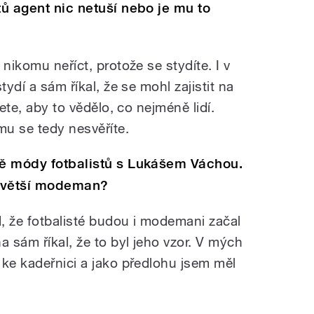
tů agent nic netuší nebo je mu to
nikomu neříct, protože se stydíte. I v
tydí a sám říkal, že se mohl zajistit na
cete, aby to vědělo, co nejméně lidí.
ému se tedy nesvěříte.
ně módy fotbalistů s Lukášem Váchou.
ejvětší modeman?
d, že fotbalisté budou i modemani začal
 sám říkal, že to byl jeho vzor. V mých
 ke kadeřnici a jako předlohu jsem měl