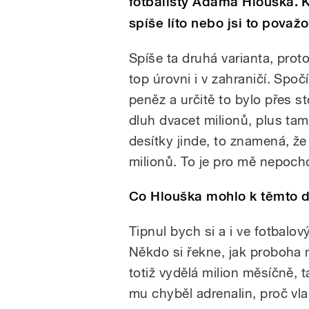
fotbalisty Adama Hlouška. Kdy
spíše líto nebo jsi to považ
Spíše ta druhá varianta, proto
top úrovni i v zahraničí. Spočí
peněz a určitě to bylo přes s
dluh dvacet milionů, plus tam
desítky jinde, to znamená, že
milionů. To je pro mě nepoch
Co Hlouška mohlo k těmto
Tipnul bych si a i ve fotbalov
Někdo si řekne, jak proboha 
totiž vydělá milion měsíčně, t
mu chyběl adrenalin, proč vla