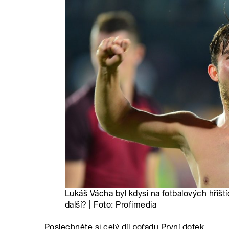
Lukáš Vácha byl kdysi na fotbalových hři
další? | Foto: Profimedia
Poslechněte si celý díl pořadu První dotek