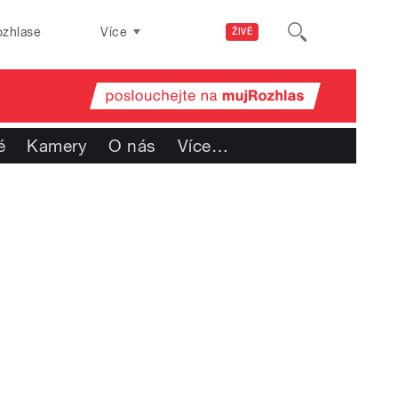
ozhlase
Více
ŽIVĚ
é
Kamery
O nás
Více
…