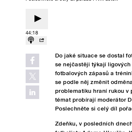
44:18
Do jaké situace se dostal 
se nejčastěji týkají ligový
fotbalových zápasů a tréni
se podle něj změnit odměna 
problematiku hraní rukou 
témat probírají moderátor 
Poslechněte si celý díl poř
Zdeňku, v posledních dnech