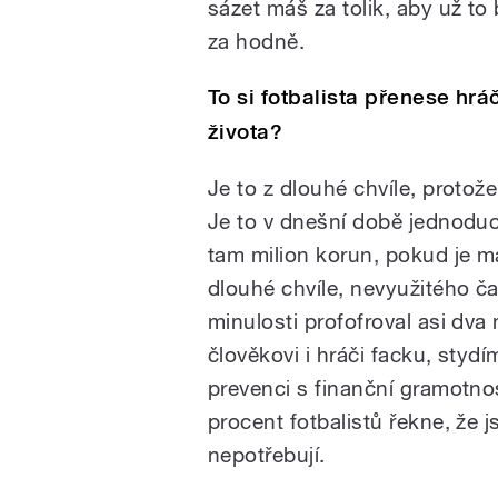
sázet máš za tolik, aby už t
za hodně.
To si fotbalista přenese hrá
života?
Je to z dlouhé chvíle, protož
Je to v dnešní době jednoduc
tam milion korun, pokud je m
dlouhé chvíle, nevyužitého č
minulosti profofroval asi dva
člověkovi i hráči facku, stydí
prevenci s finanční gramotno
procent fotbalistů řekne, že j
nepotřebují.