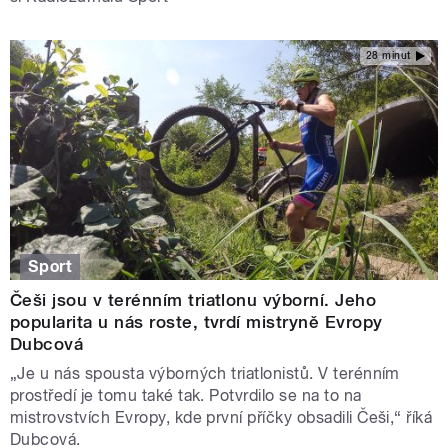
28 minut
Sport
Češi jsou v terénním triatlonu výborní. Jeho
popularita u nás roste, tvrdí mistryně Evropy
Dubcová
„Je u nás spousta výborných triatlonistů. V terénním
prostředí je tomu také tak. Potvrdilo se na to na
mistrovstvích Evropy, kde první příčky obsadili Češi,“ říká
Dubcová.