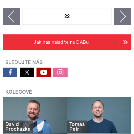
STRÁNKY
22
n
zí
Jak nás naladíte na DABu
SLEDUJTE NÁS
KOLEGOVÉ
David
Tomáš
Procházka
Petr