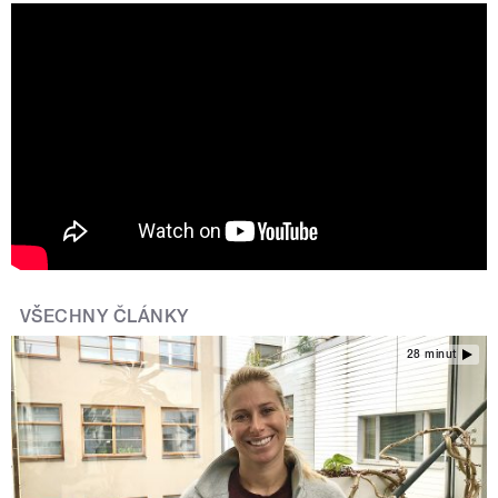
2021 05 RZSPORT HLAVACKOVA
OTAZKY A ODPOVEDI VERZE03
AVTEAM
VŠECHNY ČLÁNKY
28 minut