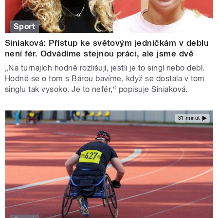
Sport
Siniaková: Přístup ke světovým jedničkám v deblu
není fér. Odvádíme stejnou práci, ale jsme dvě
„Na turnajích hodně rozlišují, jestli je to singl nebo debl.
Hodně se o tom s Bárou bavíme, když se dostala v tom
singlu tak vysoko. Je to nefér,“ popisuje Siniaková.
31 minut