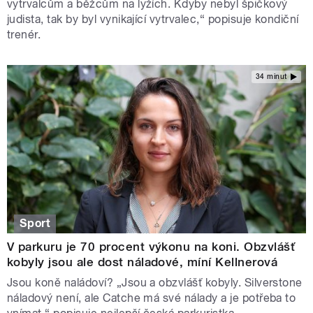
vytrvalcům a běžcům na lyžích. Kdyby nebyl špičkový
judista, tak by byl vynikající vytrvalec,“ popisuje kondiční
trenér.
34 minut
Sport
V parkuru je 70 procent výkonu na koni. Obzvlášť
kobyly jsou ale dost náladové, míní Kellnerová
Jsou koně naládoví? „Jsou a obzvlášť kobyly. Silverstone
náladový není, ale Catche má své nálady a je potřeba to