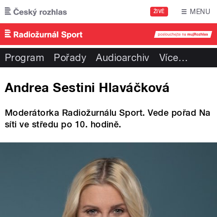
Přejít k hlavnímu obsahu
MENU
ŽIVĚ
Program
Pořady
Audioarchiv
Více
…
Andrea Sestini Hlaváčková
Moderátorka Radiožurnálu Sport. Vede pořad Na
síti ve středu po 10. hodině.