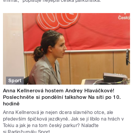
vnímat,“ popisuje nejlepší česká parkuristka.
Sport
Anna Kellnerová hostem Andrey Hlaváčkové!
Poslechněte si pondělní talkshow Na síti po 10.
hodině
Anna Kellnerová je nejen dcera slavného otce, ale
především špičková jezdkyně. Jak se jí líbilo na hrách v
Tokiu a jak je na tom český parkur? Nalaďte
si Radiožurnálu Sport