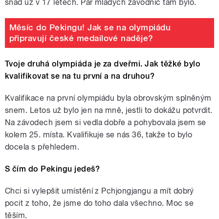
snad už v 17 letech. Pár mladých závodnic tam bylo.
Měsíc do Pekingu! Jak se na olympiádu
připravují české medailové naděje?
Tvoje druhá olympiáda je za dveřmi. Jak těžké bylo
kvalifikovat se na tu první a na druhou?
Kvalifikace na první olympiádu byla obrovským splněným
snem. Letos už bylo jen na mně, jestli to dokážu potvrdit.
Na závodech jsem si vedla dobře a pohybovala jsem se
kolem 25. místa. Kvalifikuje se nás 36, takže to bylo
docela s přehledem.
S čím do Pekingu jedeš?
Chci si vylepšit umístění z Pchjongjangu a mít dobrý
pocit z toho, že jsme do toho dala všechno. Moc se
těším.