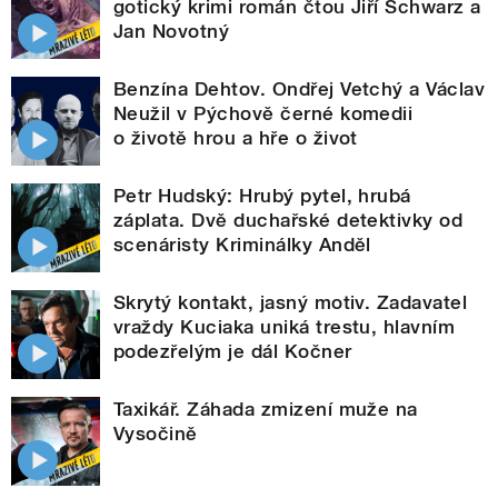
gotický krimi román čtou Jiří Schwarz a
Jan Novotný
Benzína Dehtov. Ondřej Vetchý a Václav
Neužil v Pýchově černé komedii
o životě hrou a hře o život
Petr Hudský: Hrubý pytel, hrubá
záplata. Dvě duchařské detektivky od
scenáristy Kriminálky Anděl
Skrytý kontakt, jasný motiv. Zadavatel
vraždy Kuciaka uniká trestu, hlavním
podezřelým je dál Kočner
Taxikář. Záhada zmizení muže na
Vysočině