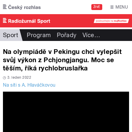
Přejít k hlavnímu obsahu
MENU
ŽIVĚ
Sport
Program
Pořady
Více
…
Na olympiádě v Pekingu chci vylepšit
svůj výkon z Pchjongjangu. Moc se
těším, říká rychlobruslařka
3. leden 2022
Na síti s A. Hlaváčkovou