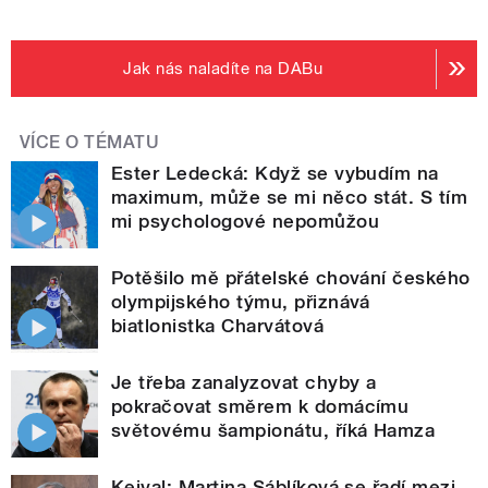
Jak nás naladíte na DABu
VÍCE O TÉMATU
Ester Ledecká: Když se vybudím na
maximum, může se mi něco stát. S tím
mi psychologové nepomůžou
Potěšilo mě přátelské chování českého
olympijského týmu, přiznává
biatlonistka Charvátová
Je třeba zanalyzovat chyby a
pokračovat směrem k domácímu
světovému šampionátu, říká Hamza
Kejval: Martina Sáblíková se řadí mezi