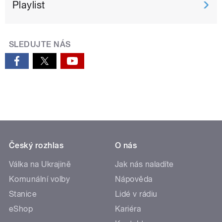
Playlist
SLEDUJTE NÁS
Český rozhlas
O nás
Válka na Ukrajině
Jak nás naladíte
Komunální volby
Nápověda
Stanice
Lidé v rádiu
eShop
Kariéra