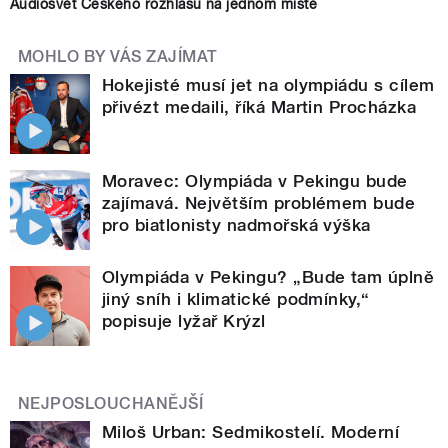
Audiosvět Českého rozhlasu na jednom místě
MOHLO BY VÁS ZAJÍMAT
Hokejisté musí jet na olympiádu s cílem
přivézt medaili, říká Martin Procházka
Moravec: Olympiáda v Pekingu bude
zajímavá. Největším problémem bude
pro biatlonisty nadmořská výška
Olympiáda v Pekingu? „Bude tam úplně
jiný sníh i klimatické podmínky,“
popisuje lyžař Krýzl
NEJPOSLOUCHANĚJŠÍ
Miloš Urban: Sedmikostelí. Moderní