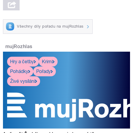
Všechny díly pořadu na mujRozhlas
mujRozhlas
Hry a četby
Krimi
Pohádky
Pořady
Živé vysílání