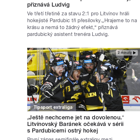
přiznává Ludvig
Ve třetí třetině za stavu 2:1 pro Litvínov hráli
hokejisté Pardubic tři přesilovky.„Hrajeme to na
krásu a nemá to žádný efekt,“ přiznává
pardubický asistent trenéra Ludvig.
2 minuty
Tipsport extraliga
‚Ještě nechceme jet na dovolenou.‘
Litvínovský Baránek očekává v sérii
s Pardubicemi ostrý hokej
První zápas semifinále extraligy mezi