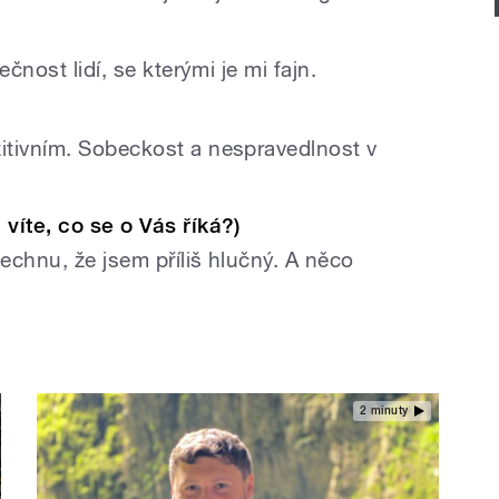
ečnost lidí, se kterými je mi fajn.
itivním. Sobeckost a nespravedlnost v
víte, co se o Vás říká?)
echnu, že jsem příliš hlučný. A něco
2 minuty