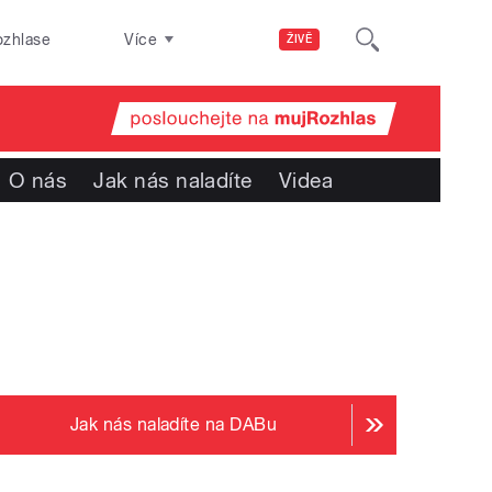
ozhlase
Více
ŽIVĚ
O nás
Jak nás naladíte
Videa
Jak nás naladíte na DABu