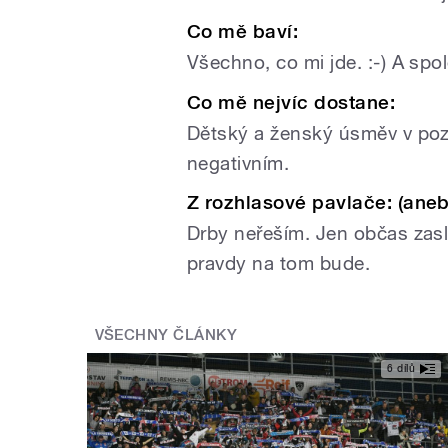
Co mě baví:
Všechno, co mi jde. :-) A spol
Co mě nejvíc dostane:
Dětský a ženský úsměv v poz
negativním.
Z rozhlasové pavlače: (aneb 
Drby neřeším. Jen občas zasl
pravdy na tom bude.
VŠECHNY ČLÁNKY
6 dílů