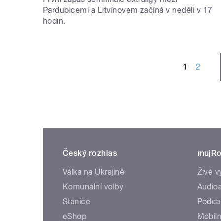
Pardubicemi a Litvínovem začíná v neděli v 17
hodin.
STRÁNKY
1
2
Český rozhlas
mujRo
Válka na Ukrajině
Živé v
Komunální volby
Audioa
Stanice
Podca
eShop
Mobiln