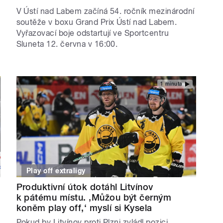
V Ústí nad Labem začíná 54. ročník mezinárodní
soutěže v boxu Grand Prix Ústí nad Labem.
Vyřazovací boje odstartují ve Sportcentru
Sluneta 12. června v 16:00.
1 minuta
Play off extraligy
Produktivní útok dotáhl Litvínov
k pátému místu. ‚Můžou být černým
koněm play off,‘ myslí si Kysela
Pokud by Litvínov proti Plzni zvládl pozici