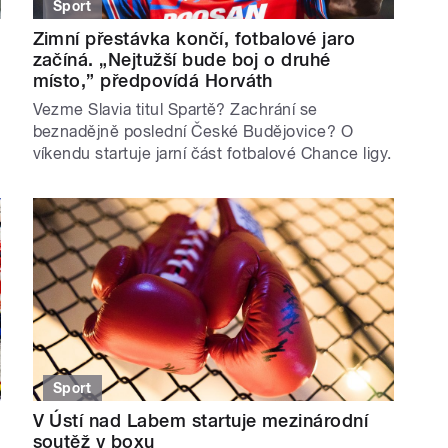
Sport
Zimní přestávka končí, fotbalové jaro
začíná. „Nejtužší bude boj o druhé
místo,” předpovídá Horváth
Vezme Slavia titul Spartě? Zachrání se
beznadějně poslední České Budějovice? O
víkendu startuje jarní část fotbalové Chance ligy.
Sport
V Ústí nad Labem startuje mezinárodní
soutěž v boxu