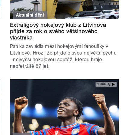
Aktuální dění
Extraligový hokejový klub z Litvínova
přijde za rok o svého většinového
vlastníka
Panika zavládla mezi hokejovými fanoušky v
Litvínově. Hrozí, že přijde o svou největší pýchu
- nejvyšší hokejovou soutěž, kterou hraje
nepřetržitě 67 let.
2 minuty