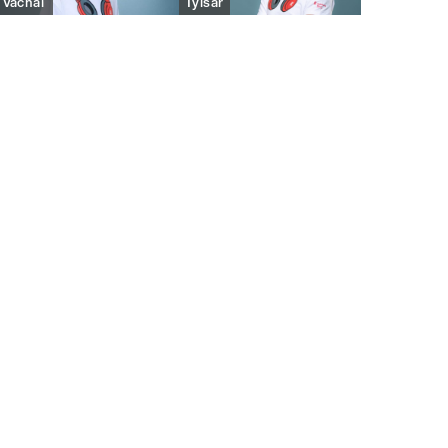
Váchal
Tylšar