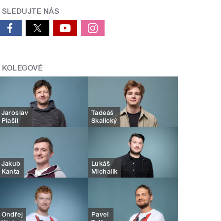
SLEDUJTE NÁS
KOLEGOVÉ
Jaroslav
Tadeáš
Plašil
Skalický
Jakub
Lukáš
Kanta
Michalík
Ondřej
Pavel