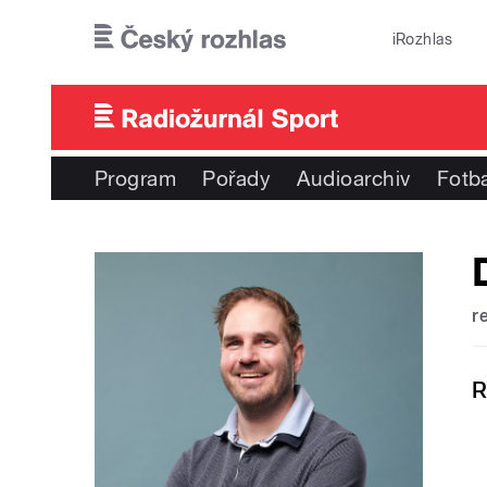
Přejít k hlavnímu obsahu
iRozhlas
Program
Pořady
Audioarchiv
Fotba
r
R