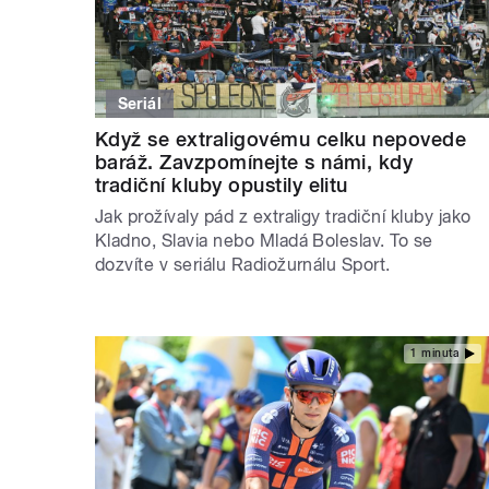
Seriál
Když se extraligovému celku nepovede
baráž. Zavzpomínejte s námi, kdy
tradiční kluby opustily elitu
Jak prožívaly pád z extraligy tradiční kluby jako
Kladno, Slavia nebo Mladá Boleslav. To se
dozvíte v seriálu Radiožurnálu Sport.
1 minuta