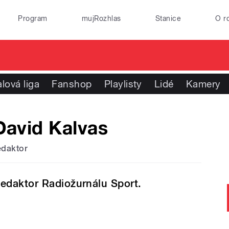
Program
mujRozhlas
Stanice
O r
lová liga
Fanshop
Playlisty
Lidé
Kamery
David Kalvas
edaktor
edaktor Radiožurnálu Sport.