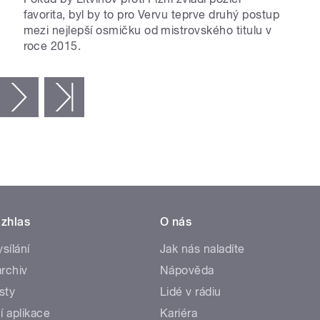
favorita, byl by to pro Vervu teprve druhý postup
mezi nejlepší osmičku od mistrovského titulu v
roce 2015.
následující ›
poslední »
zhlas
O nás
ysílání
Jak nás naladíte
rchiv
Nápověda
sty
Lidé v rádiu
í aplikace
Kariéra