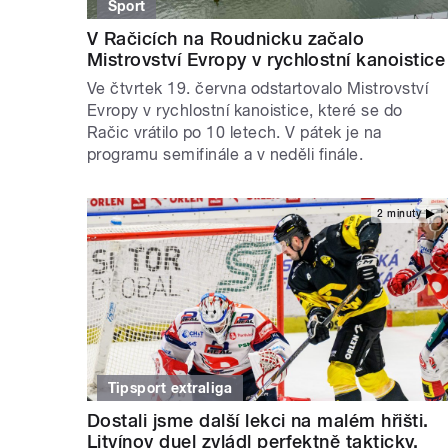
Sport
V Račicích na Roudnicku začalo
Mistrovství Evropy v rychlostní kanoistice
Ve čtvrtek 19. června odstartovalo Mistrovství
Evropy v rychlostní kanoistice, které se do
Račic vrátilo po 10 letech. V pátek je na
programu semifinále a v neděli finále.
2 minuty
Tipsport extraliga
Dostali jsme další lekci na malém hřišti.
Litvínov duel zvládl perfektně takticky,