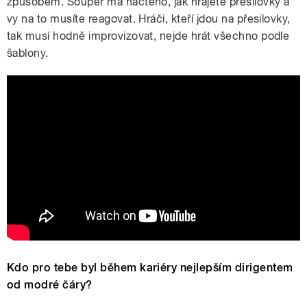
způsobem. Soupeř má načteno, jak hrajete přesilovky a
vy na to musíte reagovat. Hráči, kteří jdou na přesilovky,
tak musí hodně improvizovat, nejde hrát všechno podle
šablony.
Kdo pro tebe byl během kariéry nejlepším dirigentem
od modré čáry?