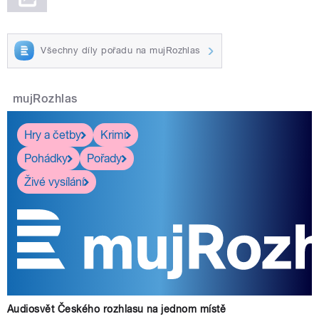
Všechny díly pořadu na mujRozhlas
mujRozhlas
Hry a četby
Krimi
Pohádky
Pořady
Živé vysílání
Audiosvět Českého rozhlasu na jednom místě