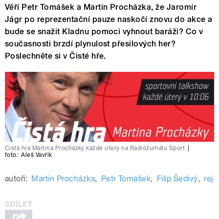
Věří Petr Tomášek a Martin Procházka, že Jaromír
Jágr po reprezentační pauze naskočí znovu do akce a
bude se snažit Kladnu pomoci vyhnout baráži? Co v
současnosti brzdí plynulost přesilových her?
Poslechněte si v Čisté hře.
Čistá hra Martina Procházky každé úterý na Radiožurnálu Sport
|
foto:
Aleš Vavřík
autoři:
Martin Procházka
,
Petr Tomášek
,
Filip Šedivý
,
rej