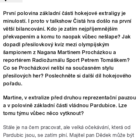
První polovina základní části hokejové extraligy je
minulostí. I proto v talkshow Čistá hra došlo na první
větší bilancování. Kdo je zatím nejpříjemnějším
překvapením a komu to naopak vůbec nešlape? Jak
dopadl přesilovkový kvíz mezi olympijským
šampionem z Nagana Martinem Procházkou a
reportérem Radiožurnálu Sport Petrem Tomáškem?
Co se Procházkovi nelíbí na současném stylu
přesilových her? Poslechněte si další díl hokejového
pořadu.
Martine, v extralize před druhou reprezentační pauzou
a v polovině základní části vládnou Pardubice. Lze
tomu týmu vůbec něco vytknout?
Stále je na čem pracovat, ale velká očekávání, která od
Pardubic jsou, se zatím plní. Majitel pan Dědek může být