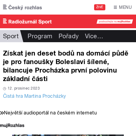
Přejít k hlavnímu obsahu
MENU
ŽIVĚ
Sport
Program
Pořady
Více
…
Získat jen deset bodů na domácí půdě
je pro fanoušky Boleslavi šílené,
bilancuje Procházka první polovinu
základní části
12. prosinec 2023
Čistá hra Martina Procházky
Největší audioportál na českém internetu