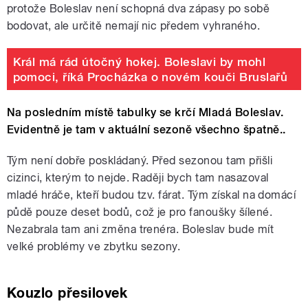
protože Boleslav není schopná dva zápasy po sobě
bodovat, ale určitě nemají nic předem vyhraného.
Král má rád útočný hokej. Boleslavi by mohl
pomoci, říká Procházka o novém kouči Bruslařů
Na posledním místě tabulky se krčí Mladá Boleslav.
Evidentně je tam v aktuální sezoně všechno špatně..
Tým není dobře poskládaný. Před sezonou tam přišli
cizinci, kterým to nejde. Raději bych tam nasazoval
mladé hráče, kteří budou tzv. fárat. Tým získal na domácí
půdě pouze deset bodů, což je pro fanoušky šílené.
Nezabrala tam ani změna trenéra. Boleslav bude mít
velké problémy ve zbytku sezony.
Kouzlo přesilovek