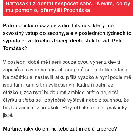
Bartošák už dostal nespočet šancí. Nevím, co by
mu pomohlo, přemýšlí Procházka
Pátou příčku obsazuje zatím Litvínov, který měl
skvostný vstup do sezony, ale v posledních týdnech to
vypadalo, že trochu ztrácejí dech.. Jak to vidí Petr
Tomášek?
V poslední době měli sérii pouze dvou výher z devíti
zápasů a hlavně na hřištích soupeřů se jim tolik nedařilo.
Na začátku si nastavili laťku příliš vysoko a nyní podle mě
jsou tam, kam s tím vylepšeným kádrem patří. Je
otázkou, zda nyní budou mít ambice hrát o nejlepší
čtyřku a třeba se i zbytečně vyšťavit nebo zkousnou, že
budou začínat v předkole. Play-off ale už mají prakticky
jisté.
Martine, jaký dojem na tebe zatím dělá Liberec?