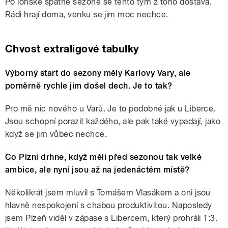
Po loňské špatné sezoně se tento tým z toho dostává.
Rádi hrají doma, venku se jim moc nechce.
Chvost extraligové tabulky
Výborný start do sezony měly Karlovy Vary, ale
poměrně rychle jim došel dech. Je to tak?
Pro mě nic nového u Varů. Je to podobné jak u Liberce.
Jsou schopní porazit každého, ale pak také vypadají, jako
když se jim vůbec nechce.
Co Plzni drhne, když měli před sezonou tak velké
ambice, ale nyní jsou až na jedenáctém místě?
Několikrát jsem mluvil s Tomášem Vlasákem a oni jsou
hlavně nespokojení s chabou produktivitou. Naposledy
jsem Plzeň viděl v zápase s Libercem, který prohráli 1:3.