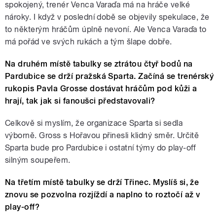
spokojený, trenér Venca Varaďa má na hráče velké
nároky. I když v poslední době se objevily spekulace, že
to některým hráčům úplně nevoní. Ale Venca Varaďa to
má pořád ve svých rukách a tým šlape dobře.
Na druhém místě tabulky se ztrátou čtyř bodů na
Pardubice se drží pražská Sparta. Začíná se trenérský
rukopis Pavla Grosse dostávat hráčům pod kůži a
hrají, tak jak si fanoušci představovali?
Celkově si myslím, že organizace Sparta si sedla
výborně. Gross s Hořavou přinesli klidný směr. Určitě
Sparta bude pro Pardubice i ostatní týmy do play-off
silným soupeřem.
Na třetím místě tabulky se drží Třinec. Myslíš si, že
znovu se pozvolna rozjíždí a naplno to roztočí až v
play-off?