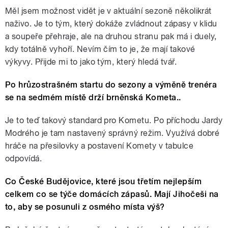
Měl jsem možnost vidět je v aktuální sezoně několikrát
naživo. Je to tým, který dokáže zvládnout zápasy v klidu
a soupeře přehraje, ale na druhou stranu pak má i duely,
kdy totálně vyhoří. Nevím čím to je, že mají takové
výkyvy. Přijde mi to jako tým, který hledá tvář.
Po hrůzostrašném startu do sezony a výměně trenéra
se na sedmém místě drží brněnská Kometa..
Je to teď takový standard pro Kometu. Po příchodu Jardy
Modrého je tam nastavený správný režim. Využívá dobré
hráče na přesilovky a postavení Komety v tabulce
odpovídá.
Co České Budějovice, které jsou třetím nejlepším
celkem co se týče domácích zápasů. Mají Jihočeši na
to, aby se posunuli z osmého místa výš?