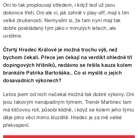
Oni to tak proplouvají středem, i když teď už jsou
dokonce třetí. Oni ale ví, jak zahrát v play-off, mají s tím
velké zkušenosti. Nemyslím si, že tam nyní mají tak
dobře poskládaný tým jako v minulých letech, ale
uvidíme.
Čtvrtý Hradec Králové je možná trochu výš, než
bychom čekali. Přece jen čekají na verdikt ohledně tří
dopingových hříšníků, nedávno se řešila kauza kolem
brankáře Patrika Bartošáka.. Co si myslíš o jejich
dosavadních výkonech?
Letos jsem od nich nečekal možná tak dobré výkony. Oni
jsou takovým nenápadným týmem. Trenér Martinec tam
má klíčovou roli, působí klidně, i když se kolem jeho týmu
děje plno věcí mimo kluziště. Hradec je za mě velké
překvapení.