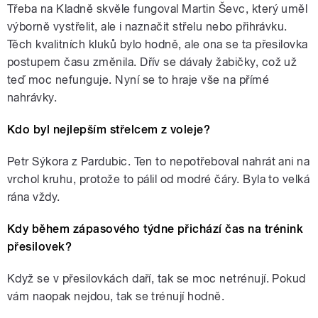
Třeba na Kladně skvěle fungoval Martin Ševc, který uměl
výborně vystřelit, ale i naznačit střelu nebo přihrávku.
Těch kvalitních kluků bylo hodně, ale ona se ta přesilovka
postupem času změnila. Dřív se dávaly žabičky, což už
teď moc nefunguje. Nyní se to hraje vše na přímé
nahrávky.
Kdo byl nejlepším střelcem z voleje?
Petr Sýkora z Pardubic. Ten to nepotřeboval nahrát ani na
vrchol kruhu, protože to pálil od modré čáry. Byla to velká
rána vždy.
Kdy během zápasového týdne přichází čas na trénink
přesilovek?
Když se v přesilovkách daří, tak se moc netrénují. Pokud
vám naopak nejdou, tak se trénují hodně.