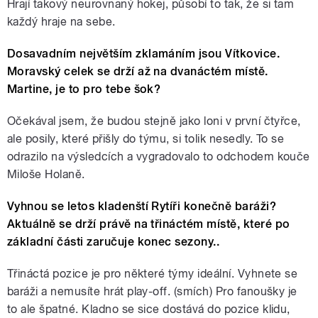
Hrají takový neurovnaný hokej, působí to tak, že si tam
každý hraje na sebe.
Dosavadním největším zklamáním jsou Vítkovice.
Moravský celek se drží až na dvanáctém místě.
Martine, je to pro tebe šok?
Očekával jsem, že budou stejně jako loni v první čtyřce,
ale posily, které přišly do týmu, si tolik nesedly. To se
odrazilo na výsledcích a vygradovalo to odchodem kouče
Miloše Holaně.
Vyhnou se letos kladenští Rytíři konečně baráži?
Aktuálně se drží právě na třináctém místě, které po
základní části zaručuje konec sezony..
Třináctá pozice je pro některé týmy ideální. Vyhnete se
baráži a nemusíte hrát play-off. (smích) Pro fanoušky je
to ale špatné. Kladno se sice dostává do pozice klidu,