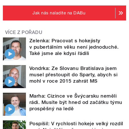
Jak nás naladíte na DABu
VÍCE Z POŘADU
Zelenka: Pracovat s hokejisty
v pubertálním věku není jednoduché.
Také jsme ale kdysi řádili
Vondrka: Ze Slovanu Bratislava jsem
musel přestoupit do Sparty, abych si
mohl v roce 2015 zahrát MS
Marha: Cizince ve Švýcarsku neměli
rádi. Musíte být hned od začátku týmu
prospěšný na ledě
Pospíšil: V rychlosti hokeje velký rozdíl