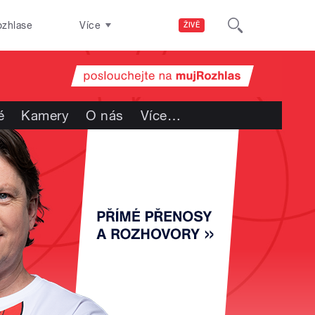
ozhlase
Více
ŽIVĚ
é
Kamery
O nás
Více
…