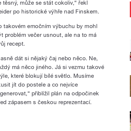
 těsný, může se stát cokoliv,“ řekl
ider po historické výhře nad Finskem.
o takovém emočním výbuchu by mohl
ýt problém večer usnout, ale na to má
vůj recept.
Jasně dát si nějaký čaj nebo něco. Ne,
aždý má něco jiného. Já si vezmu takové
ýle, které blokují bílé světlo. Musíme
usit jít do postele a co nejvíce
egenerovat,“ přiblížil plán na odpočinek
řed zápasem s českou reprezentací.