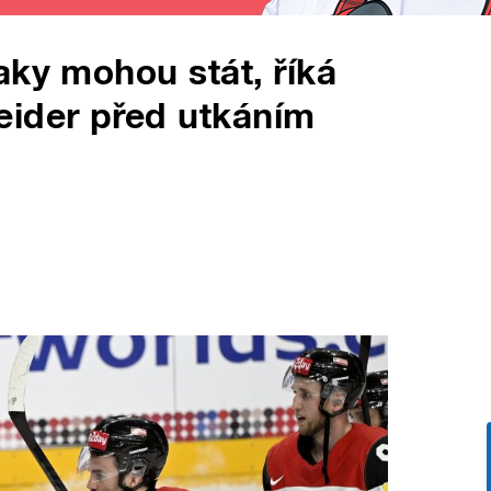
aky mohou stát, říká
eider před utkáním