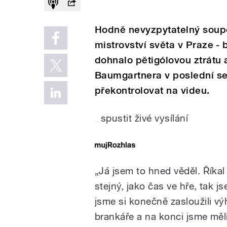
Hodně nevyzpytatelný soupe
mistrovství světa v Praze -
dohnalo pětigólovou ztrátu a
Baumgartnera v poslední se
překontrolovat na videu.
spustit živé vysílání
„Já jsem to hned věděl. Říkal
stejný, jako čas ve hře, tak js
jsme si konečně zasloužili vý
brankáře a na konci jsme měli