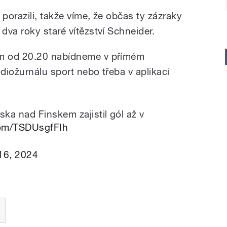
orazili, takže víme, že občas ty zázraky
va roky staré vítězství Schneider.
m od 20.20 nabídneme v přímém
diožurnálu sport nebo třeba v aplikaci
ka nad Finskem zajistil gól až v
.com/TSDUsgfFIh
16, 2024