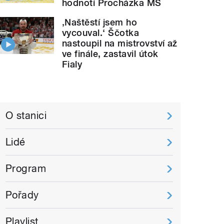
hodnotí Procházka MS
‚Naštěstí jsem ho
vycouval.‘ Ščotka
nastoupil na mistrovství až
ve finále, zastavil útok
Fialy
O stanici
Lidé
Program
Pořady
Playlist