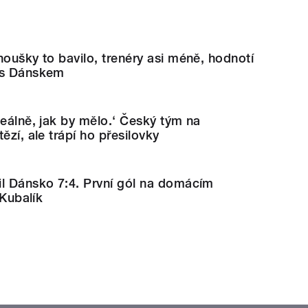
noušky to bavilo, trenéry asi méně, hodnotí
 s Dánskem
deálně, jak by mělo.‘ Český tým na
ězí, ale trápí ho přesilovky
il Dánsko 7:4. První gól na domácím
 Kubalík