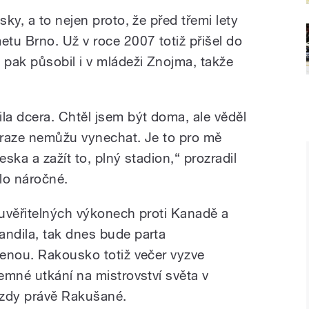
ky, a to nejen proto, že před třemi lety
tu Brno. Už v roce 2007 totiž přišel do
pak působil i v mládeži Znojma, takže
a dcera. Chtěl jsem být doma, ale věděl
 Praze nemůžu vynechat. Je to pro mě
eska a zažít to, plný stadion,“ prozradil
lo náročné.
uvěřitelných výkonech proti Kanadě a
ndila, tak dnes bude parta
enou. Rakousko totiž večer vyzve
emné utkání na mistrovství světa v
ezdy právě Rakušané.