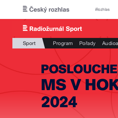
Přejít k hlavnímu obsahu
iRozhlas
Sport
Program
Pořady
Audioa