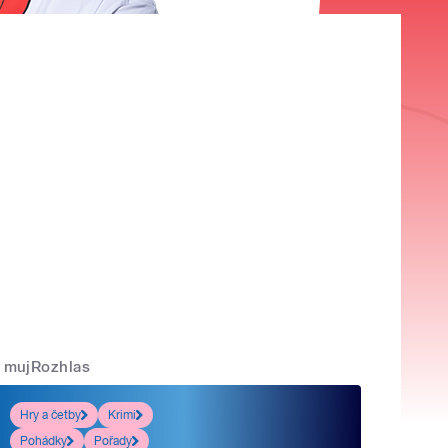
mujRozhlas
Hry a četby
Krimi
Pohádky
Pořady