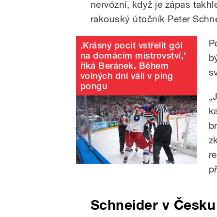
nervózní, když je zápas takhle
rakouský útočník Peter Schne
P
‚Krásný pocit vstřelit gól
na domácím mistrovství,‘
b
říká Beránek. Během
s
volných dní válí v ping
pongu
„
k
br
zk
r
p
Schneider v Česku