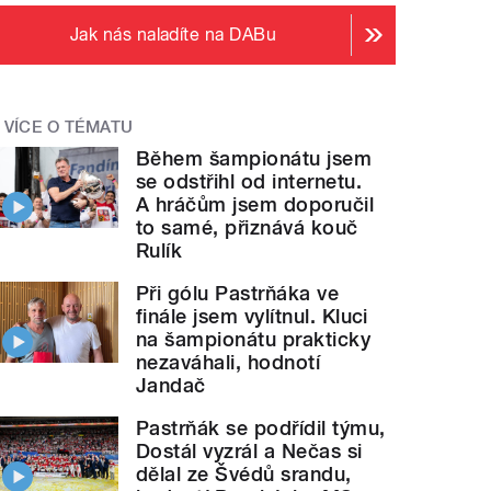
Jak nás naladíte na DABu
VÍCE O TÉMATU
Během šampionátu jsem
se odstřihl od internetu.
A hráčům jsem doporučil
to samé, přiznává kouč
Rulík
Při gólu Pastrňáka ve
finále jsem vylítnul. Kluci
na šampionátu prakticky
nezaváhali, hodnotí
Jandač
Pastrňák se podřídil týmu,
Dostál vyzrál a Nečas si
dělal ze Švédů srandu,