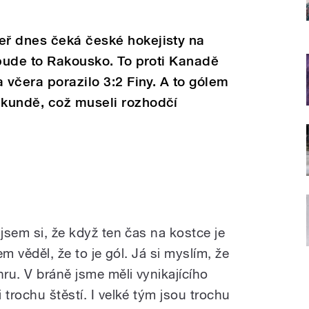
ř dnes čeká české hokejisty na
 bude to Rakousko. To proti Kanadě
 včera porazilo 3:2 Finy. A to gólem
kundě, což museli rozhodčí
 jsem si, že když ten čas na kostce je
em věděl, že to je gól. Já si myslím, že
hru. V bráně jsme měli vynikajícího
 trochu štěstí. I velké tým jsou trochu