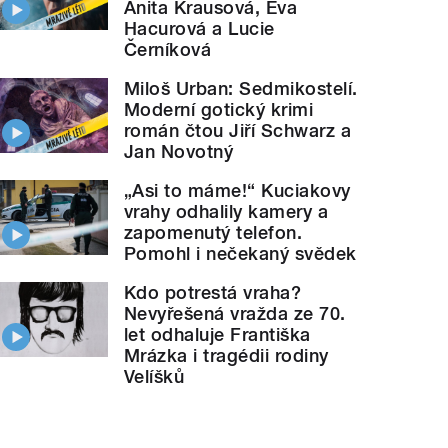
Anita Krausová, Eva
Hacurová a Lucie
Černíková
Miloš Urban: Sedmikostelí.
Moderní gotický krimi
román čtou Jiří Schwarz a
Jan Novotný
„Asi to máme!“ Kuciakovy
vrahy odhalily kamery a
zapomenutý telefon.
Pomohl i nečekaný svědek
Kdo potrestá vraha?
Nevyřešená vražda ze 70.
let odhaluje Františka
Mrázka i tragédii rodiny
Velíšků