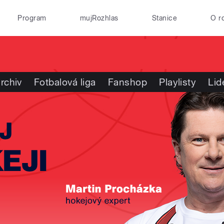
Program
mujRozhlas
Stanice
O r
rchiv
Fotbalová liga
Fanshop
Playlisty
Lid