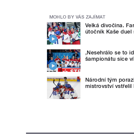
MOHLO BY VÁS ZAJÍMAT
Velká divočina. Fa
útočník Kaše duel
‚Nesehrálo se to i
šampionátu sice vít
Národní tým poraz
mistrovství vstřelil