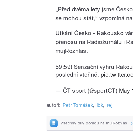
„Před dvěma lety jsme Česko p
se mohou stát,“ vzpomíná na d
Utkání Česko - Rakousko vá
přenosu na Radiožurnálu i Ra
mujRozhlas.
59:59! Senzační výhru Rakous
poslední vteřině.
pic.twitter
— ČT sport (@sportCT)
May 
autoři:
Petr Tomášek
,
lbk
,
rej
Všechny díly pořadu na mujRozhlas