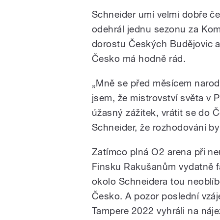
Schneider umí velmi dobře čes
odehrál jednu sezonu za Kome
dorostu Českých Budějovic a 
Česko má hodně rád.
„Mně se před měsícem narodil
jsem, že mistrovství světa v
úžasný zážitek, vrátit se do Č
Schneider, že rozhodování by
Zatímco plná O2 arena při ne
Finsku Rakušanům vydatně fa
okolo Schneidera tou neoblíb
Česko. A pozor poslední vzáj
Tampere 2022 vyhráli na náj