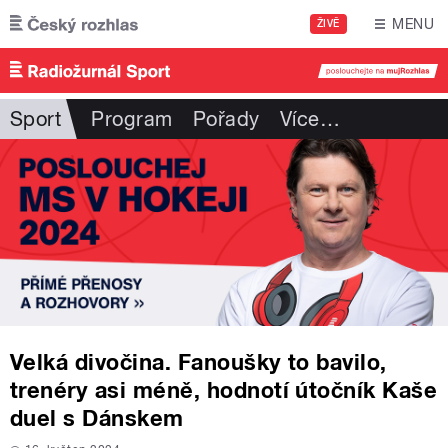
Přejít k hlavnímu obsahu
MENU
ŽIVĚ
Sport
Program
Pořady
Více
…
Velká divočina. Fanoušky to bavilo,
trenéry asi méně, hodnotí útočník Kaše
duel s Dánskem