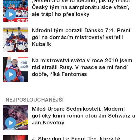
‚Nesehrálo se to ideálně, jak by mělo.‘
Český tým na šampionátu sice vítězí,
ale trápí ho přesilovky
Národní tým porazil Dánsko 7:4. První
gól na domácím mistrovství vstřelil
Kubalík
Na mistrovství světa v roce 2010 jsem
rád strašil Rusy. V masce se mi fandí
dobře, říká Fantomas
NEJPOSLOUCHANĚJŠÍ
Miloš Urban: Sedmikostelí. Moderní
gotický krimi román čtou Jiří Schwarz a
Jan Novotný
J. Sheridan Le Fanu: Ten, který tě