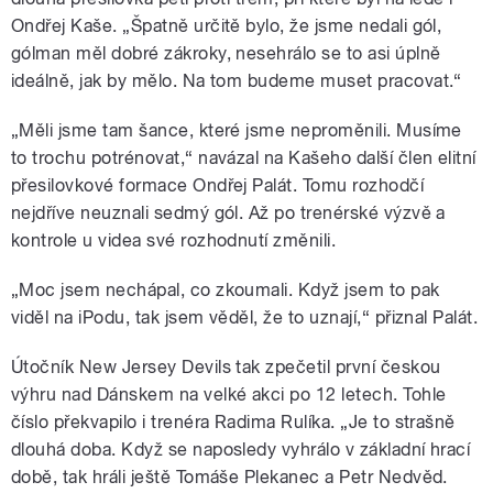
Ondřej Kaše.
„Špatně určitě bylo, že jsme nedali gól,
gólman měl dobré zákroky, nesehrálo se to asi úplně
ideálně, jak by mělo. Na tom budeme muset pracovat.“
„Měli jsme tam šance, které jsme neproměnili. Musíme
to trochu potrénovat,“ navázal na Kašeho další člen elitní
přesilovkové formace Ondřej Palát. Tomu rozhodčí
nejdříve neuznali sedmý gól. Až po trenérské výzvě a
kontrole u videa své rozhodnutí změnili.
„Moc jsem nechápal, co zkoumali. Když jsem to pak
viděl na iPodu, tak jsem věděl, že to uznají,“ přiznal Palát.
Útočník New Jersey Devils tak zpečetil první českou
výhru nad Dánskem na velké akci po 12 letech. Tohle
číslo překvapilo i trenéra Radima Rulíka. „Je to strašně
dlouhá doba. Když se naposledy vyhrálo v základní hrací
době, tak hráli ještě Tomáše Plekanec a Petr Nedvěd.