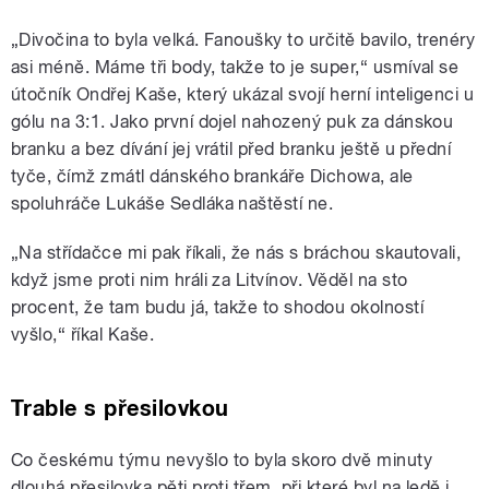
„Divočina to byla velká. Fanoušky to určitě bavilo, trenéry
asi méně. Máme tři body, takže to je super,“ usmíval se
útočník Ondřej Kaše, který ukázal svojí herní inteligenci u
gólu na 3:1. Jako první dojel nahozený puk za dánskou
branku a bez dívání jej vrátil před branku ještě u přední
tyče, čímž zmátl dánského brankáře Dichowa, ale
spoluhráče Lukáše Sedláka naštěstí ne.
„Na střídačce mi pak říkali, že nás s bráchou skautovali,
když jsme proti nim hráli za Litvínov. Věděl na sto
procent, že tam budu já, takže to shodou okolností
vyšlo,“ říkal Kaše.
Trable s přesilovkou
Co českému týmu nevyšlo to byla skoro dvě minuty
dlouhá přesilovka pěti proti třem, při které byl na ledě i