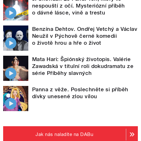
nespouští z očí. Mysteriózní příběh
o dávné lásce, vině a trestu
Benzína Dehtov. Ondřej Vetchý a Václav
Neužil v Pýchově černé komedii
o životě hrou a hře o život
Mata Hari: Špiónský životopis. Valérie
Zawadská v titulní roli dokudramatu ze
série Příběhy slavných
Panna z věže. Poslechněte si příběh
dívky unesené zlou vílou
Jak nás naladíte na DABu