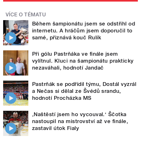
VÍCE O TÉMATU
Během šampionátu jsem se odstřihl od
internetu. A hráčům jsem doporučil to
samé, přiznává kouč Rulík
Při gólu Pastrňáka ve finále jsem
vylítnul. Kluci na šampionátu prakticky
nezaváhali, hodnotí Jandač
Pastrňák se podřídil týmu, Dostál vyzrál
a Nečas si dělal ze Švédů srandu,
hodnotí Procházka MS
‚Naštěstí jsem ho vycouval.‘ Ščotka
nastoupil na mistrovství až ve finále,
zastavil útok Fialy