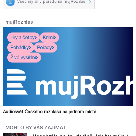
Všechny díly pořadu na mujRozhlas
mujRozhlas
Hry a četby
Krimi
Pohádky
Pořady
Živé vysílání
Audiosvět Českého rozhlasu na jednom místě
MOHLO BY VÁS ZAJÍMAT