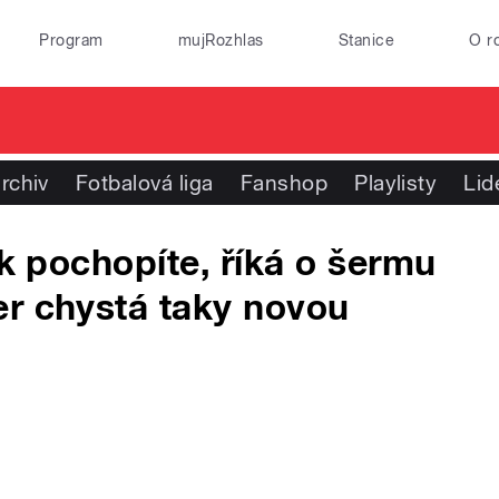
Program
mujRozhlas
Stanice
O r
rchiv
Fotbalová liga
Fanshop
Playlisty
Lid
ak pochopíte, říká o šermu
er chystá taky novou