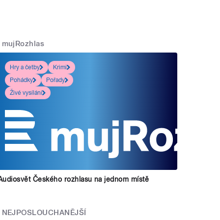
mujRozhlas
Hry a četby
Krimi
Pohádky
Pořady
Živé vysílání
Audiosvět Českého rozhlasu na jednom místě
NEJPOSLOUCHANĚJŠÍ