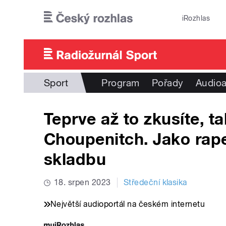
Přejít k hlavnímu obsahu
iRozhlas
Sport
Program
Pořady
Audioa
Teprve až to zkusíte, t
Choupenitch. Jako rap
skladbu
18. srpen 2023
Středeční klasika
Největší audioportál na českém internetu