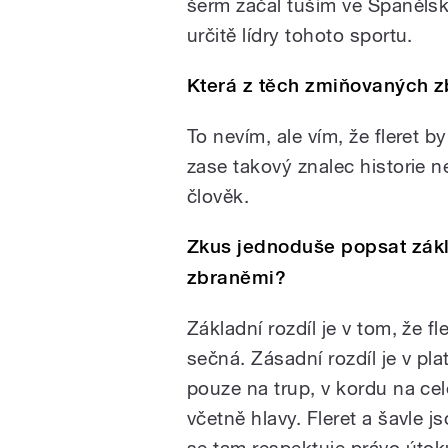
šerm začal tuším ve Španělsku,
určitě lídry tohoto sportu.
Která z těch zmiňovaných zb
To nevím, ale vím, že fleret b
zase takový znalec historie ne
člověk.
Zkus jednoduše popsat zákl
zbraněmi?
Základní rozdíl je v tom, že f
sečná. Zásadní rozdíl je v pla
pouze na trup, v kordu na celé
včetně hlavy. Fleret a šavle 
se tam respektuje právo útoku 