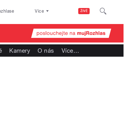
ozhlase
Více
ŽIVĚ
é
Kamery
O nás
Více
…