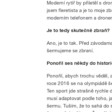
Moderní rytíř by přiletěl s dro
jsem fleretista a je to moje zb
moderním telefonem a drone
Je to tedy skutečně zbraň?
Ano, je to tak. Před závodam
šermujeme se zbraní.
Ponořil ses někdy do histor
Ponořil, abych trochu věděl, a
roce 2016 se na olympiádě še
Ten sport jde strašně rychle 
musí adaptovat podle toho, jak
šermu. Tuším, že to sahá do 