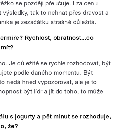
těžko se později přeučuje. I za cenu
 výsledky, tak to nehnat přes dravost a
nika je zezačátku strašně důležitá.
šermíře? Rychlost, obratnost...co
 mít?
o. Je důležité se rychle rozhodovat, být
dujete podle daného momentu. Být
 to nedá hned vypozorovat, ale je to
opnost být lídr a jít do toho, to může
álu s jogurty a pět minut se rozhoduje,
no, že?