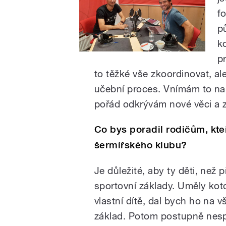
f
p
k
p
to těžké vše zkoordinovat, ale
učební proces. Vnímám to na 
pořád odkrývám nové věci a zn
Co bys poradil rodičům, kteř
šermířského klubu?
Je důležité, aby ty děti, než
sportovní základy. Uměly kot
vlastní dítě, dal bych ho na v
základ. Potom postupně nespě