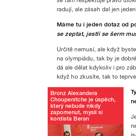
radují, ale zásah dal jen jeden
Máme tu i jeden dotaz od p
se zeptat, jestli se šerm m
Určitě nemusí, ale když byst
na olympiádu, tak by je dobré
dá ale dělat kdykoliv i pro zá
když ho zkusíte, tak to teprv
T
Bronz Alexandera
Choupenitche je úspěch,
n
který nebude nikdy
zapomenut, myslí si
J
kordista Beran
n
js