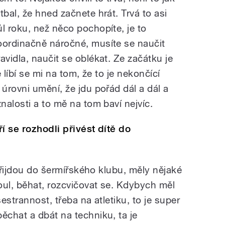
otbal, že hned začnete hrát. Trvá to asi
ůl roku, než něco pochopíte, je to
oordinačně náročné, musíte se naučit
ravidla, naučit se oblékat. Ze začátku je
 líbí se mi na tom, že to je nekončící
úrovni umění, že jdu pořád dál a dál a
alosti a to mě na tom baví nejvíc.
í se rozhodli přivést dítě do
 přijdou do šermířského klubu, měly nějaké
oul, běhat, rozcvičovat se. Kdybych měl
šestrannost, třeba na atletiku, to je super
chat a dbát na techniku, ta je