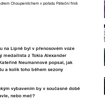
xandrem Choupenitchem v pořadu Páteční finiš
lu na Lipně byl v přenosovém voze
ý medailista z Tokia Alexander
Kateřině Neumannové popsal, jak
etu a kolik toho během sezony
s jakým vybavením by v současné době
 šavle, nebo meč?