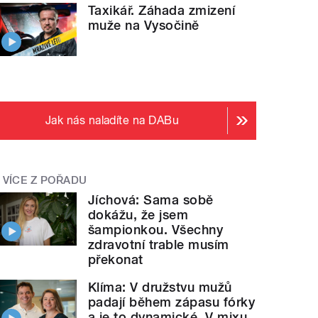
Taxikář. Záhada zmizení
muže na Vysočině
Jak nás naladíte na DABu
VÍCE Z POŘADU
Jíchová: Sama sobě
dokážu, že jsem
šampionkou. Všechny
zdravotní trable musím
překonat
Klíma: V družstvu mužů
padají během zápasu fórky
a je to dynamické. V mixu