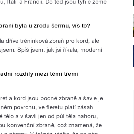
 Itálii a Francii. Do teď jsou tyhle země
raní byla u zrodu šermu, víš to?
yla dříve tréninková zbraň pro kord, ale
jsem. Spíš jsem, jak jsi říkala, moderní
adní rozdíly mezi těmi třemi
leret a kord jsou bodné zbraně a šavle je
tném povrchu, ve fleretu platí zásah
 tělo a v šavli jen od půl těla nahoru,
jsou konvenční zbraně, což znamená, že
a obrany. V televizi vidíte, že se oba