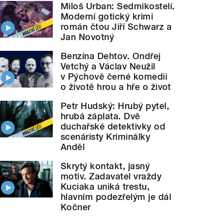
Miloš Urban: Sedmikostelí.
Moderní gotický krimi
román čtou Jiří Schwarz a
Jan Novotný
Benzína Dehtov. Ondřej
Vetchý a Václav Neužil
v Pýchově černé komedii
o životě hrou a hře o život
Petr Hudský: Hrubý pytel,
hrubá záplata. Dvě
duchařské detektivky od
scenáristy Kriminálky
Anděl
Skrytý kontakt, jasný
motiv. Zadavatel vraždy
Kuciaka uniká trestu,
hlavním podezřelým je dál
Kočner