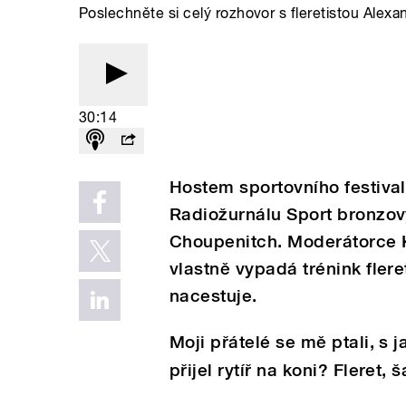
Poslechněte si celý rozhovor s fleretistou Ale
30:14
Hostem sportovního festiva
Radiožurnálu Sport bronzov
Choupenitch. Moderátorce 
vlastně vypadá trénink fler
nacestuje.
Moji přátelé se mě ptali, 
přijel rytíř na koni? Fleret,