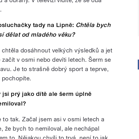
.
osluchačky tady na Lipně:
Chtěla bych
usí dělat od mladého věku?
e chtěla dosáhnout velkých výsledků a jet
 začít v osmi nebo devíti letech. Šerm se
bavu. Je to strašně dobrý sport a teprve,
e pochopíte.
y jsi prý jako dítě ale šerm úplně
emiloval?
e to tak. Začal jsem asi v osmi letech a
e, že bych to nemiloval, ale nechápal
em to. Nějakou chvíli to trvá, není to jak