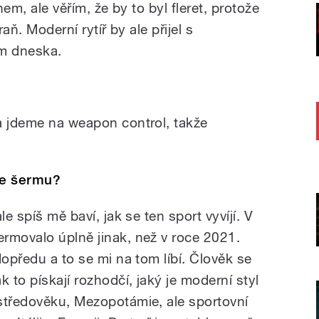
nem, ale věřím, že by to byl fleret, protože
raň. Moderní rytíř by ale přijel s
m dneska.
a jdeme na weapon control, takže
ie šermu?
le spíš mě baví, jak se ten sport vyvíjí. V
rmovalo úplně jinak, než v roce 2021.
dopředu a to se mi na tom líbí. Člověk se
 to pískají rozhodčí, jaký je moderní styl
středověku, Mezopotámie, ale sportovní