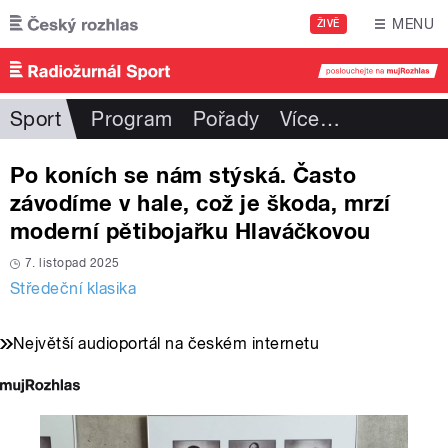
Přejít k hlavnímu obsahu
MENU
ŽIVĚ
Sport
Program
Pořady
Více
…
Po koních se nám stýská. Často
závodíme v hale, což je škoda, mrzí
moderní pětibojařku Hlaváčkovou
7. listopad 2025
Středeční klasika
Největší audioportál na českém internetu