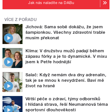
Jak nás naladíte na DABu
VÍCE Z POŘADU
Jíchová: Sama sobě dokážu, že jsem
šampionkou. Všechny zdravotní trable
musím překonat
Klíma: V družstvu mužů padají během
zápasu fórky a je to dynamické. V mixu
jsem k Petře hodnější
Salač: Když nemám dva dny adrenalin,
tak je se mnou k nevydržení. Baví mě
život na hraně
Větší péče o zdraví, týmy odborníků
i hlídaná strava, řeší Neumannová téma
sportovní dlouhověkosti