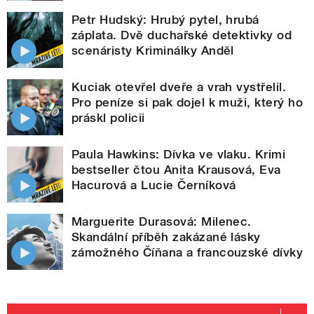
Petr Hudský: Hrubý pytel, hrubá
záplata. Dvě duchařské detektivky od
scenáristy Kriminálky Anděl
Kuciak otevřel dveře a vrah vystřelil.
Pro peníze si pak dojel k muži, který ho
práskl policii
Paula Hawkins: Dívka ve vlaku. Krimi
bestseller čtou Anita Krausová, Eva
Hacurová a Lucie Černíková
Marguerite Durasová: Milenec.
Skandální příběh zakázané lásky
zámožného Číňana a francouzské dívky