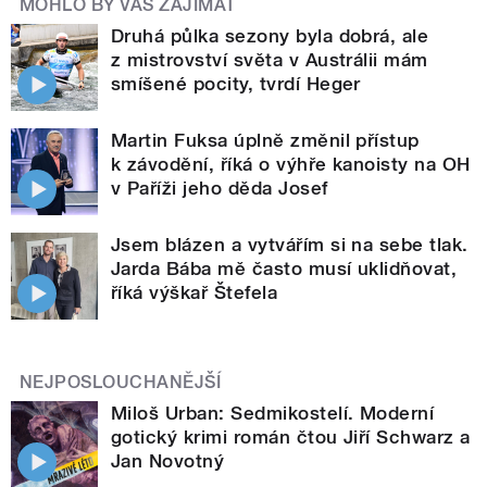
MOHLO BY VÁS ZAJÍMAT
Druhá půlka sezony byla dobrá, ale
z mistrovství světa v Austrálii mám
smíšené pocity, tvrdí Heger
Martin Fuksa úplně změnil přístup
k závodění, říká o výhře kanoisty na OH
v Paříži jeho děda Josef
Jsem blázen a vytvářím si na sebe tlak.
Jarda Bába mě často musí uklidňovat,
říká výškař Štefela
NEJPOSLOUCHANĚJŠÍ
Miloš Urban: Sedmikostelí. Moderní
gotický krimi román čtou Jiří Schwarz a
Jan Novotný