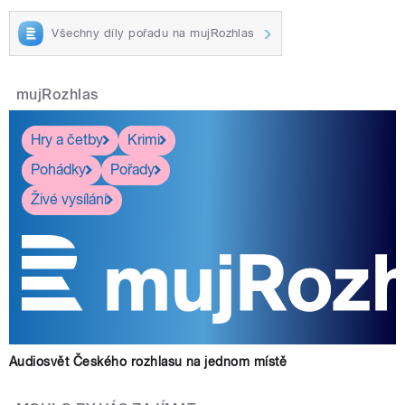
Všechny díly pořadu na mujRozhlas
mujRozhlas
Hry a četby
Krimi
Pohádky
Pořady
Živé vysílání
Audiosvět Českého rozhlasu na jednom místě