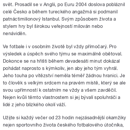
svět. Prosadil se v Anglii, po Euru 2004 doslova pobláznil
celé Česko a během tureckého angažmá si podmanil
patnáctimilionový Istanbul. Svým způsobem života a
stylem hry byl širokou veřejností milován nebo
nenáviděn.
Ve fotbale i v osobním životě byl vždy přímočarý. Pro
výsledek a úspěch svého týmu se maximálně obětoval.
Dokonce se na hřišti během devadesáti minut dokázal
pohádat naprosto s kýmkoliv, jen aby jeho tým vyhrál.
Jeho touha po vítězství neměla téměř žádnou hranici. Je
to člověk s velkým srdcem na pravém místě, který se ale
svou upřímností k ostatním ne vždy a všem zavděčil.
Nejen kvůli těmto vlastnostem si jej bývalí spoluhráči a
lidé z jeho blízkého okolí váží.
Užijte si každý večer od 23 hodin nejzásadnější okamžiky
nejen sportovního života českého fotbalového útočníka,