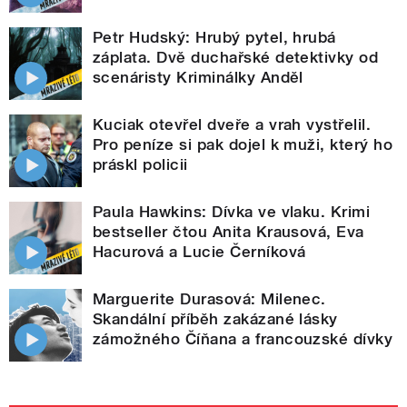
Petr Hudský: Hrubý pytel, hrubá
záplata. Dvě duchařské detektivky od
scenáristy Kriminálky Anděl
Kuciak otevřel dveře a vrah vystřelil.
Pro peníze si pak dojel k muži, který ho
práskl policii
Paula Hawkins: Dívka ve vlaku. Krimi
bestseller čtou Anita Krausová, Eva
Hacurová a Lucie Černíková
Marguerite Durasová: Milenec.
Skandální příběh zakázané lásky
zámožného Číňana a francouzské dívky