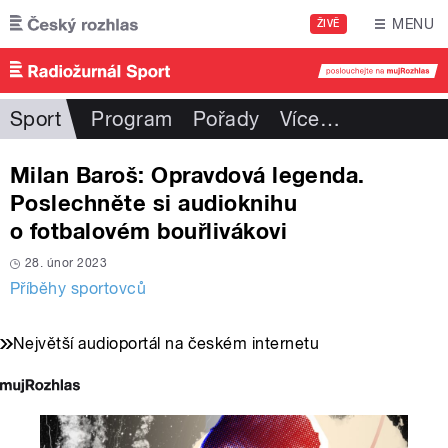
Přejít k hlavnímu obsahu
MENU
ŽIVĚ
Sport
Program
Pořady
Více
…
Milan Baroš: Opravdová legenda.
Poslechněte si audioknihu
o fotbalovém bouřlivákovi
28. únor 2023
Příběhy sportovců
Největší audioportál na českém internetu