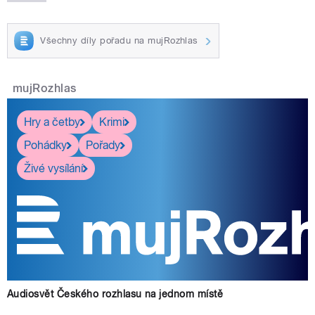
Všechny díly pořadu na mujRozhlas
mujRozhlas
Hry a četby
Krimi
Pohádky
Pořady
Živé vysílání
Audiosvět Českého rozhlasu na jednom místě