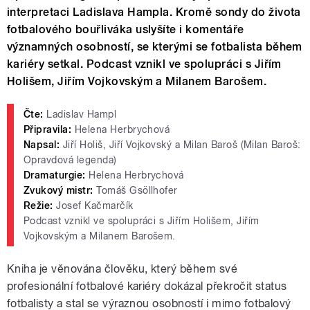
interpretaci Ladislava Hampla. Kromě sondy do života
fotbalového bouřliváka uslyšíte i komentáře
významných osobností, se kterými se fotbalista během
kariéry setkal. Podcast vznikl ve spolupráci s Jiřím
Holišem, Jiřím Vojkovským a Milanem Barošem.
Čte:
Ladislav Hampl
Připravila:
Helena Herbrychová
Napsal:
Jiří Holiš, Jiří Vojkovský a Milan Baroš (Milan Baroš:
Opravdová legenda)
Dramaturgie:
Helena Herbrychová
Zvukový mistr:
Tomáš Gsöllhofer
Režie:
Josef Kačmarčík
Podcast vznikl ve spolupráci s Jiřím Holišem, Jiřím
Vojkovským a Milanem Barošem.
Kniha je věnována člověku, který během své
profesionální fotbalové kariéry dokázal překročit status
fotbalisty a stal se výraznou osobností i mimo fotbalový