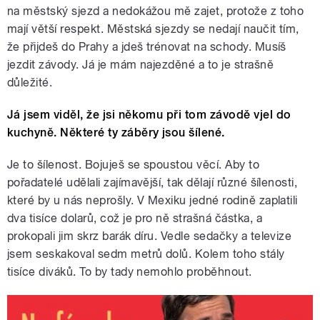
na městský sjezd a nedokážou mě zajet, protože z toho
mají větší respekt. Městská sjezdy se nedají naučit tím,
že přijdeš do Prahy a jdeš trénovat na schody. Musíš
jezdit závody. Já je mám najezděné a to je strašně
důležité.
Já jsem viděl, že jsi někomu při tom závodě vjel do
kuchyně. Některé ty záběry jsou šílené.
Je to šílenost. Bojuješ se spoustou věcí. Aby to
pořadatelé udělali zajímavější, tak dělají různé šílenosti,
které by u nás neprošly. V Mexiku jedné rodině zaplatili
dva tisíce dolarů, což je pro ně strašná částka, a
prokopali jim skrz barák díru. Vedle sedačky a televize
jsem seskakoval sedm metrů dolů. Kolem toho stály
tisíce diváků. To by tady nemohlo proběhnout.