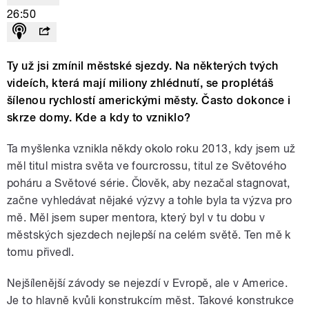
26:50
Ty už jsi zmínil městské sjezdy. Na některých tvých
videích, která mají miliony zhlédnutí, se proplétáš
šílenou rychlostí americkými městy. Často dokonce i
skrze domy. Kde a kdy to vzniklo?
Ta myšlenka vznikla někdy okolo roku 2013, kdy jsem už
měl titul mistra světa ve fourcrossu, titul ze Světového
poháru a Světové série. Člověk, aby nezačal stagnovat,
začne vyhledávat nějaké výzvy a tohle byla ta výzva pro
mě. Měl jsem super mentora, který byl v tu dobu v
městských sjezdech nejlepší na celém světě. Ten mě k
tomu přivedl.
Nejšílenější závody se nejezdí v Evropě, ale v Americe.
Je to hlavně kvůli konstrukcím měst. Takové konstrukce