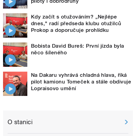
piloty i dobrodruhy
Kdy začít s otužováním? „Nejlépe
dnes," radí předseda klubu otužilců
Prokop a doporučuje prohlídku
Bobista David Bureš: První jízda byla
něco šíleného
Na Dakaru vyhrává chladná hlava, říká
pilot kamionu Tomeček a stále obdivuje
Lopraisovo umění
O stanici