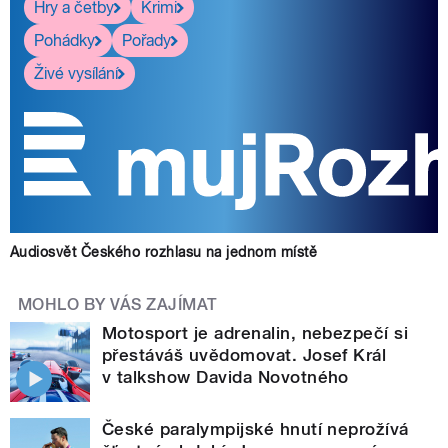
Hry a četby
Krimi
Pohádky
Pořady
Živé vysílání
Audiosvět Českého rozhlasu na jednom místě
MOHLO BY VÁS ZAJÍMAT
Motosport je adrenalin, nebezpečí si
přestáváš uvědomovat. Josef Král
v talkshow Davida Novotného
České paralympijské hnutí neprožívá