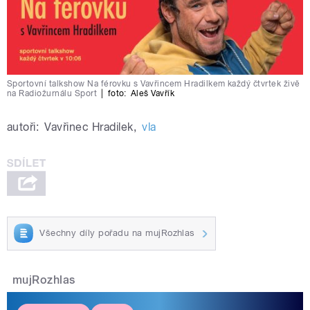
Sportovní talkshow Na férovku s Vavřincem Hradilkem každý čtvrtek živě
na Radiožurnálu Sport
|
foto:
Aleš Vavřík
autoři:
Vavřinec Hradilek
,
vla
Všechny díly pořadu na mujRozhlas
mujRozhlas