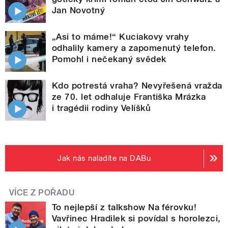
Jan Novotný
„Asi to máme!“ Kuciakovy vrahy
odhalily kamery a zapomenutý telefon.
Pomohl i nečekaný svědek
Kdo potrestá vraha? Nevyřešená vražda
ze 70. let odhaluje Františka Mrázka
i tragédii rodiny Velíšků
Jak nás naladíte na DABu
VÍCE Z POŘADU
To nejlepší z talkshow Na férovku!
Vavřinec Hradilek si povídal s horolezci,