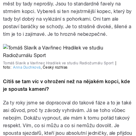
měst by tady neprošly. Jsou to standardně favely na
strmém kopci. Vybereš si ten nejstrmější kopec, který by
tady byl dobrý na vylézání s pohorkami. Oni tam ale
postaví baráčky se schody. Je to strašně divoké, šílené a
tím je to i zajímavé. Je to hrozně nebezpečné.
Tomáš Slavík a Vavřinec Hradilek ve studiu Radiožurnálu Sport
|
foto:
Anna Duchková
,
Český rozhlas
Cítíš se tam víc v ohrožení než na nějakém kopci, kde
je spousta kamení?
Za ty roky jsme se dopracoval do takové fáze a to je také
asi důvod, proč ty závody vyhrávám. Já se toho vůbec
nebojím. Dokážu vypnout, ale mám k tomu pořád takový
respekt. Vím, co si můžu a co si nemůžu dovolit. Je
spousta sjezdařů, kteří jsou absolutní jedničky, ale přijdou