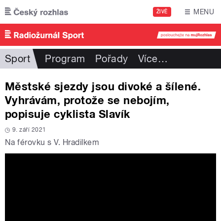
Přejít k hlavnímu obsahu
MENU
ŽIVĚ
Sport
Program
Pořady
Více
…
Městské sjezdy jsou divoké a šílené.
Vyhrávám, protože se nebojím,
popisuje cyklista Slavík
9. září 2021
Na férovku s V. Hradilkem