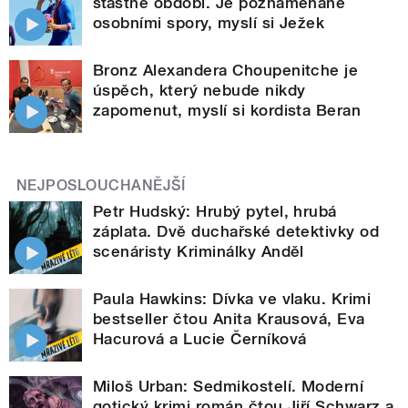
šťastné období. Je poznamenané
osobními spory, myslí si Ježek
Bronz Alexandera Choupenitche je
úspěch, který nebude nikdy
zapomenut, myslí si kordista Beran
NEJPOSLOUCHANĚJŠÍ
Petr Hudský: Hrubý pytel, hrubá
záplata. Dvě duchařské detektivky od
scenáristy Kriminálky Anděl
Paula Hawkins: Dívka ve vlaku. Krimi
bestseller čtou Anita Krausová, Eva
Hacurová a Lucie Černíková
Miloš Urban: Sedmikostelí. Moderní
gotický krimi román čtou Jiří Schwarz a