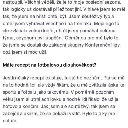
nastoupil. Všichni věděli, že je to moje poslední sezona,
tak logicky už dostávali příležitost jiní. V hlavě jsem to měl
tak, že jsem na hřišti chtěl být. Jsem soutěživý typ a
chtěl jsem vyhrávat všechno i na tréninku. Moje ego to
ale zvládalo velmi dobře, chtěl jsem pomáhat celému
týmu, abychom byli úspěšní. Odměnou pro mě bylo to,
že jsme se dostali do základní skupiny Konferenční ligy,
což jsem si moc užil.
Máte recept na fotbalovou dlouhověkost?
Jestli nějaký recept existuje, tak já ho neznám. Ptá se mě
na to hodně lidí, ale vždy říkám, že u mě zvítězila láska ke
sportu a fotbalu jako takovému. V poměrně pozdním
věku jsem si utrhl achilovku a hodně lidí říkalo, že už je
hotovo a končím. Jak jsem ale soutěživý, tak jsem se
zabejčil a ukázal, že se dokážu vrátit. Bylo to díky mé
nátuře.