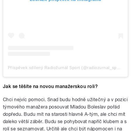
Příspěvek sdílený Radiožurnál Sport (@radiozurnal_sport)
Jak se těšíte na novou manažerskou roli?
Chci nejvíc pomoci. Snad budu hodně užitečný a v pozici
týmového manažera posouvat Mladou Boleslav pořád
dopředu. Budu mít na starosti hlavně A-tým, ale chci mít
daleko větší záběr. Budu se pohybovat napříč klubem a s
rolí se seznamovat. Určitě ale chci být nápomocen i na