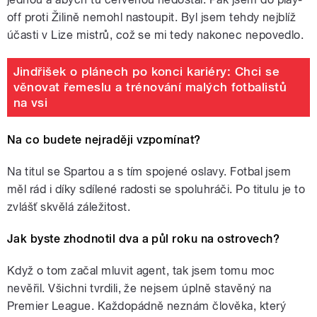
off proti Žilině nemohl nastoupit. Byl jsem tehdy nejblíž
účasti v Lize mistrů, což se mi tedy nakonec nepovedlo.
Jindřišek o plánech po konci kariéry: Chci se
věnovat řemeslu a trénování malých fotbalistů
na vsi
Na co budete nejraději vzpomínat?
Na titul se Spartou a s tím spojené oslavy. Fotbal jsem
měl rád i díky sdílené radosti se spoluhráči. Po titulu je to
zvlášť skvělá záležitost.
Jak byste zhodnotil dva a půl roku na ostrovech?
Když o tom začal mluvit agent, tak jsem tomu moc
nevěřil. Všichni tvrdili, že nejsem úplně stavěný na
Premier League. Každopádně neznám člověka, který