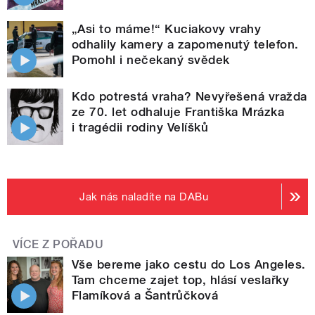
„Asi to máme!“ Kuciakovy vrahy
odhalily kamery a zapomenutý telefon.
Pomohl i nečekaný svědek
Kdo potrestá vraha? Nevyřešená vražda
ze 70. let odhaluje Františka Mrázka
i tragédii rodiny Velíšků
Jak nás naladíte na DABu
VÍCE Z POŘADU
Vše bereme jako cestu do Los Angeles.
Tam chceme zajet top, hlásí veslařky
Flamíková a Šantrůčková