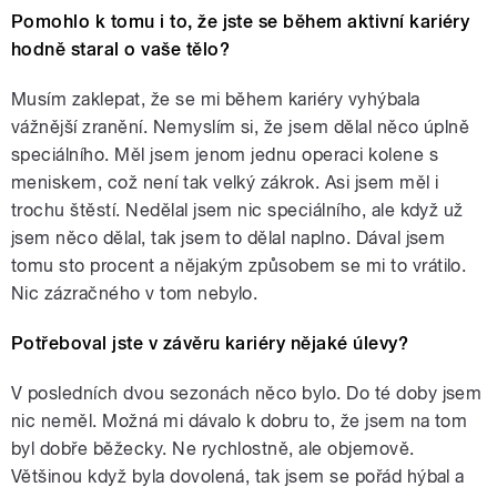
Pomohlo k tomu i to, že jste se během aktivní kariéry
hodně staral o vaše tělo?
Musím zaklepat, že se mi během kariéry vyhýbala
vážnější zranění. Nemyslím si, že jsem dělal něco úplně
speciálního. Měl jsem jenom jednu operaci kolene s
meniskem, což není tak velký zákrok. Asi jsem měl i
trochu štěstí. Nedělal jsem nic speciálního, ale když už
jsem něco dělal, tak jsem to dělal naplno. Dával jsem
tomu sto procent a nějakým způsobem se mi to vrátilo.
Nic zázračného v tom nebylo.
Potřeboval jste v závěru kariéry nějaké úlevy?
V posledních dvou sezonách něco bylo. Do té doby jsem
nic neměl. Možná mi dávalo k dobru to, že jsem na tom
byl dobře běžecky. Ne rychlostně, ale objemově.
Většinou když byla dovolená, tak jsem se pořád hýbal a