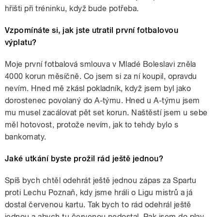
hřišti při tréninku, když bude potřeba.
Vzpomínáte si, jak jste utratil první fotbalovou
výplatu?
Moje první fotbalová smlouva v Mladé Boleslavi zněla
4000 korun měsíčně. Co jsem si za ní koupil, opravdu
nevím. Hned mě zkásl pokladník, když jsem byl jako
dorostenec povolaný do A-týmu. Hned u A-týmu jsem
mu musel zacálovat pět set korun. Naštěstí jsem u sebe
měl hotovost, protože nevím, jak to tehdy bylo s
bankomaty.
Jaké utkání byste prožil rád ještě jednou?
Spíš bych chtěl odehrát ještě jednou zápas za Spartu
proti Lechu Poznaň, kdy jsme hráli o Ligu mistrů a já
dostal červenou kartu. Tak bych to rád odehrál ještě
jednou a abych tu červenou nedostal. Pak jsem do play-