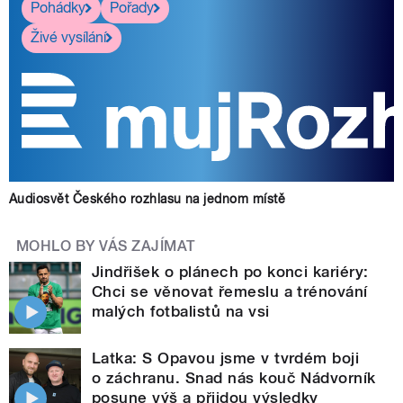
Pohádky
Pořady
Živé vysílání
Audiosvět Českého rozhlasu na jednom místě
MOHLO BY VÁS ZAJÍMAT
Jindřišek o plánech po konci kariéry:
Chci se věnovat řemeslu a trénování
malých fotbalistů na vsi
Latka: S Opavou jsme v tvrdém boji
o záchranu. Snad nás kouč Nádvorník
posune výš a přijdou výsledky