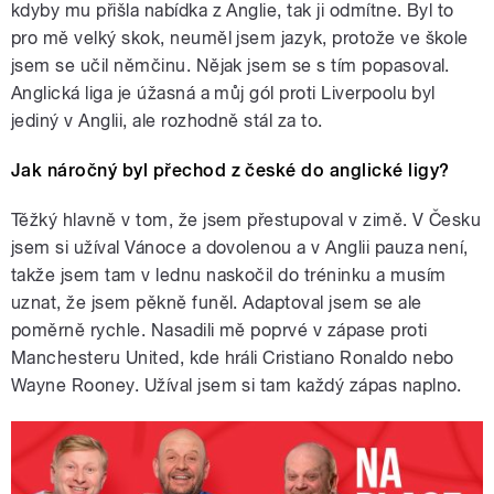
kdyby mu přišla nabídka z Anglie, tak ji odmítne. Byl to
pro mě velký skok, neuměl jsem jazyk, protože ve škole
jsem se učil němčinu. Nějak jsem se s tím popasoval.
Anglická liga je úžasná a můj gól proti Liverpoolu byl
jediný v Anglii, ale rozhodně stál za to.
Jak náročný byl přechod z české do anglické ligy?
Těžký hlavně v tom, že jsem přestupoval v zimě. V Česku
jsem si užíval Vánoce a dovolenou a v Anglii pauza není,
takže jsem tam v lednu naskočil do tréninku a musím
uznat, že jsem pěkně funěl. Adaptoval jsem se ale
poměrně rychle. Nasadili mě poprvé v zápase proti
Manchesteru United, kde hráli Cristiano Ronaldo nebo
Wayne Rooney. Užíval jsem si tam každý zápas naplno.