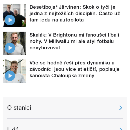
Desetibojař Järvinen: Skok o tyči je
jedna z nejtěžších disciplín. Často už
tam jedu na autopilota
Skalák: V Brightonu mi fanoušci líbali
nohy. V Millwallu mi ale styl fotbalu
nevyhovoval
Vše se hodně řeší přes dynamiku a
závodníci jsou více atletičtí, popisuje
kanoista Chaloupka změny
O stanici
Lidé