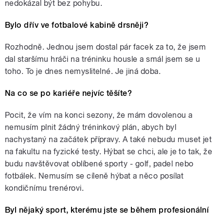
nedokázal být bez pohybu.
Bylo dřív ve fotbalové kabině drsněji?
Rozhodně. Jednou jsem dostal pár facek za to, že jsem
dal staršímu hráči na tréninku housle a smál jsem se u
toho. To je dnes nemyslitelné. Je jiná doba.
Na co se po kariéře nejvíc těšíte?
Pocit, že vím na konci sezony, že mám dovolenou a
nemusím plnit žádný tréninkový plán, abych byl
nachystaný na začátek přípravy. A také nebudu muset jet
na fakultu na fyzické testy. Hýbat se chci, ale je to tak, že
budu navštěvovat oblíbené sporty - golf, padel nebo
fotbálek. Nemusím se cíleně hýbat a něco posílat
kondičnímu trenérovi.
Byl nějaký sport, kterému jste se během profesionální