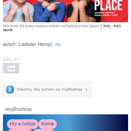
Talkshow Na place každou středu na Radiožurnálu Sport
|
foto:
Aleš
Vavřík
autoři:
Ladislav Hampl
,
rej
Všechny díly pořadu na mujRozhlas
mujRozhlas
Hry a četby
Krimi