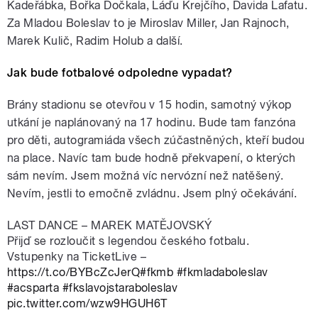
Kadeřábka, Bořka Dočkala, Láďu Krejčího, Davida Lafatu.
Za Mladou Boleslav to je Miroslav Miller, Jan Rajnoch,
Marek Kulič, Radim Holub a další.
Jak bude fotbalové odpoledne vypadat?
Brány stadionu se otevřou v 15 hodin, samotný výkop
utkání je naplánovaný na 17 hodinu. Bude tam fanzóna
pro děti, autogramiáda všech zúčastněných, kteří budou
na place. Navíc tam bude hodně překvapení, o kterých
sám nevím. Jsem možná víc nervózní než natěšený.
Nevím, jestli to emočně zvládnu. Jsem plný očekávání.
LAST DANCE – MAREK MATĚJOVSKÝ
Přijď se rozloučit s legendou českého fotbalu.
Vstupenky na TicketLive –
https://t.co/BYBcZcJerQ
#fkmb
#fkmladaboleslav
#acsparta
#fkslavojstaraboleslav
pic.twitter.com/wzw9HGUH6T