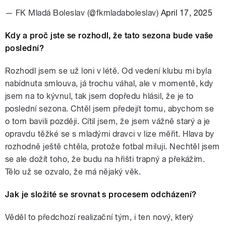
— FK Mladá Boleslav (@fkmladaboleslav)
April 17, 2025
Kdy a proč jste se rozhodl, že tato sezona bude vaše
poslední?
Rozhodl jsem se už loni v létě. Od vedení klubu mi byla
nabídnuta smlouva, já trochu váhal, ale v momentě, kdy
jsem na to kývnul, tak jsem dopředu hlásil, že je to
poslední sezona. Chtěl jsem předejít tomu, abychom se
o tom bavili později. Cítil jsem, že jsem vážně starý a je
opravdu těžké se s mladými dravci v lize měřit. Hlava by
rozhodně ještě chtěla, protože fotbal miluji. Nechtěl jsem
se ale dožít toho, že budu na hřišti trapný a překážím.
Tělo už se ozvalo, že má nějaký věk.
Jak je složité se srovnat s procesem odcházení?
Věděl to předchozí realizační tým, i ten nový, který