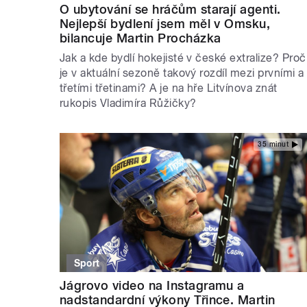
O ubytování se hráčům starají agenti.
Nejlepší bydlení jsem měl v Omsku,
bilancuje Martin Procházka
Jak a kde bydlí hokejisté v české extralize? Proč
je v aktuální sezoně takový rozdíl mezi prvními a
třetími třetinami? A je na hře Litvínova znát
rukopis Vladimíra Růžičky?
35 minut
Sport
Jágrovo video na Instagramu a
nadstandardní výkony Třince. Martin