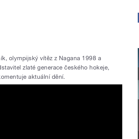
ník, olympijský vítěz z Nagana 1998 a
dstavitel zlaté generace českého hokeje,
komentuje aktuální dění.
 ve finále proti Kanadě,“ vzpomíná
ázka