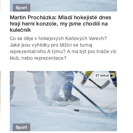
Sport
Martin Procházka: Mladí hokejisté dnes
hrají herní konzole, my jsme chodili na
kulečník
Co se děje v hokejových Karlových Varech?
Jaké jsou vyhlídky pro blížící se turnaj
reprezentačního A týmu? A má být pro hráče víc
klub, nebo reprezentace?
37 minut
Sport