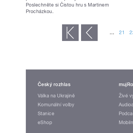
Poslechněte si Čistou hru s Martinem
Procházkou.
STRÁNKY
…
21
2
« první
‹ předchozí
Český rozhlas
mujRo
Válka na Ukrajině
Živé v
Komunální volby
Audioa
Stanice
Podca
eShop
Mobiln