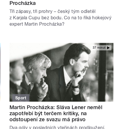
Procházka
Tři zápasy, tři prohry – český tým odletěl
z Karjala Cupu bez bodu. Co na to říká hokejový
expert Martin Procházka?
37 minut
Sport
Martin Procházka: Sláva Lener neměl
zapotřebí být terčem kritiky, na
odstoupení ze svazu má právo
Dva góly v posledních vteřinách prodloužení,