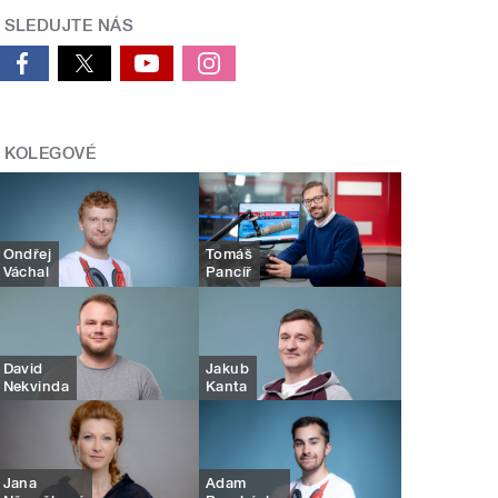
SLEDUJTE NÁS
KOLEGOVÉ
Ondřej
Tomáš
Váchal
Pancíř
David
Jakub
Nekvinda
Kanta
Jana
Adam