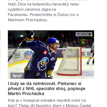
hráči Zlína na koberečku fanoušků nebo
vyjádření Jaromíra Jágra na
Facebooku. Poslechněte si Čistou hru s
Martinem Procházkou.
33 minut
Sport
I buly se dá natrénovat. Plekanec si
přivezl z NHL speciální stroj, popisuje
Martin Procházka
Kdo je v hokejové extralize největší mistr na
buly? Třeba Jiří Novotný, který v Motoru České