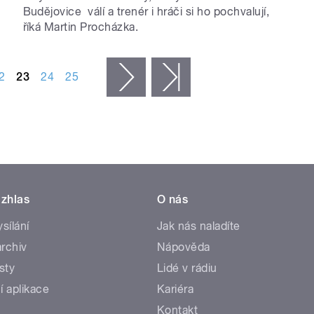
Budějovice válí a trenér i hráči si ho pochvalují,
říká Martin Procházka.
2
23
24
25
následující ›
poslední »
zhlas
O nás
ysílání
Jak nás naladíte
rchiv
Nápověda
sty
Lidé v rádiu
í aplikace
Kariéra
Kontakt