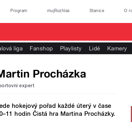
Program
mujRozhlas
Stanice
O r
lová liga
Fanshop
Playlisty
Lidé
Kamery
Martin Procházka
portovní expert
ede hokejový pořad každé úterý v čase
0–11 hodin Čistá hra Martina Procházky.