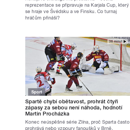
reprezentace se připravuje na Karjala Cup, který
se hraje ve Švédsku a ve Finsku. Co turnaj
hráčům přináší?
36 minut
Sport
Spartě chybí obětavost, prohrát čtyři
zápasy za sebou není náhoda, hodnotí
Martin Procházka
Konec neúspěšné série Zlína, proč Sparta často
prohrává nebo vzpoury fanoušků v Brně.