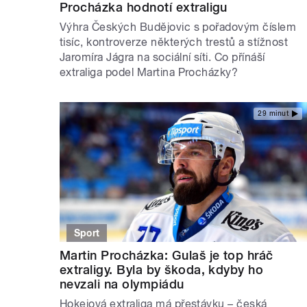
Procházka hodnotí extraligu
Výhra Českých Budějovic s pořadovým číslem
tisíc, kontroverze některých trestů a stížnost
Jaromíra Jágra na sociální síti. Co přínáší
extraliga podel Martina Procházky?
29 minut
Sport
Martin Procházka: Gulaš je top hráč
extraligy. Byla by škoda, kdyby ho
nevzali na olympiádu
Hokejová extraliga má přestávku – česká