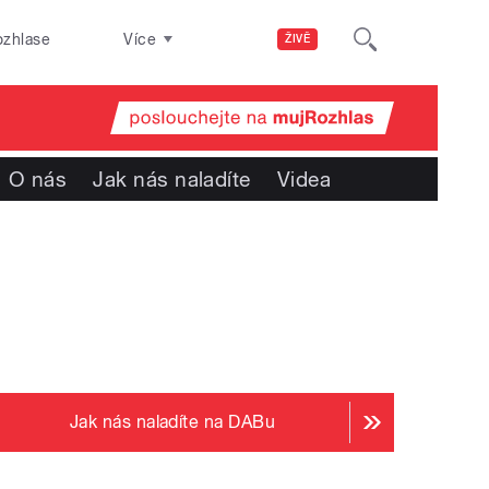
ozhlase
Více
ŽIVĚ
O nás
Jak nás naladíte
Videa
Jak nás naladíte na DABu