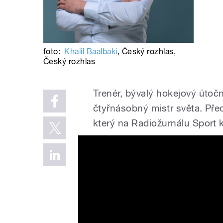
foto:
Khalil Baalbaki
,
Český rozhlas
,
Český rozhlas
Trenér, bývalý hokejový útoč
čtyřnásobný mistr světa. Pře
který na Radiožurnálu Sport 
Oblíbený gól? „V roce 1996
náš nový moderátor Proch