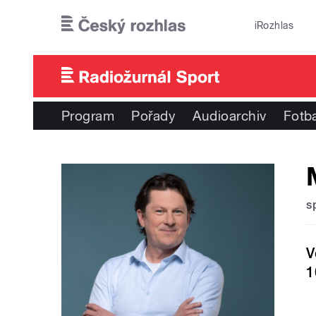
Přejít k hlavnímu obsahu
iRozhlas
Program
Pořady
Audioarchiv
Fotba
s
V
1