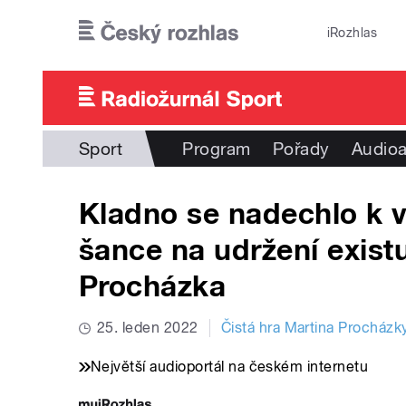
Přejít k hlavnímu obsahu
iRozhlas
Sport
Program
Pořady
Audioa
Kladno se nadechlo k
šance na udržení existu
Procházka
25. leden 2022
Čistá hra Martina Procházk
Největší audioportál na českém internetu