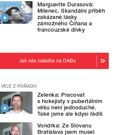
Marguerite Durasová:
Milenec. Skandální příběh
zakázané lásky
zámožného Číňana a
francouzské dívky
Jak nás naladíte na DABu
VÍCE Z POŘADU
Zelenka: Pracovat
s hokejisty v pubertálním
věku není jednoduché.
Také jsme ale kdysi řádili
Vondrka: Ze Slovanu
Bratislava jsem musel