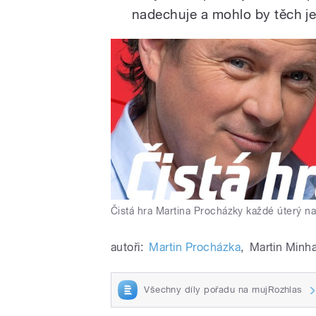
nadechuje a mohlo by těch j
Čistá hra Martina Procházky každé úterý n
autoři:
Martin Procházka
,
Martin Minh
Všechny díly pořadu na mujRozhlas