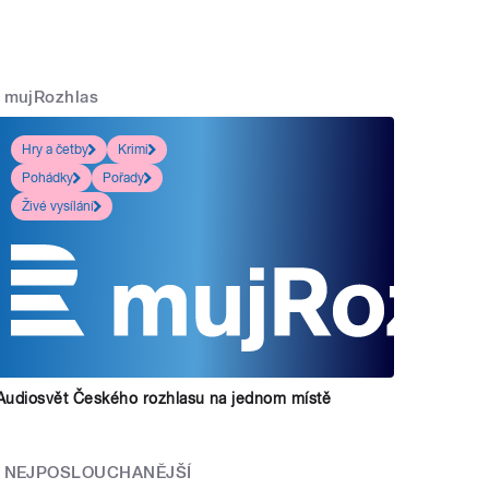
mujRozhlas
Hry a četby
Krimi
Pohádky
Pořady
Živé vysílání
Audiosvět Českého rozhlasu na jednom místě
NEJPOSLOUCHANĚJŠÍ