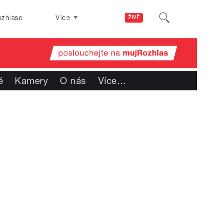
ozhlase
Více
ŽIVĚ
é
Kamery
O nás
Více
…