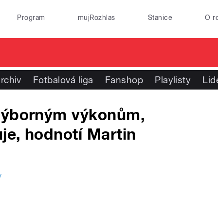
Program
mujRozhlas
Stanice
O r
rchiv
Fotbalová liga
Fanshop
Playlisty
Lid
 výborným výkonům,
je, hodnotí Martin
y