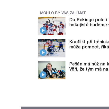
MOHLO BY VÁS ZAJÍMAT
Do Pekingu poletí 
hokejistů budeme 
Konflikt při trénin
může pomoct, říká
Pešán má nůž na kr
Věří, že tým má na