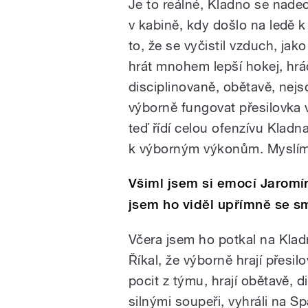
Je to reálné, Kladno se nade
v kabině, kdy došlo na ledě 
to, že se vyčistil vzduch, j
hrát mnohem lepší hokej, hráč
disciplinovaně, obětavě, nejs
výborně fungovat přesilovka
teď řídí celou ofenzívu Klad
k výborným výkonům. Myslím s
Všiml jsem si emocí Jaromí
jsem ho viděl upřímně se sm
Včera jsem ho potkal na Klad
Říkal, že výborně hrají přesi
pocit z týmu, hrají obětavě, 
silnými soupeři, vyhráli na S