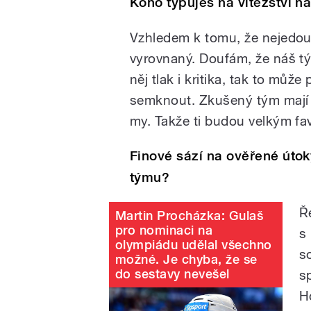
Koho typuješ na vítězství n
Vzhledem k tomu, že nejedou 
vyrovnaný. Doufám, že náš tý
něj tlak i kritika, tak to mů
semknout. Zkušený tým mají F
my. Takže ti budou velkým fa
Finové sází na ověřené úto
týmu?
Ř
Martin Procházka: Gulaš
pro nominaci na
s
olympiádu udělal všechno
s
možné. Je chyba, že se
do sestavy nevešel
sp
H