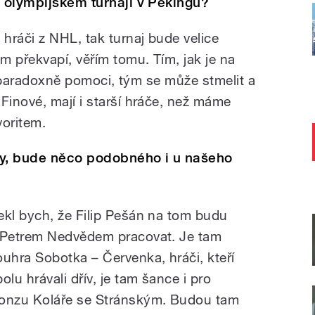
a olympijském turnaji v Pekingu?
hráči z NHL, tak turnaj bude velice
m překvapí, věřím tomu. Tím, jak je na
že paradoxně pomoci, tým se může stmelit a
inové, mají i starší hráče, než máme
voritem.
ky, bude něco podobného i u našeho
ekl bych, že Filip Pešán na tom budu
 Petrem Nedvědem pracovat. Je tam
ouhra Sobotka – Červenka, hráči, kteří
olu hrávali dřív, je tam šance i pro
onzu Koláře se Stránským. Budou tam