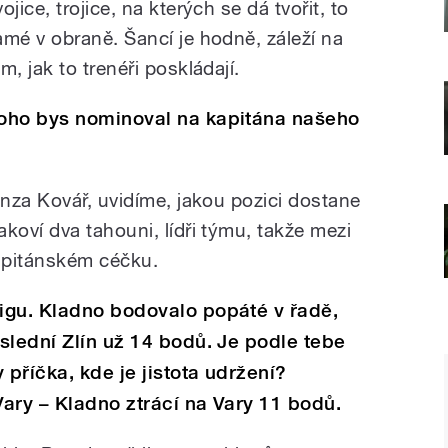
ojice, trojice, na kterých se dá tvořit, to
amé v obraně. Šancí je hodně, záleží na
m, jak to trenéři poskládají.
oho bys nominoval na kapitána našeho
nza Kovář, uvidíme, jakou pozici dostane
oví dva tahouni, lídři týmu, takže mezi
apitánském céčku.
igu. Kladno bodovalo popáté v řadě,
slední Zlín už 14 bodů. Je podle tebe
 příčka, kde je jistota udržení?
Vary – Kladno ztrácí na Vary 11 bodů.