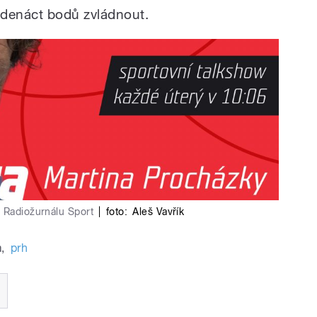
edenáct bodů zvládnout.
a Radiožurnálu Sport
|
foto:
Aleš Vavřík
a
,
prh