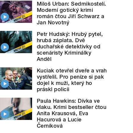
Miloš Urban: Sedmikostelí.
Moderní gotický krimi
román čtou Jiří Schwarz a
Jan Novotný
Petr Hudský: Hrubý pytel,
hrubá záplata. Dvě
duchařské detektivky od
scenáristy Kriminálky
Anděl
Kuciak otevřel dveře a vrah
vystřelil. Pro peníze si pak
dojel k muži, který ho
práskl policii
Paula Hawkins: Dívka ve
vlaku. Krimi bestseller čtou
Anita Krausová, Eva
Hacurová a Lucie
Černíková