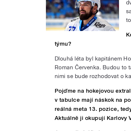
dv
s
to
K
týmu?
Dlouhá léta byl kapitánem Ho
Roman Červenka. Budou to tak
nimi se bude rozhodovat o k
Pojďme na hokejovou extral
v tabulce mají náskok na po
reálná meta 13. pozice, tedy
Aktuálně ji okupují Karlovy 