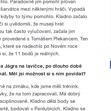
chlo. Paradoxně jim pomohl průvan
k šarvátce mezi některými hráči. Vypadá
ako kdyby to týmu pomohlo. Kladno začalo
i si uvědomili, že musejí hrát
ou tak často vylučovaní, začala jim
 v provedené s Tomášem Plekancem. Ten
na, které se nadechlo po Novém roce
i, že 11 bodů je reálných.
ra Jágra na lavičce, po dlouho době
át. Měl jsi možnost si s ním povídat?
ně na zimáku, kde jsme měli trénink.
lovky, že na tom zapracovali. Má dobrý
disciplinovaně. Kladno dělá body se
partě, bodovali v Pardubicích. Kladno se