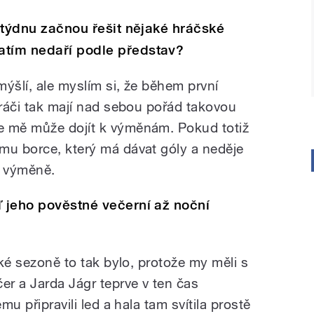
m týdnu začnou řešit nějaké hráčské
atím nedaří podle představ?
ýšlí, ale myslím si, že během první
hráči tak mají nad sebou pořád takovou
e mě může dojít k výměnám. Pokud totiž
mu borce, který má dávat góly a neděje
o výměně.
ď jeho pověstné večerní až noční
ské sezoně to tak bylo, protože my měli s
er a Jarda Jágr teprve v ten čas
mu připravili led a hala tam svítila prostě