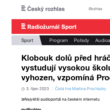
Přejít k hlavnímu obsahu
iRozhlas
Sport
Program
Pořady
Audioa
Klobouk dolů před hráči,
vystudují vysokou školu
vyhozen, vzpomíná Pr
3. říjen 2023
Čistá hra Martina Procházky
Největší audioportál na českém internetu