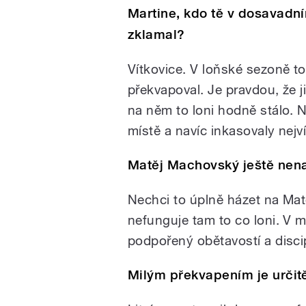
Martine, kdo tě v dosavadn
zklamal?
Vítkovice. V loňské sezoně t
překvapoval. Je pravdou, že 
na něm to loni hodně stálo. 
místě a navíc inkasovaly nejví
Matěj Machovský ještě nena
Nechci to úplně házet na Ma
nefunguje tam to co loni. V 
podpořený obětavostí a discip
Milým překvapením je určitě