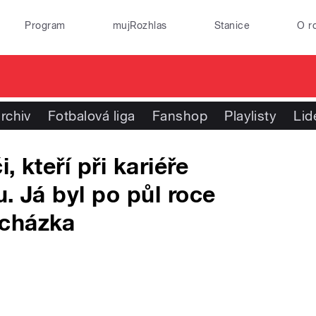
Program
mujRozhlas
Stanice
O r
rchiv
Fotbalová liga
Fanshop
Playlisty
Lid
 kteří při kariéře
. Já byl po půl roce
ocházka