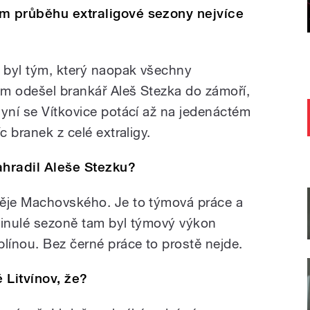
ím průběhu extraligové sezony nejvíce
o byl tým, který naopak všechny
jim odešel brankář Aleš Stezka do zámoří,
Nyní se Vítkovice potácí až na jedenáctém
c branek z celé extraligy.
hradil Aleše Stezku?
těje Machovského. Je to týmová práce a
minulé sezoně tam byl týmový výkon
línou. Bez černé práce to prostě nejde.
 Litvínov, že?