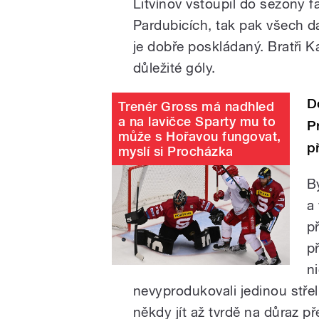
Litvínov vstoupil do sezony f
Pardubicích, tak pak všech d
je dobře poskládaný. Bratři K
důležité góly.
D
Trenér Gross má nadhled
a na lavičce Sparty mu to
P
může s Hořavou fungovat,
p
myslí si Procházka
B
a
p
p
n
nevyprodukovali jedinou střelu
někdy jít až tvrdě na důraz p