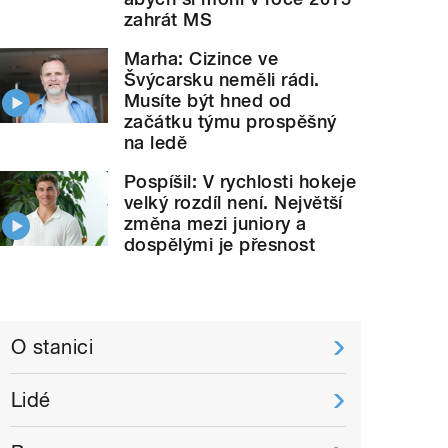
zahrát MS
Marha: Cizince ve
Švýcarsku neměli rádi.
Musíte být hned od
začátku týmu prospěšný
na ledě
Pospíšil: V rychlosti hokeje
velký rozdíl není. Největší
změna mezi juniory a
dospělými je přesnost
O stanici
Lidé