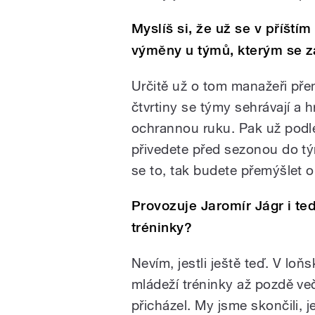
Myslíš si, že už se v příští
výměny u týmů, kterým se z
Určitě už o tom manažeři přem
čtvrtiny se týmy sehrávají a 
ochrannou ruku. Pak už podl
přivedete před sezonou do tý
se to, tak budete přemýšlet 
Provozuje Jaromír Jágr i te
tréninky?
Nevím, jestli ještě teď. V loň
mládeží tréninky až pozdě več
přicházel. My jsme skončili, je