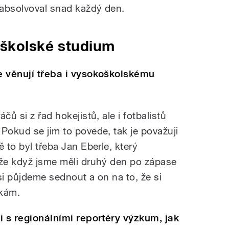
y absolvoval snad každý den.
oškolské studium
se věnují třeba i vysokoškolskému
čů si z řad hokejistů, ale i fotbalistů
Pokud se jim to povede, tak je považuji
 to byl třeba Jan Eberle, který
 že když jsme měli druhý den po zápase
 si půjdeme sednout a on na to, že si
žkám.
ci s regionálními reportéry výzkum, jak