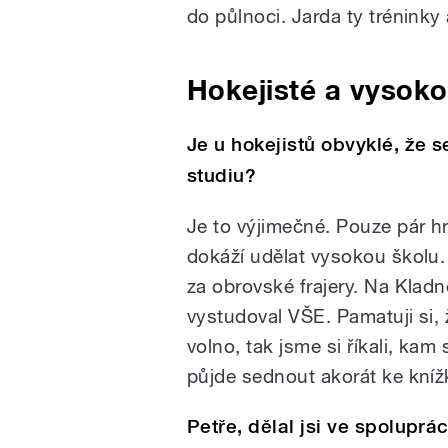
do půlnoci. Jarda ty trénink
Hokejisté a vysok
Je u hokejistů obvyklé, že 
studiu?
Je to výjimečné. Pouze pár hrá
dokáží udělat vysokou školu. 
za obrovské frajery. Na Kladně
vystudoval VŠE. Pamatuji si,
volno, tak jsme si říkali, kam
půjde sednout akorát ke kní
Petře, dělal jsi ve spoluprá