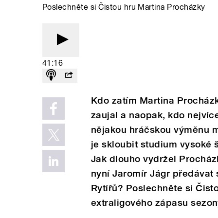
Poslechněte si Čistou hru Martina Procházky
41:16
Kdo zatím Martina Procházk
zaujal a naopak, kdo nejvíc
nějakou hráčskou výměnu me
je skloubit studium vysoké š
Jak dlouho vydržel Prochá
nyní Jaromír Jágr předáva
Rytířů? Poslechněte si Čist
extraligového zápasu sezon