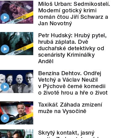
Miloš Urban: Sedmikostelí.
Moderní gotický krimi
román čtou Jiří Schwarz a
Jan Novotný
Petr Hudský: Hrubý pytel,
hrubá záplata. Dvě
duchařské detektivky od
scenáristy Kriminálky
Anděl
Benzína Dehtov. Ondřej
Vetchý a Václav Neužil
v Pýchově černé komedii
o životě hrou a hře o život
Taxikář. Záhada zmizení
muže na Vysočině
Skrytý kontakt, jasný