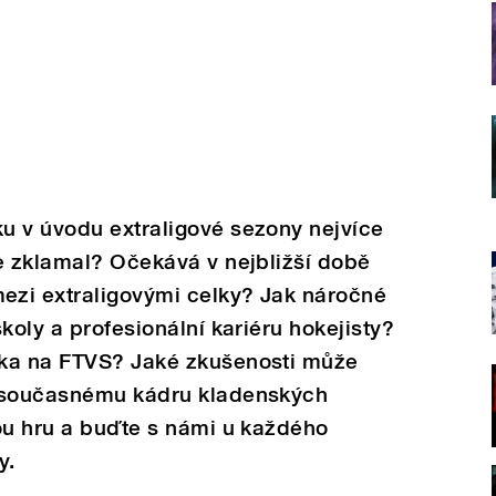
u v úvodu extraligové sezony nejvíce
e zklamal? Očekává v nejbližší době
zi extraligovými celky? Jak náročné
koly a profesionální kariéru hokejisty?
zka na FTVS? Jaké zkušenosti může
t současnému kádru kladenských
ou hru a buďte s námi u každého
y.