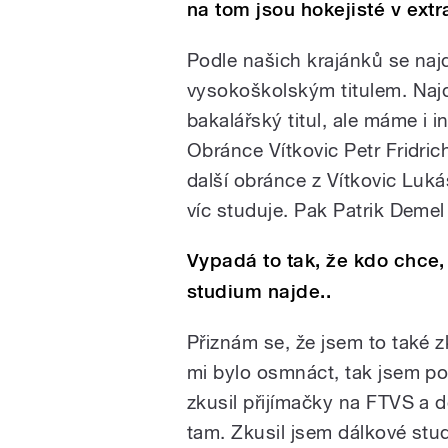
na tom jsou hokejisté v extr
Podle našich krajánků se naj
vysokoškolským titulem. Najdo
bakalářský titul, ale máme i 
Obránce Vítkovic Petr Fridric
další obránce z Vítkovic Luká
víc studuje. Pak Patrik Demel
Vypadá to tak, že kdo chce, 
studium najde..
Přiznám se, že jsem to také z
mi bylo osmnáct, tak jsem po
zkusil přijímačky na FTVS a d
tam. Zkusil jsem dálkové stu