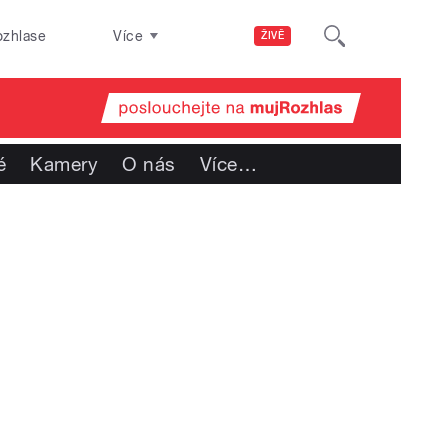
ozhlase
Více
ŽIVĚ
é
Kamery
O nás
Více
…