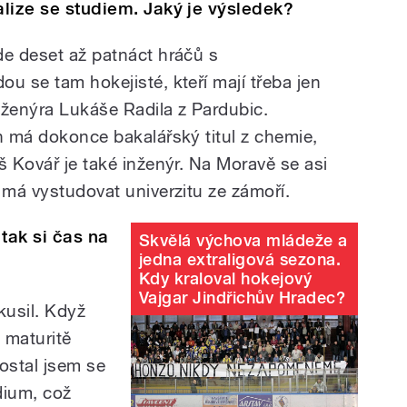
alize se studiem. Jaký je výsledek?
de deset až patnáct hráčů s
u se tam hokejisté, kteří mají třeba jen
inženýra Lukáše Radila z Pardubic.
h má dokonce bakalářský titul z chemie,
š Kovář je také inženýr. Na Moravě se asi
 má vystudovat univerzitu ze zámoří.
tak si čas na
Skvělá výchova mládeže a
jedna extraligová sezona.
Kdy kraloval hokejový
Vajgar Jindřichův Hradec?
kusil. Když
 maturitě
ostal jsem se
dium, což