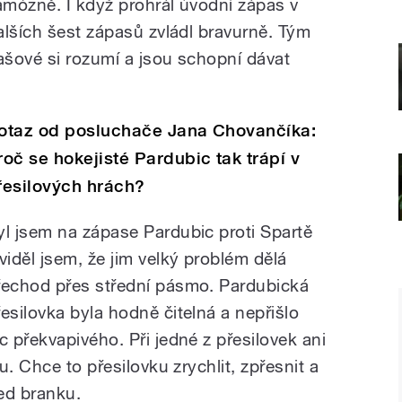
amózně. I když prohrál úvodní zápas v
alších šest zápasů zvládl bravurně. Tým
ašové si rozumí a jsou schopní dávat
otaz od posluchače Jana Chovančíka:
roč se hokejisté Pardubic tak trápí v
řesilových hrách?
yl jsem na zápase Pardubic proti Spartě
 viděl jsem, že jim velký problém dělá
řechod přes střední pásmo. Pardubická
řesilovka byla hodně čitelná a nepřišlo
ic překvapivého. Při jedné z přesilovek ani
. Chce to přesilovku zrychlit, zpřesnit a
řed branku.