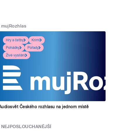
mujRozhlas
Hry a četby
Krimi
Pohádky
Pořady
Živé vysílání
Audiosvět Českého rozhlasu na jednom místě
NEJPOSLOUCHANĚJŠÍ