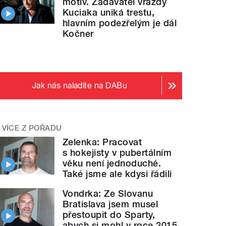
motiv. Zadavatel vraždy
Kuciaka uniká trestu,
hlavním podezřelým je dál
Kočner
Jak nás naladíte na DABu
VÍCE Z POŘADU
Zelenka: Pracovat
s hokejisty v pubertálním
věku není jednoduché.
Také jsme ale kdysi řádili
Vondrka: Ze Slovanu
Bratislava jsem musel
přestoupit do Sparty,
abych si mohl v roce 2015