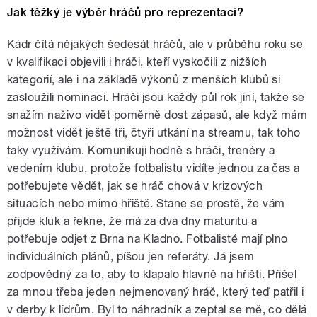
Jak těžký je výběr hráčů pro reprezentaci?
Kádr čítá nějakých šedesát hráčů, ale v průběhu roku se
v kvalifikaci objevili i hráči, kteří vyskočili z nižších
kategorií, ale i na základě výkonů z menších klubů si
zasloužili nominaci. Hráči jsou každý půl rok jiní, takže se
snažím naživo vidět poměrně dost zápasů, ale když mám
možnost vidět ještě tři, čtyři utkání na streamu, tak toho
taky využívám. Komunikuji hodně s hráči, trenéry a
vedením klubu, protože fotbalistu vidíte jednou za čas a
potřebujete vědět, jak se hráč chová v krizových
situacích nebo mimo hřiště. Stane se prostě, že vám
přijde kluk a řekne, že má za dva dny maturitu a
potřebuje odjet z Brna na Kladno. Fotbalisté mají plno
individuálních plánů, píšou jen referáty. Já jsem
zodpovědný za to, aby to klapalo hlavně na hřišti. Přišel
za mnou třeba jeden nejmenovaný hráč, který teď patřil i
v derby k lídrům. Byl to náhradník a zeptal se mě, co dělá