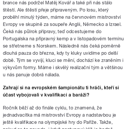
brance nás podržel Matěj Kovář a také při nás stálo
štěstí. Ale štěstí přeje připraveným. Po losu, který
proběhl minulý týden, máme na červnovém mistrovství
Evropy ve skupině za soupeře Anglii, Německo a Izrael.
Čeká nás půlrok přípravy, teď odcestujeme do
Portugalska na přípravný kemp a v listopadovém termínu
se střetneme s Norskem. Následně nás čeká poměrně
dlouhá pauza do března, kdy ty kluky uvidíme po delší
době. Tým se vyvíjí, kluci se mění, dochází ke zraněním i
výkyvům formy. Máme i skvělý realizační tým a většinou
u nás panuje dobrá nálada.
Zahrají si na evropském šampionátu ti hráči, kteří si
účast vybojovali v kvalifikaci a baráži?
Ročník běží až do finále cyklu, to znamená, že
jednadvacítka má mistrovství Evropy a nadstavbou je
ještě kvalifikace na olympijské hry do Paříže. Takže,