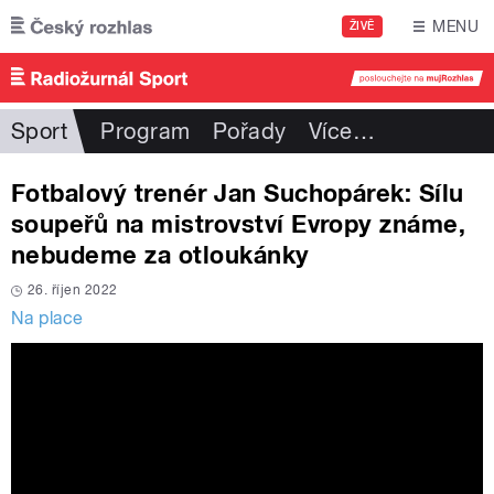
Přejít k hlavnímu obsahu
MENU
ŽIVĚ
Sport
Program
Pořady
Více
…
Fotbalový trenér Jan Suchopárek: Sílu
soupeřů na mistrovství Evropy známe,
nebudeme za otloukánky
26. říjen 2022
Na place