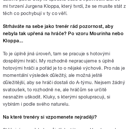
mi tvrzení Jurgena Kloppa, který tvrdí, že se musíte stát z
těch co pochybují v ty co věří.
Strháváte na sebe jako trenér rád pozornost, aby
nebyla tak upřená na hráče? Po vzoru Mourinha nebo
Kloppa...
To je úplně jiná úroveň, tam se pracuje s hotovými
dospělými hráči. My rozhodně nepracujeme s úplně
hotovými hráči a pořád je to o nějaké výchově. Pro nás je
momentální výsledek důležitý, ale možná ještě
důležitější, aby se hráči dostali do A-týmu. Nejsem žádný
svatoušek, to rozhodně ne, ale hráčům se určitě
nesnažím uškodit. Kluky, s kterými spolupracuji, si
vybírám i podle svého naturelu.
Na které trenéry si vzpomenete nejraději?