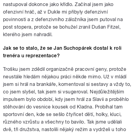
nastupoval dokonce jako křídlo. Začínal jsem jako
ofenzivní hráč, až v Dukle mi přibyly defenzivní
povinnosti a z defenzivního záložníka jsem putoval na
post stopera, protože se bohužel zranil Dušan Fitzel,
kterého jsem nahradil.
Jak se to stalo, že se Jan Suchopárek dostal k roli
trenéra u reprezentace?
Trošku jsem zdědil organizačně pracovní geny, protože
neustále hledám nějakou práci někde mimo. Už v mládí
jsem si hrál na brankáře, komentoval si sestavy a vždy to,
co jsem slyšel, tak jsem si vsugeroval. Nejdůležitějším
impulsem bylo období, kdy jsem hrál za Slavii a proběhlo
stěhování do vesnice kousek od Kladna. Probíhal tam
sportovní den, kde se sešlo čtyřicet dětí, holky, kluci,
různého vzrůstu a všechny to bavilo. Tak jsme udělali
dvě, tři družstva, nastolili nějaký režim a vydrželi u toho