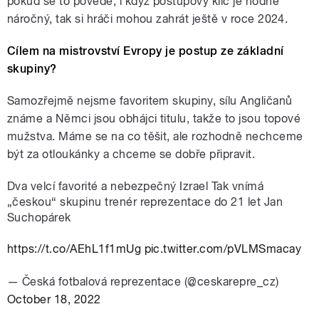
pokud se to povede, i když postupový klíč je hodně
náročný, tak si hráči mohou zahrát ještě v roce 2024.
Cílem na mistrovství Evropy je postup ze základní
skupiny?
Samozřejmě nejsme favoritem skupiny, sílu Angličanů
známe a Němci jsou obhájci titulu, takže to jsou topové
mužstva. Máme se na co těšit, ale rozhodně nechceme
být za otloukánky a chceme se dobře připravit.
Dva velcí favorité a nebezpečný Izrael Tak vnímá
„českou“ skupinu trenér reprezentace do 21 let Jan
Suchopárek
https://t.co/AEhL1f1mUg
pic.twitter.com/pVLMSmacay
— Česká fotbalová reprezentace (@ceskarepre_cz)
October 18, 2022