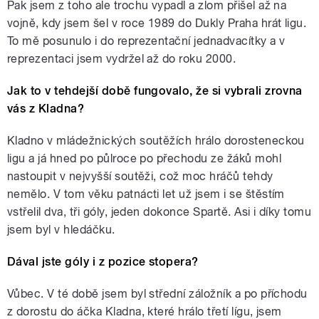
Pak jsem z toho ale trochu vypadl a zlom přišel až na
vojně, kdy jsem šel v roce 1989 do Dukly Praha hrát ligu.
To mě posunulo i do reprezentační jednadvacítky a v
reprezentaci jsem vydržel až do roku 2000.
Jak to v tehdejší době fungovalo, že si vybrali zrovna
vás z Kladna?
Kladno v mládežnických soutěžích hrálo dorosteneckou
ligu a já hned po půlroce po přechodu ze žáků mohl
nastoupit v nejvyšší soutěži, což moc hráčů tehdy
nemělo. V tom věku patnácti let už jsem i se štěstím
vstřelil dva, tři góly, jeden dokonce Spartě. Asi i díky tomu
jsem byl v hledáčku.
Dával jste góly i z pozice stopera?
Vůbec. V té době jsem byl střední záložník a po příchodu
z dorostu do áčka Kladna, které hrálo třetí lígu, jsem