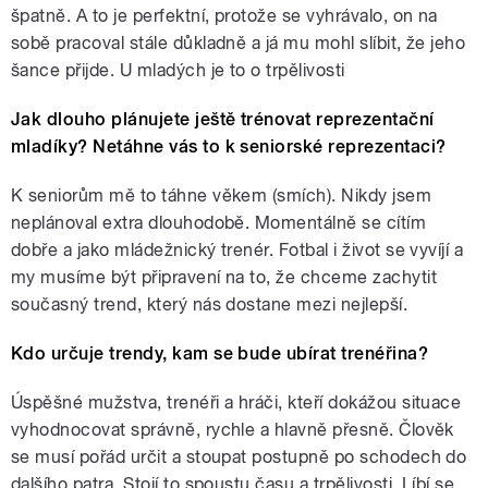
špatně. A to je perfektní, protože se vyhrávalo, on na
sobě pracoval stále důkladně a já mu mohl slíbit, že jeho
šance přijde. U mladých je to o trpělivosti
Jak dlouho plánujete ještě trénovat reprezentační
mladíky? Netáhne vás to k seniorské reprezentaci?
K seniorům mě to táhne věkem (smích). Nikdy jsem
neplánoval extra dlouhodobě. Momentálně se cítím
dobře a jako mládežnický trenér. Fotbal i život se vyvíjí a
my musíme být připravení na to, že chceme zachytit
současný trend, který nás dostane mezi nejlepší.
Kdo určuje trendy, kam se bude ubírat trenéřina?
Úspěšné mužstva, trenéři a hráči, kteří dokážou situace
vyhodnocovat správně, rychle a hlavně přesně. Člověk
se musí pořád určit a stoupat postupně po schodech do
dalšího patra. Stojí to spoustu času a trpělivosti. Líbí se