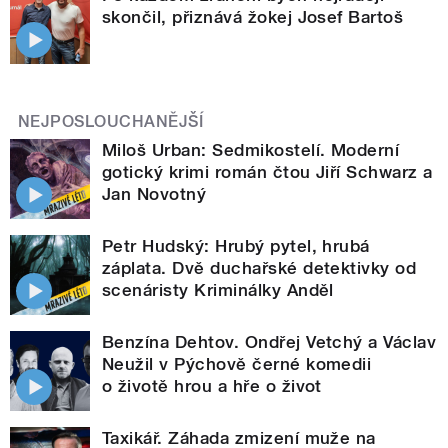
skončil, přiznává žokej Josef Bartoš
NEJPOSLOUCHANĚJŠÍ
Miloš Urban: Sedmikostelí. Moderní
gotický krimi román čtou Jiří Schwarz a
Jan Novotný
Petr Hudský: Hrubý pytel, hrubá
záplata. Dvě duchařské detektivky od
scenáristy Kriminálky Anděl
Benzína Dehtov. Ondřej Vetchý a Václav
Neužil v Pýchově černé komedii
o životě hrou a hře o život
Taxikář. Záhada zmizení muže na