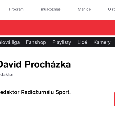
Program
mujRozhlas
Stanice
O r
lová liga
Fanshop
Playlisty
Lidé
Kamery
David Procházka
edaktor
edaktor Radiožurnálu Sport.