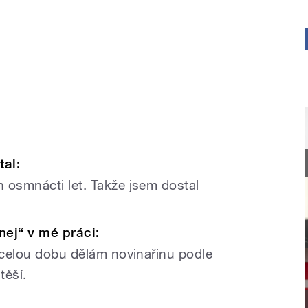
tal:
 osmnácti let. Takže jsem dostal
nej“ v mé práci:
e celou dobu dělám novinařinu podle
těší.