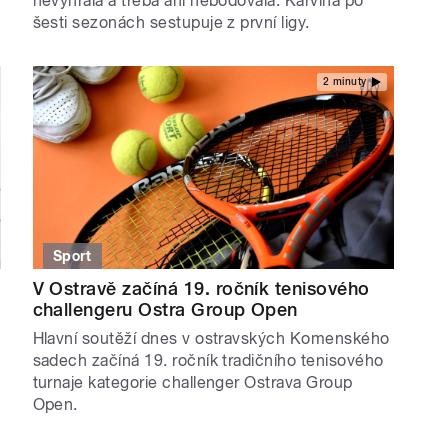
nevyhrála a třeba ani nebodovala. Karviná po
šesti sezonách sestupuje z první ligy.
2 minuty
Sport
V Ostravě začíná 19. ročník tenisového
challengeru Ostra Group Open
Hlavní soutěží dnes v ostravských Komenského
sadech začíná 19. ročník tradičního tenisového
turnaje kategorie challenger Ostrava Group
Open.