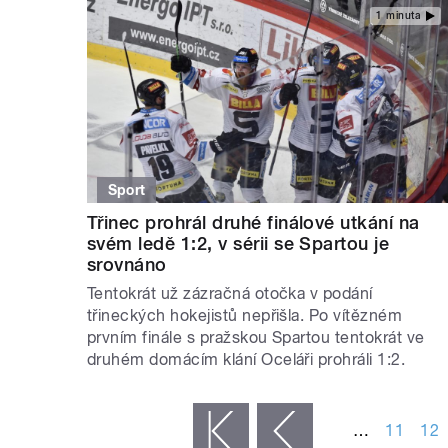
1 minuta
Sport
Třinec prohrál druhé finálové utkání na
svém ledě 1:2, v sérii se Spartou je
srovnáno
Tentokrát už zázračná otočka v podání
třineckých hokejistů nepřišla. Po vítězném
prvním finále s pražskou Spartou tentokrát ve
druhém domácím klání Oceláři prohráli 1:2.
STRÁNKY
…
11
12
« první
‹ předchozí