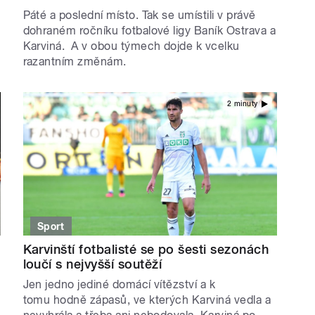
Páté a poslední místo. Tak se umístili v právě
dohraném ročníku fotbalové ligy Baník Ostrava a
Karviná. A v obou týmech dojde k vcelku
razantním změnám.
2 minuty
Sport
Karvinští fotbalisté se po šesti sezonách
loučí s nejvyšší soutěží
Jen jedno jediné domácí vítězství a k
tomu hodně zápasů, ve kterých Karviná vedla a