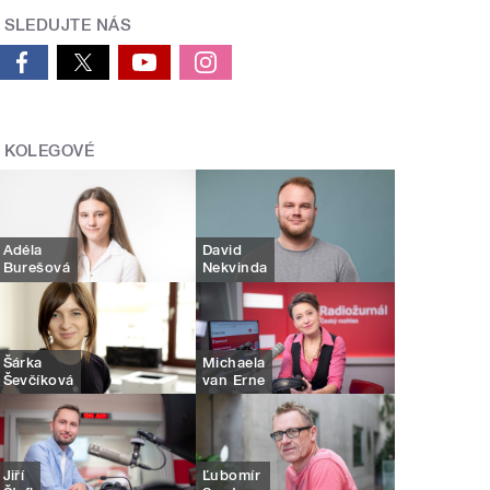
SLEDUJTE NÁS
KOLEGOVÉ
Adéla
David
Burešová
Nekvinda
Šárka
Michaela
Ševčíková
van Erne
Jiří
Ľubomír