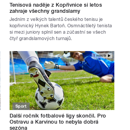
Tenisová naděje z Kopřivnice si letos
zahraje všechny grandslamy
Jedním z velkých talentů českého tenisu je
kopřivnický Hynek Bartoň. Osmnáctiletý tenista
si mezi juniory splnil sen a zúčastní se všech
čtyř grandslamových turnajů.
1 minuta
Sport
Další ročník fotbalové ligy skončil. Pro
Ostravu a Karvinou to nebyla dobrá
sezóna