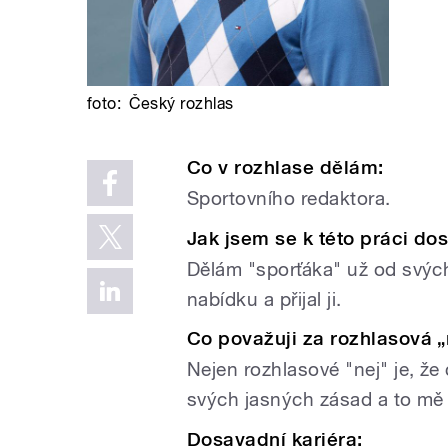
foto:
Český rozhlas
Co v rozhlase dělám:
Sportovního redaktora.
Jak jsem se k této práci dos
Dělám "sporťáka" už od svých
nabídku a přijal ji.
Co považuji za rozhlasová „
Nejen rozhlasové "nej" je, ž
svých jasných zásad a to mě 
Dosavadní kariéra: