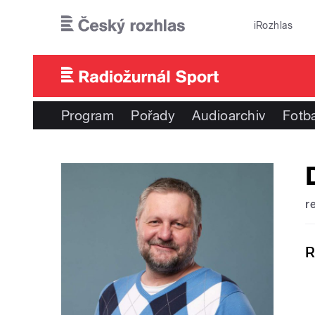
Přejít k hlavnímu obsahu
iRozhlas
Program
Pořady
Audioarchiv
Fotba
r
R