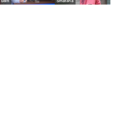
Štefl
Smatana