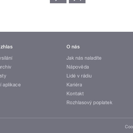
zhlas
O nás
ysílání
Jak nás naladíte
rchiv
Nápověda
sty
Lidé v rádiu
í aplikace
Kariéra
Kontakt
Rozhlasový poplatek
Coo