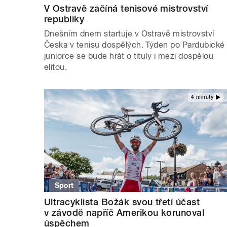
V Ostravě začíná tenisové mistrovství
republiky
Dnešním dnem startuje v Ostravě mistrovství
Česka v tenisu dospělých. Týden po Pardubické
juniorce se bude hrát o tituly i mezi dospělou
elitou.
4 minuty
Sport
Ultracyklista Božák svou třetí účast
v závodě napříč Amerikou korunoval
úspěchem