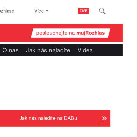
ozhlase
Více
ŽIVĚ
O nás
Jak nás naladíte
Videa
Jak nás naladíte na DABu