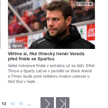
2 minuty
Sport
Věříme si, říká třinecký trenér Varaďa
před finále se Spartou
Velké hokejové finále v extralize už se blíží. Střet
Třince a Sparty začne v pondělí ve Werk Aréně
a Třinec bude proti velkému rivalovi usilovat o
třetí titul v řadě.
13
14
15
…
následující ›
poslední »