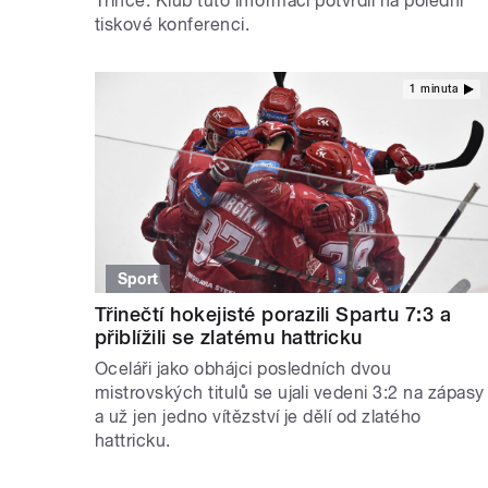
Třince. Klub tuto informaci potvrdil na polední
tiskové konferenci.
1 minuta
Sport
Třinečtí hokejisté porazili Spartu 7:3 a
přiblížili se zlatému hattricku
Oceláři jako obhájci posledních dvou
mistrovských titulů se ujali vedeni 3:2 na zápasy
a už jen jedno vítězství je dělí od zlatého
hattricku.