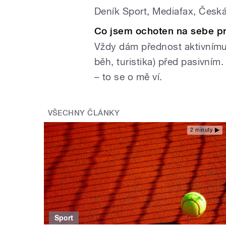
Deník Sport, Mediafax, Česká
Co jsem ochoten na sebe pr
Vždy dám přednost aktivnímu 
běh, turistika) před pasivní
– to se o mě ví.
VŠECHNY ČLÁNKY
2 minuty
Sport