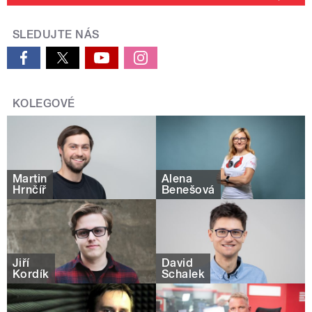
SLEDUJTE NÁS
KOLEGOVÉ
Martin
Alena
Hrnčíř
Benešová
Jiří
David
Kordík
Schalek