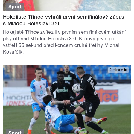
Sport
Hokejisté Třince vyhráli první semifinálový zápas
s Mladou Boleslaví 3:0
Hokejisté Třince zvítězili v prvním semifinálovém utkání
play off nad Mladou Boleslaví 3:0. Klíčový první gól
vstřelil 55 sekund před koncem druhé třetiny Michal
Kovařčík.
2 minuty
Sport