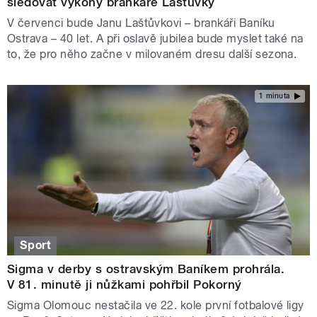
sledovat výkony brankáře Laštůvky
V červenci bude Janu Laštůvkovi – brankáři Baníku
Ostrava – 40 let. A při oslavě jubilea bude myslet také na
to, že pro něho začne v milovaném dresu další sezona.
1 minuta
Sport
Sigma v derby s ostravským Baníkem prohrála.
V 81. minutě ji nůžkami pohřbil Pokorný
Sigma Olomouc nestačila ve 22. kole první fotbalové ligy