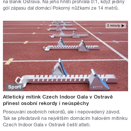
na Baník Ostrava. Na jeho hřišti prohrála 0:1, když jediný
gól zápasu dal domácí Pokorný nůžkami ze 14 metrů.
2 minuty
Sport
Atletický mítink Czech Indoor Gala v Ostravě
přinesl osobní rekordy i neúspěchy
Posouvání osobních rekordů, ale i nepovedený závod.
Tak se představili na největším domácím halovém mítinku
Czech Indoor Gala v Ostravě čeští atleti.