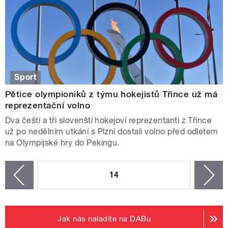
Sport
Pětice olympioniků z týmu hokejistů Třince už má
reprezentační volno
Dva čeští a tři slovenští hokejoví reprezentanti z Třince
už po nedělním utkání s Plzní dostali volno před odletem
na Olympijské hry do Pekingu.
STRÁNKY
14
n
zí
Jak nás naladíte na DABu