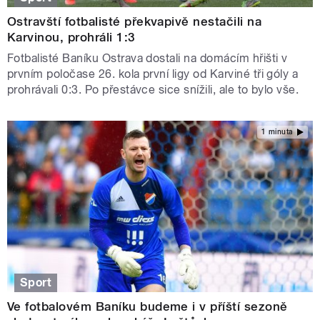
Ostravští fotbalisté překvapivě nestačili na
Karvinou, prohráli 1:3
Fotbalisté Baníku Ostrava dostali na domácím hřišti v
prvním poločase 26. kola první ligy od Karviné tři góly a
prohrávali 0:3. Po přestávce sice snížili, ale to bylo vše.
1 minuta
Sport
Ve fotbalovém Baníku budeme i v příští sezoně