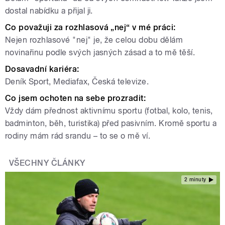
dostal nabídku a přijal ji.
Co považuji za rozhlasová „nej“ v mé práci:
Nejen rozhlasové "nej" je, že celou dobu dělám
novinařinu podle svých jasných zásad a to mě těší.
Dosavadní kariéra:
Deník Sport, Mediafax, Česká televize.
Co jsem ochoten na sebe prozradit:
Vždy dám přednost aktivnímu sportu (fotbal, kolo, tenis,
badminton, běh, turistika) před pasivním. Kromě sportu a
rodiny mám rád srandu – to se o mě ví.
VŠECHNY ČLÁNKY
2 minuty