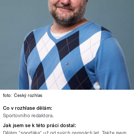
foto:
Český rozhlas
Co v rozhlase dělám:
Sportovního redaktora.
Jak jsem se k této práci dostal:
Dělám "sporťáka" už od svých osmnácti let. Takže jsem