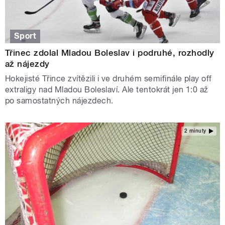
Sport
Třinec zdolal Mladou Boleslav i podruhé, rozhodly
až nájezdy
Hokejisté Třince zvítězili i ve druhém semifinále play off
extraligy nad Mladou Boleslaví. Ale tentokrát jen 1:0 až
po samostatných nájezdech.
2 minuty