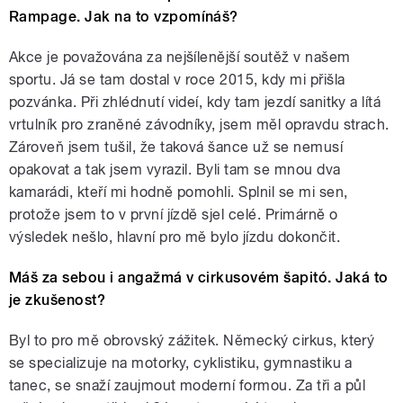
Rampage. Jak na to vzpomínáš?
Akce je považována za nejšílenější soutěž v našem
sportu. Já se tam dostal v roce 2015, kdy mi přišla
pozvánka. Při zhlédnutí videí, kdy tam jezdí sanitky a lítá
vrtulník pro zraněné závodníky, jsem měl opravdu strach.
Zároveň jsem tušil, že taková šance už se nemusí
opakovat a tak jsem vyrazil. Byli tam se mnou dva
kamarádi, kteří mi hodně pomohli. Splnil se mi sen,
protože jsem to v první jízdě sjel celé. Primárně o
výsledek nešlo, hlavní pro mě bylo jízdu dokončit.
Máš za sebou i angažmá v cirkusovém šapitó. Jaká to
je zkušenost?
Byl to pro mě obrovský zážitek. Německý cirkus, který
se specializuje na motorky, cyklistiku, gymnastiku a
tanec, se snaží zaujmout moderní formou. Za tři a půl