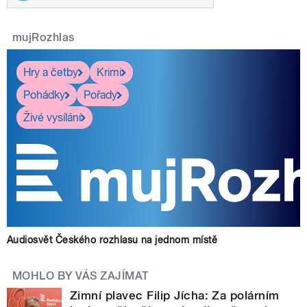
mujRozhlas
Hry a četby
Krimi
Pohádky
Pořady
Živé vysílání
Audiosvět Českého rozhlasu na jednom místě
MOHLO BY VÁS ZAJÍMAT
Zimní plavec Filip Jícha: Za polárním