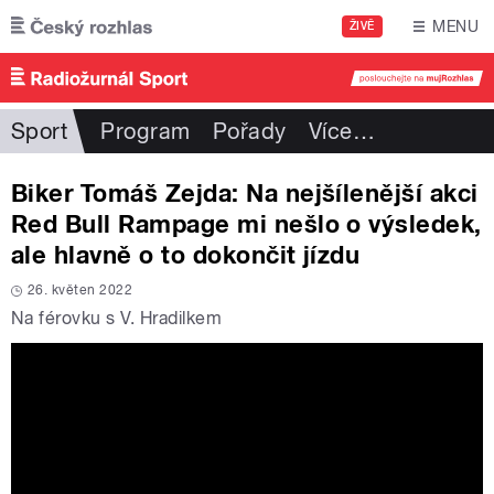
Přejít k hlavnímu obsahu
MENU
ŽIVĚ
Sport
Program
Pořady
Více
…
Biker Tomáš Zejda: Na nejšílenější akci
Red Bull Rampage mi nešlo o výsledek,
ale hlavně o to dokončit jízdu
26. květen 2022
Na férovku s V. Hradilkem