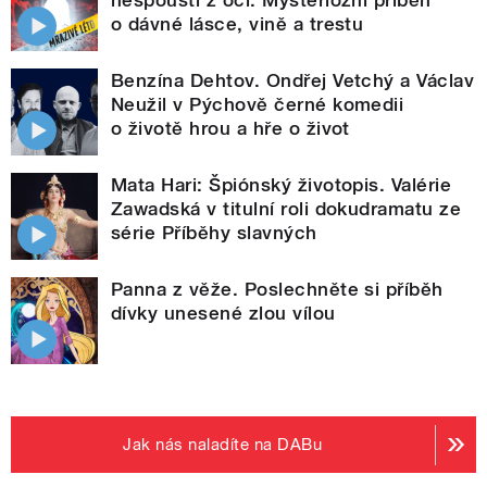
nespouští z očí. Mysteriózní příběh
o dávné lásce, vině a trestu
Benzína Dehtov. Ondřej Vetchý a Václav
Neužil v Pýchově černé komedii
o životě hrou a hře o život
Mata Hari: Špiónský životopis. Valérie
Zawadská v titulní roli dokudramatu ze
série Příběhy slavných
Panna z věže. Poslechněte si příběh
dívky unesené zlou vílou
Jak nás naladíte na DABu