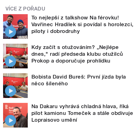
VÍCE Z POŘADU
To nejlepší z talkshow Na férovku!
Vavřinec Hradilek si povídal s horolezci,
piloty i dobrodruhy
Kdy začít s otužováním? „Nejlépe
dnes," radí předseda klubu otužilců
Prokop a doporučuje prohlídku
Bobista David Bureš: První jízda byla
něco šíleného
Na Dakaru vyhrává chladná hlava, říká
pilot kamionu Tomeček a stále obdivuje
Lopraisovo umění