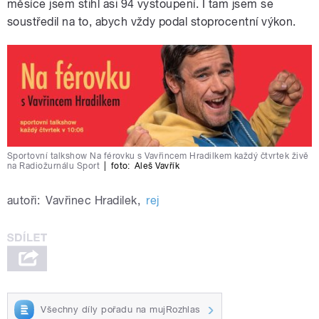
měsíce jsem stihl asi 94 vystoupení. I tam jsem se
soustředil na to, abych vždy podal stoprocentní výkon.
Sportovní talkshow Na férovku s Vavřincem Hradilkem každý čtvrtek živě
na Radiožurnálu Sport
|
foto:
Aleš Vavřík
autoři:
Vavřinec Hradilek
,
rej
Všechny díly pořadu na mujRozhlas