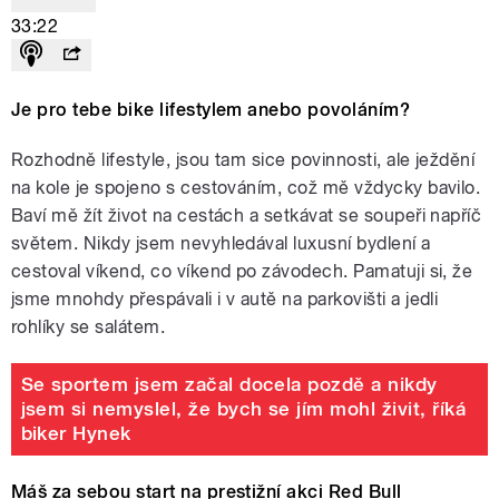
33:22
Je pro tebe bike lifestylem anebo povoláním?
Rozhodně lifestyle, jsou tam sice povinnosti, ale ježdění
na kole je spojeno s cestováním, což mě vždycky bavilo.
Baví mě žít život na cestách a setkávat se soupeři napříč
světem. Nikdy jsem nevyhledával luxusní bydlení a
cestoval víkend, co víkend po závodech. Pamatuji si, že
jsme mnohdy přespávali i v autě na parkovišti a jedli
rohlíky se salátem.
Se sportem jsem začal docela pozdě a nikdy
jsem si nemyslel, že bych se jím mohl živit, říká
biker Hynek
Máš za sebou start na prestižní akci Red Bull