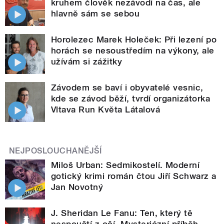
kruhem člověk nezávodí na čas, ale
hlavně sám se sebou
Horolezec Marek Holeček: Při lezení po
horách se nesoustředím na výkony, ale
užívám si zážitky
Závodem se baví i obyvatelé vesnic,
kde se závod běží, tvrdí organizátorka
Vltava Run Květa Látalová
NEJPOSLOUCHANĚJŠÍ
Miloš Urban: Sedmikostelí. Moderní
gotický krimi román čtou Jiří Schwarz a
Jan Novotný
J. Sheridan Le Fanu: Ten, který tě