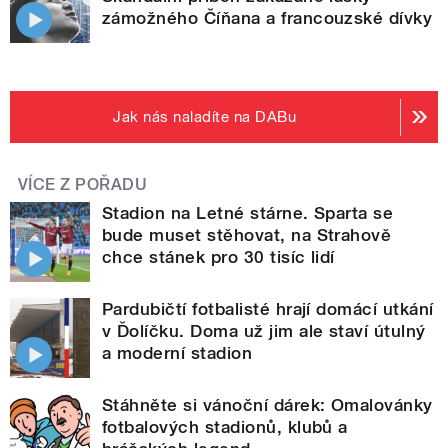
zámožného Číňana a francouzské dívky
Jak nás naladíte na DABu
VÍCE Z POŘADU
Stadion na Letné stárne. Sparta se
bude muset stěhovat, na Strahově
chce stánek pro 30 tisíc lidí
Pardubičtí fotbalisté hrají domácí utkání
v Ďolíčku. Doma už jim ale staví útulný
a moderní stadion
Stáhněte si vánoční dárek: Omalovánky
fotbalových stadionů, klubů a