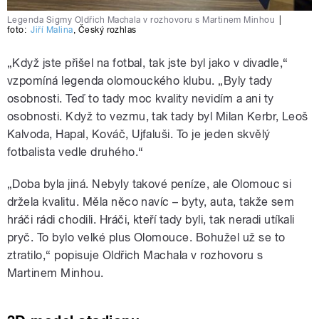
Legenda Sigmy Oldřich Machala v rozhovoru s Martinem Minhou
|
foto:
Jiří Malina
,
Český rozhlas
„Když jste přišel na fotbal, tak jste byl jako v divadle,“
vzpomíná legenda olomouckého klubu. „Byly tady
osobnosti. Teď to tady moc kvality nevidím a ani ty
osobnosti. Když to vezmu, tak tady byl Milan Kerbr, Leoš
Kalvoda, Hapal, Kováč, Ujfaluši. To je jeden skvělý
fotbalista vedle druhého.“
„Doba byla jiná. Nebyly takové peníze, ale Olomouc si
držela kvalitu. Měla něco navíc – byty, auta, takže sem
hráči rádi chodili. Hráči, kteří tady byli, tak neradi utíkali
pryč. To bylo velké plus Olomouce. Bohužel už se to
ztratilo,“ popisuje
Oldřich Machala v rozhovoru s
Martinem Minhou.