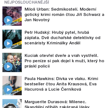
NEJPOSLOUCHANĚJŠÍ
Miloš Urban: Sedmikostelí. Moderní
gotický krimi román čtou Jiří Schwarz a
Jan Novotný
Petr Hudský: Hrubý pytel, hrubá
záplata. Dvě duchařské detektivky od
scenáristy Kriminálky Anděl
Kuciak otevřel dveře a vrah vystřelil.
Pro peníze si pak dojel k muži, který ho
práskl policii
Paula Hawkins: Dívka ve vlaku. Krimi
bestseller čtou Anita Krausová, Eva
Hacurová a Lucie Černíková
Marguerite Durasová: Milenec.
Skandální příběh zakázané lásky