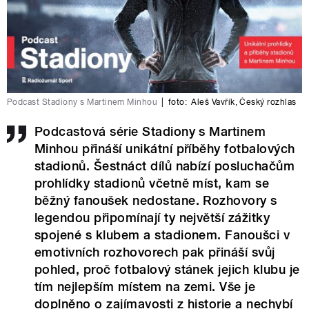
Podcast Stadiony s Martinem Minhou
|
foto:
Aleš Vavřík
,
Český rozhlas
Podcastová série Stadiony s Martinem
Minhou přináší unikátní příběhy fotbalových
stadionů. Šestnáct dílů nabízí posluchačům
prohlídky stadionů včetně míst, kam se
běžný fanoušek nedostane. Rozhovory s
legendou připomínají ty největší zážitky
spojené s klubem a stadionem. Fanoušci v
emotivních rozhovorech pak přináší svůj
pohled, proč fotbalový stánek jejich klubu je
tím nejlepším místem na zemi. Vše je
doplněno o zajímavosti z historie a nechybí