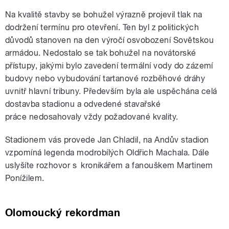
Na
kvalitě stavby se
bohužel
výrazně projevil tlak na
dodržení termínu
pro
otevření
. Ten byl z politických
důvodů
stanoven na den výročí osvobození Sovětskou
armádou. Nedostalo se tak
bohužel
na novátorské
přístupy
,
jak
ými
bylo zavedení termální vody do zázemí
budovy nebo vybudování tartanové rozběhové dráhy
uvnitř hlavní tribuny
.
P
ředevším
byla ale uspěchána celá
dostavba stadionu a
odvedené
stavařské
práce
nedosahovaly vždy požadované kvality
.
Stadionem vás provede Jan Chladil, na Andův stadion
vzpomíná legenda modrobílých Oldřich Machala. Dále
uslyšíte rozhovor s kronikářem a fanouškem Martinem
Ponížilem.
Olomoucký rekordman