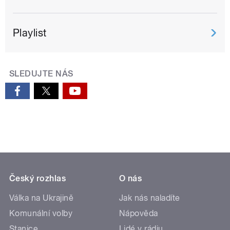
Playlist
SLEDUJTE NÁS
Český rozhlas
O nás
Válka na Ukrajině
Jak nás naladíte
Komunální volby
Nápověda
Stanice
Lidé v rádiu