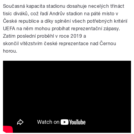
Současná kapacita stadionu dosahuje necelých třináct
tisíc diváků, což řadí Andrův stadion na páté místo v
České republice a díky splnění všech potřebných kritérií
UEFA na něm mohou probíhat reprezentační zápasy.
Zatím poslední proběhl v roce 2019 a
skončil vítězstvím české reprezentace nad Černou
horou.
Andrův stadion