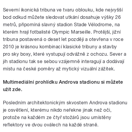
Severní ikonická tribuna ve tvaru oblouku, kde nejvyšší
bod odkud můžete sledovat utkání dosahuje výšky 26
metrů, připomíná slavný stadion Stade Vélodrome, na
kterém hrají fotbalisté Olympic Marseille. Protější, jižní
tribuna postavená o deset let později a otevřena v roce
2010 je krásnou kombinací klasické tribuny a stavby
pro sky boxy, které vystupují odvážně z ochozu. Sever a
jih stadionu tak se sebou vzájemně interagují a dodávají
místu na české poměry až mytický vizuální zážitek.
Multimediální prohlídku Androva stadionu si můžete
užít zde.
Posledním architektonickým skvostem Androva stadionu
je osvětlení, kterému nikdo neřekne jinak než oči,
protože na každém ze čtyř stožárů jsou umístěny
reflektory ve dvou oválech na každé straně.