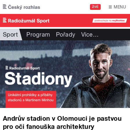
Přejít k hlavnímu obsahu
MENU
ŽIVĚ
Sport
Program
Pořady
Více
…
Andrův stadion v Olomouci je pastvou
pro oči fanouška architektury