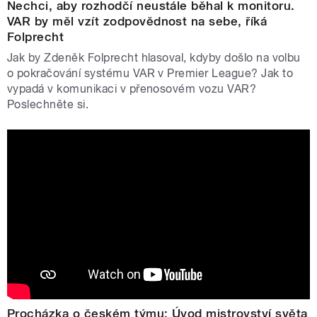
Nechci, aby rozhodčí neustále běhal k monitoru.
VAR by měl vzít zodpovědnost na sebe, říká
Folprecht
Jak by Zdeněk Folprecht hlasoval, kdyby došlo na volbu
o pokračování systému VAR v Premier League? Jak to
vypadá v komunikaci v přenosovém vozu VAR?
Poslechněte si.
Procházka o českém týmu: Úvod mistrovství světa