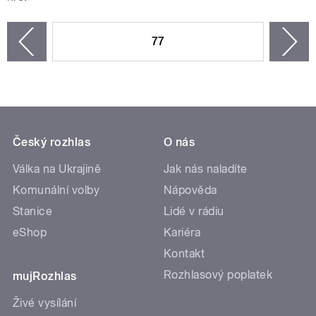
STRÁNKY
77
n
zí
Český rozhlas
O nás
Válka na Ukrajině
Jak nás naladíte
Komunální volby
Nápověda
Stanice
Lidé v rádiu
eShop
Kariéra
Kontakt
Rozhlasový poplatek
mujRozhlas
Živé vysílání