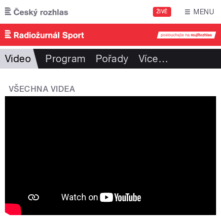
Přejít k hlavnímu obsahu
MENU
ŽIVĚ
Video
Program
Pořady
Více
…
VŠECHNA VIDEA