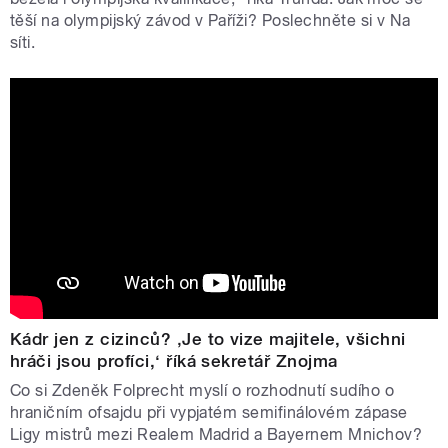
těší na olympijský závod v Paříži? Poslechněte si v Na
síti.
Kádr jen z cizinců? ‚Je to vize majitele, všichni
hráči jsou profíci,‘ říká sekretář Znojma
Co si Zdeněk Folprecht myslí o rozhodnutí sudího o
hraničním ofsajdu při vypjatém semifinálovém zápase
Ligy mistrů mezi Realem Madrid a Bayernem Mnichov?