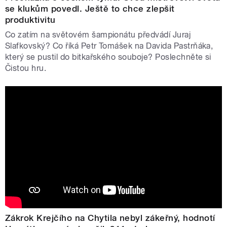
se klukům povedl. Ještě to chce zlepšit
produktivitu
Co zatím na světovém šampionátu předvádí Juraj
Slafkovský? Co říká Petr Tomášek na Davida Pastrňáka,
který se pustil do bitkařského souboje? Poslechněte si
Čistou hru.
Zákrok Krejčího na Chytila nebyl zákeřný, hodnotí