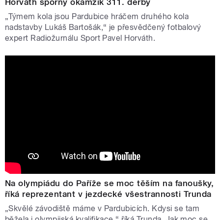
Horváth sporný okamžik 311. derby
„Týmem kola jsou Pardubice hráčem druhého kola
nadstavby Lukáš Bartošák,“ je přesvědčený fotbalový
expert Radiožurnálu Sport Pavel Horváth.
Na olympiádu do Paříže se moc těším na fanoušky,
říká reprezentant v jezdecké všestrannosti Trunda
„Skvělé závodiště máme v Pardubicích. Kdysi se tam
běžela i olympijská kvalifikace,“ říká Trunda. Jak moc se