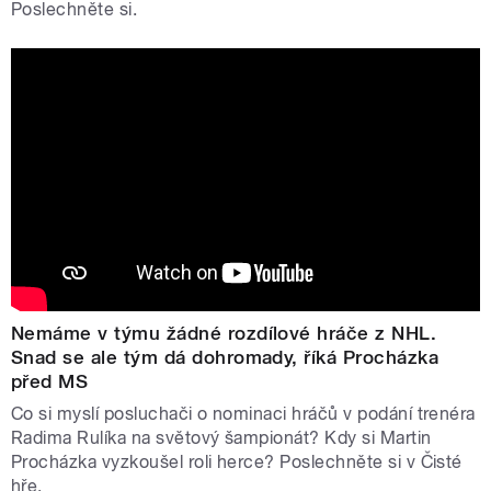
Poslechněte si.
Nemáme v týmu žádné rozdílové hráče z NHL.
Snad se ale tým dá dohromady, říká Procházka
před MS
Co si myslí posluchači o nominaci hráčů v podání trenéra
Radima Rulíka na světový šampionát? Kdy si Martin
Procházka vyzkoušel roli herce? Poslechněte si v Čisté
hře.