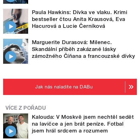
Paula Hawkins: Dívka ve vlaku. Krimi
bestseller čtou Anita Krausová, Eva
Hacurová a Lucie Černíková
Marguerite Durasová: Milenec.
Skandální příběh zakázané lásky
zámožného Číňana a francouzské dívky
Jak nás naladíte na DABu
VÍCE Z POŘADU
Kalouda: V Moskvě jsem nechtěl sedět
na lavičce a jen brát peníze. Fotbal
jsem hrál srdcem a rozumem