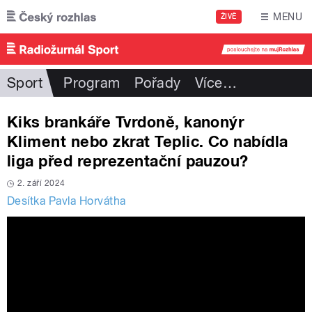
Přejít k hlavnímu obsahu
MENU
ŽIVĚ
Sport
Program
Pořady
Více
…
Kiks brankáře Tvrdoně, kanonýr
Kliment nebo zkrat Teplic. Co nabídla
liga před reprezentační pauzou?
2. září 2024
Desítka Pavla Horvátha