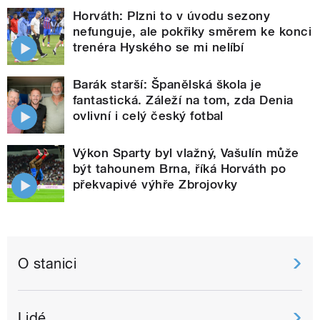
Horváth: Plzni to v úvodu sezony
nefunguje, ale pokřiky směrem ke konci
trenéra Hyského se mi nelíbí
Barák starší: Španělská škola je
fantastická. Záleží na tom, zda Denia
ovlivní i celý český fotbal
Výkon Sparty byl vlažný, Vašulín může
být tahounem Brna, říká Horváth po
překvapivé výhře Zbrojovky
O stanici
Lidé