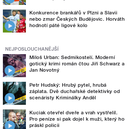
Konkurence brankářů v Plzni a Slavii
nebo zmar Českých Budějovic. Horváth
hodnotí páté ligové kolo
NEJPOSLOUCHANĚJŠÍ
Miloš Urban: Sedmikostelí. Moderní
gotický krimi román čtou Jiří Schwarz a
Jan Novotný
Petr Hudský: Hrubý pytel, hrubá
záplata. Dvě duchařské detektivky od
scenáristy Kriminálky Anděl
Kuciak otevřel dveře a vrah vystřelil.
Pro peníze si pak dojel k muži, který ho
práskl policii