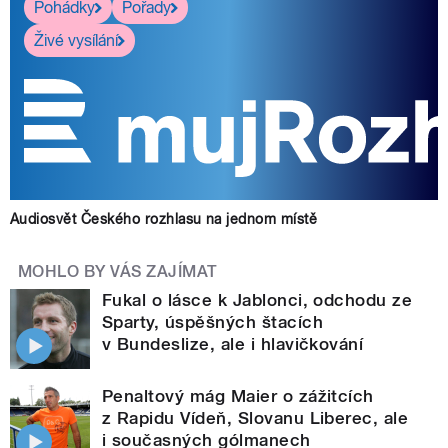
Pohádky
Pořady
Živé vysílání
Audiosvět Českého rozhlasu na jednom místě
MOHLO BY VÁS ZAJÍMAT
Fukal o lásce k Jablonci, odchodu ze
Sparty, úspěšných štacích
v Bundeslize, ale i hlavičkování
Penaltový mág Maier o zážitcích
z Rapidu Vídeň, Slovanu Liberec, ale
i současných gólmanech