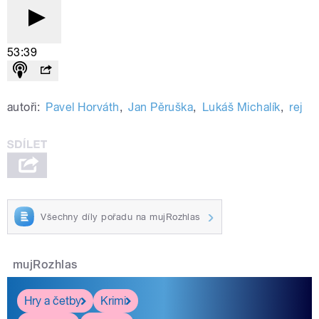
53:39
autoři:
Pavel Horváth
,
Jan Pěruška
,
Lukáš Michalík
,
rej
Všechny díly pořadu na mujRozhlas
mujRozhlas
Hry a četby
Krimi