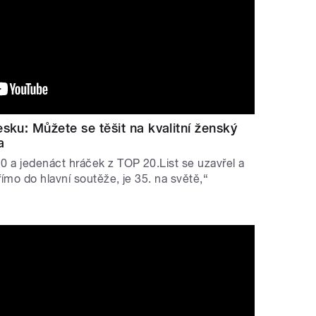
sku: Můžete se těšit na kvalitní ženský
a
 a jedenáct hráček z TOP 20.List se uzavřel a
římo do hlavní soutěže, je 35. na světě,“