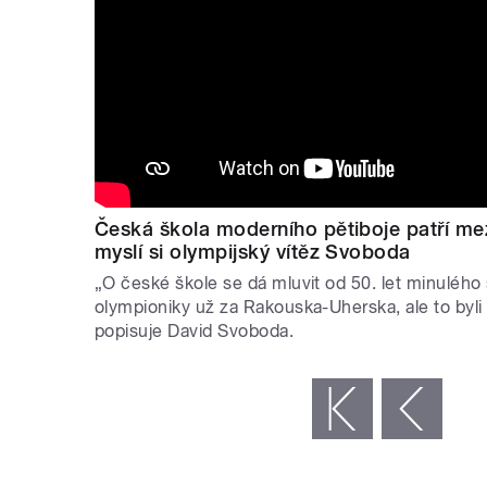
Česká škola moderního pětiboje patří me
myslí si olympijský vítěz Svoboda
„O české škole se dá mluvit od 50. let minulého s
olympioniky už za Rakouska-Uherska, ale to byli s
popisuje David Svoboda.
STRÁNKY
« první
‹ předchozí