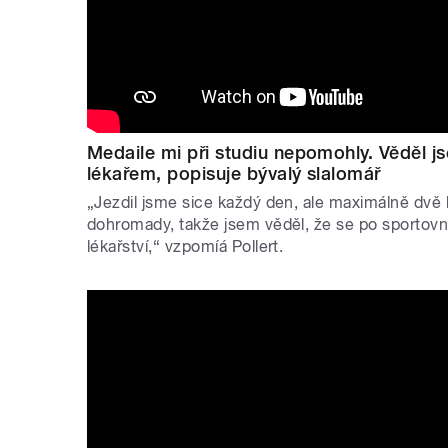
Medaile mi při studiu nepomohly. Věděl j
lékařem, popisuje bývalý slalomář
„Jezdil jsme sice každý den, ale maximálně dvě h
dohromady, takže jsem věděl, že se po sportovn
lékařství,“ vzpomíá Pollert.