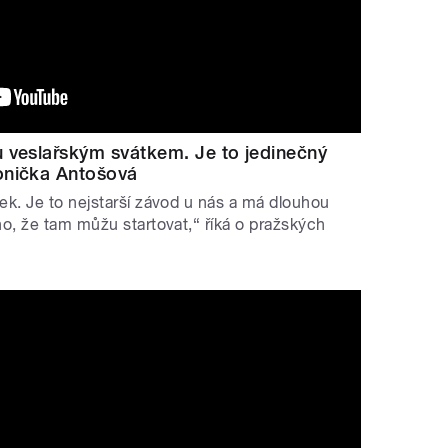
u veslařským svátkem. Je to jedinečný
onička Antošová
tek. Je to nejstarší závod u nás a má dlouhou
ho, že tam můžu startovat,“ říká o pražských