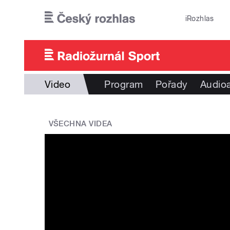
Přejít k hlavnímu obsahu
iRozhlas
Video
Program
Pořady
Audioa
VŠECHNA VIDEA