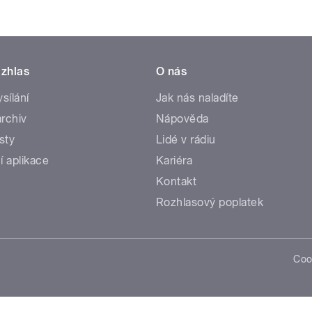
zhlas
O nás
ysílání
Jak nás naladíte
rchiv
Nápověda
sty
Lidé v rádiu
í aplikace
Kariéra
Kontakt
Rozhlasový poplatek
Coo