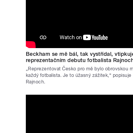
Beckham se mě bál, tak vystřídal, vtipku
reprezentačním debutu fotbalista Rajnoc
„Reprezentovat Česko pro mě bylo obrovskou mot
každý fotbalista. Je to úžasný zážitek,“ popisuje 
Rajnoch.