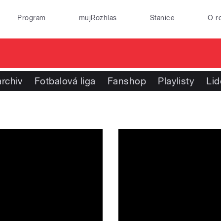
Program
mujRozhlas
Stanice
O r
rchiv
Fotbalová liga
Fanshop
Playlisty
Lid