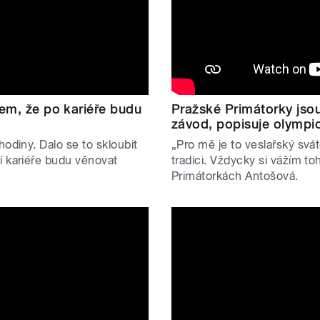
sem, že po kariéře budu
Pražské Primátorky jso
závod, popisuje olympi
odiny. Dalo se to skloubit
„Pro mě je to veslařský svá
í kariéře budu věnovat
tradici. Vždycky si vážím to
Primátorkách Antošová.