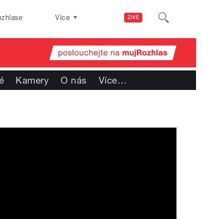
ozhlase
Více
ŽIVĚ
é
Kamery
O nás
Více
…