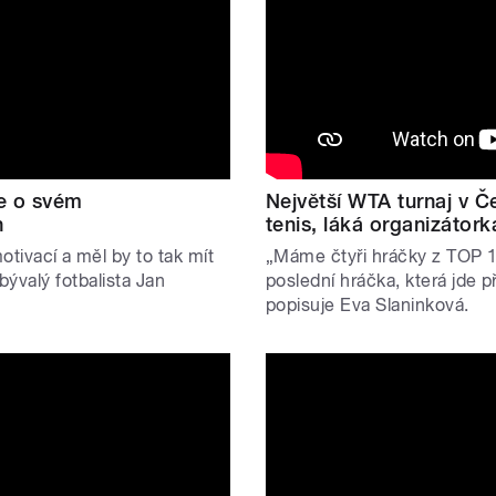
je o svém
Největší WTA turnaj v Če
h
tenis, láká organizátork
ivací a měl by to tak mít
„Máme čtyři hráčky z TOP 10
bývalý fotbalista Jan
poslední hráčka, která jde p
popisuje Eva Slaninková.