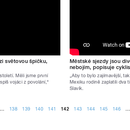
zi světovou špičku,
Městské sjezdy jsou div
nebojím, popisuje cyklis
toletí. Měli jsme první
„Aby to bylo zajímavější, tak
píš vojáci z povolání,“
Mexiku rodině zaplatili dva t
Slavík.
…
138
139
140
141
142
143
144
145
146