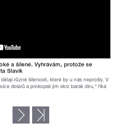
oké a šílené. Vyhrávám, protože se
ta Slavík
 dělají různé šílenosti, které by u nás neprošly. V
isíce dolarů a prokopali jim skrz barák díru,“ říká
…
následující ›
poslední »