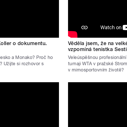
Koller o dokumentu.
Věděla jsem, že na velk
vzpomíná tenistka Sest
 Česko a Monako? Proč ho
Veleúspěšnou profesionální 
? Užijte si rozhovor s
turnaji WTA v pražské Stro
v mimosportovním životě?