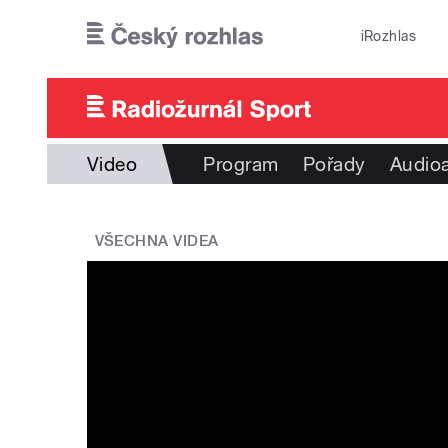
Přejít k hlavnímu obsahu
iRozhlas
Video
Program
Pořady
Audioa
VŠECHNA VIDEA