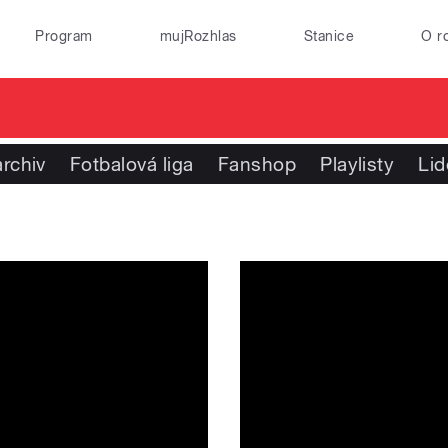
Program
mujRozhlas
Stanice
O r
rchiv
Fotbalová liga
Fanshop
Playlisty
Lid