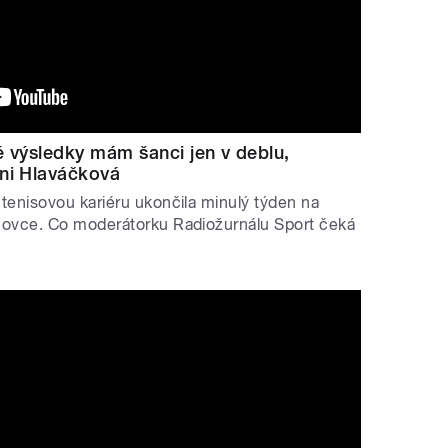
é výsledky mám šanci jen v deblu,
ini Hlaváčková
tenisovou kariéru ukončila minulý týden na
movce. Co moderátorku Radiožurnálu Sport čeká