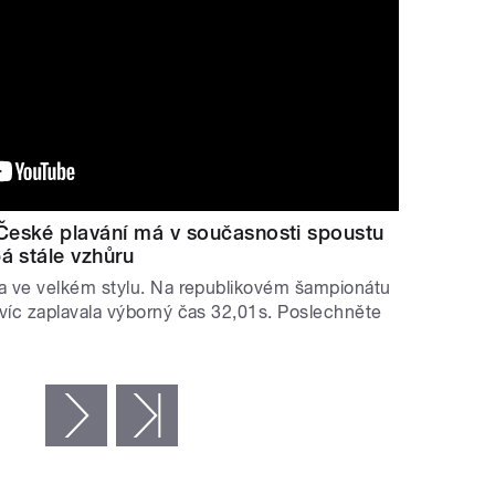
České plavání má v současnosti spoustu
á stále vzhůru
la ve velkém stylu. Na republikovém šampionátu
víc zaplavala výborný čas 32,01s. Poslechněte
…
následující ›
poslední »