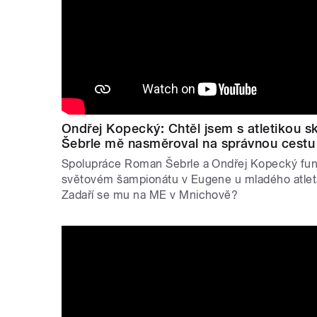
Ondřej Kopecký: Chtěl jsem s atletikou s
Šebrle mě nasměroval na správnou cestu
Spolupráce Roman Šebrle a Ondřej Kopecký fun
světovém šampionátu v Eugene u mladého atleta
Zadaří se mu na ME v Mnichově?