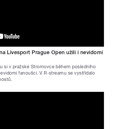
na Livesport Prague Open užili i nevidomí
ru si v pražské Stromovce během posledního
nevidomí fanoušci. V R-streamu se vystřídalo
hostů.