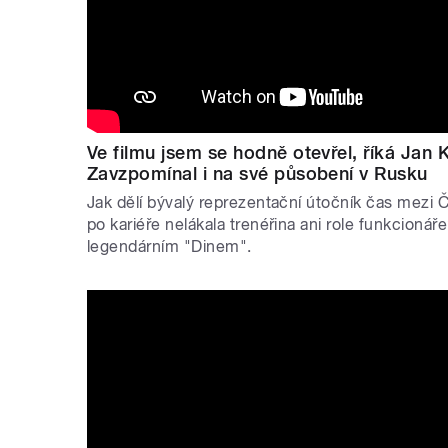
Ve filmu jsem se hodně otevřel, říká Jan 
Zavzpomínal i na své působení v Rusku
Jak dělí bývalý reprezentační útočník čas mezi
po kariéře nelákala trenéřina ani role funkcionáře
legendárním "Dinem".