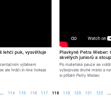
 lehčí puk, vysvětluje
Plavkyně Petra Weber: 
skvělých juniorů a stoup
rezentačním výběrem
Po mateřské pauze se vráti
e ale hráči in-line hokeje
vybojovala druhé místo a na
si příběh Petry Weber.
…
114
115
116
117
118
119
120
121
122