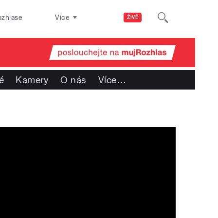
ozhlase
Více
ŽIVĚ
é
Kamery
O nás
Více
…