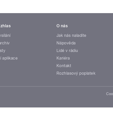
zhlas
O nás
ysílání
Jak nás naladíte
rchiv
Nápověda
sty
Lidé v rádiu
í aplikace
Kariéra
Kontakt
Rozhlasový poplatek
Coo