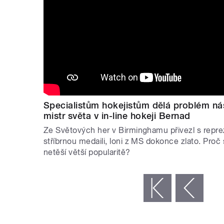
Specialistům hokejistům dělá problém náš
mistr světa v in-line hokeji Bernad
Ze Světových her v Birminghamu přivezl s rep
stříbrnou medaili, loni z MS dokonce zlato. Proč s
netěší větší popularitě?
STRÁNKY
« první
‹ předchozí