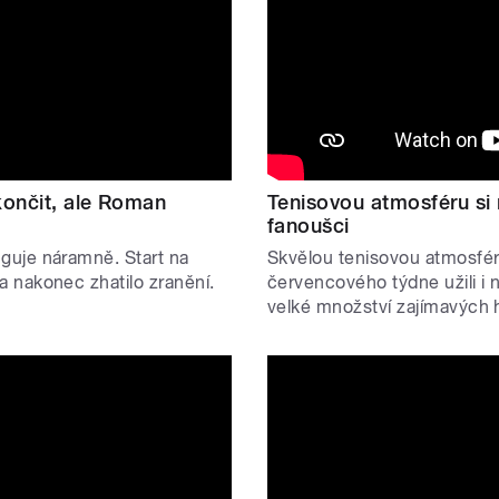
končit, ale Roman
Tenisovou atmosféru si 
fanoušci
guje náramně. Start na
Skvělou tenisovou atmosfé
 nakonec zhatilo zranění.
červencového týdne užili i 
velké množství zajímavých 