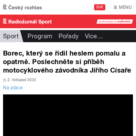
Přejít k hlavnímu obsahu
MENU
ŽIVĚ
Sport
Program
Pořady
Více
…
Borec, který se řídil heslem pomalu a
opatrně. Poslechněte si příběh
motocyklového závodníka Jiřího Císaře
2. listopad 2022
Na place