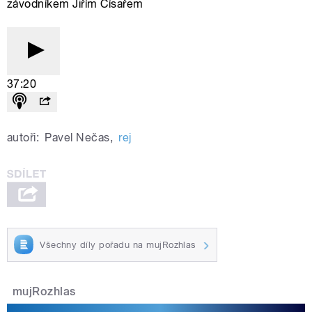
závodníkem Jiřím Císařem
37:20
autoři:
Pavel Nečas
,
rej
Všechny díly pořadu na mujRozhlas
mujRozhlas