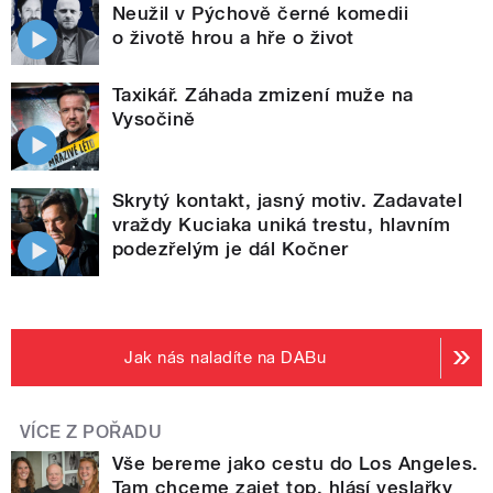
Neužil v Pýchově černé komedii
o životě hrou a hře o život
Taxikář. Záhada zmizení muže na
Vysočině
Skrytý kontakt, jasný motiv. Zadavatel
vraždy Kuciaka uniká trestu, hlavním
podezřelým je dál Kočner
Jak nás naladíte na DABu
VÍCE Z POŘADU
Vše bereme jako cestu do Los Angeles.
Tam chceme zajet top, hlásí veslařky