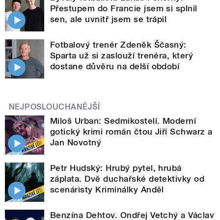
Přestupem do Francie jsem si splnil
sen, ale uvnitř jsem se trápil
Fotbalový trenér Zdeněk Ščasný:
Sparta už si zaslouží trenéra, který
dostane důvěru na delší období
NEJPOSLOUCHANĚJŠÍ
Miloš Urban: Sedmikostelí. Moderní
gotický krimi román čtou Jiří Schwarz a
Jan Novotný
Petr Hudský: Hrubý pytel, hrubá
záplata. Dvě duchařské detektivky od
scenáristy Kriminálky Anděl
Benzína Dehtov. Ondřej Vetchý a Václav