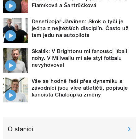
Flamíková a Šantrůčková
Desetibojař Järvinen: Skok o tyči je
jedna z nejtěžších disciplín. Často už
tam jedu na autopilota
Skalák: V Brightonu mi fanoušci líbali
nohy. V Millwallu mi ale styl fotbalu
nevyhovoval
Vše se hodně řeší přes dynamiku a
závodníci jsou více atletičtí, popisuje
kanoista Chaloupka změny
O stanici