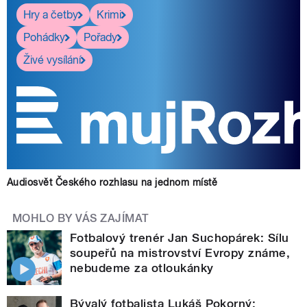
Hry a četby
Krimi
Pohádky
Pořady
Živé vysílání
Audiosvět Českého rozhlasu na jednom místě
MOHLO BY VÁS ZAJÍMAT
Fotbalový trenér Jan Suchopárek: Sílu
soupeřů na mistrovství Evropy známe,
nebudeme za otloukánky
Bývalý fotbalista Lukáš Pokorný: