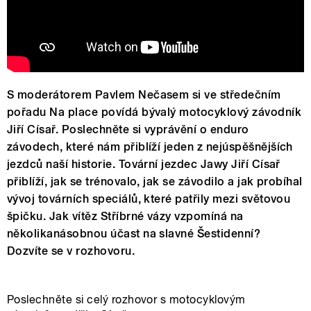
S moderátorem Pavlem Nečasem si ve středečním
pořadu Na place povídá bývalý motocyklový závodník
Jiří Císař. Poslechněte si vyprávění o enduro
závodech, které nám přiblíží jeden z nejúspěšnějších
jezdců naší historie. Tovární jezdec Jawy Jiří Císař
přiblíží, jak se trénovalo, jak se závodilo a jak probíhal
vývoj továrních speciálů, které patřily mezi světovou
špičku. Jak vítěz Stříbrné vázy vzpomíná na
několikanásobnou účast na slavné Šestidenní?
Dozvíte se v rozhovoru.
Poslechněte si celý rozhovor s motocyklovým