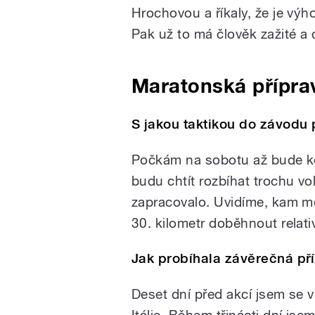
Hrochovou a říkaly, že je výh
Pak už to má člověk zažité a d
Maratonská přípra
S jakou taktikou do závodu
Počkám na sobotu až bude ko
budu chtít rozbíhat trochu vol
zapracovalo. Uvidíme, kam mě
30. kilometr doběhnout relati
Jak probíhala závěrečná p
Deset dní před akcí jsem se 
Itálie. Během třinácti dní js