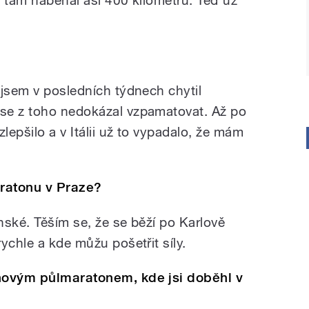
 jsem v posledních týdnech chytil
se z toho nedokázal vzpamatovat. Až po
epšilo a v Itálii už to vypadalo, že mám
ratonu v Praze?
nské. Těším se, že se běží po Karlově
ychle a kde můžu pošetřit síly.
bnovým půlmaratonem, kde jsi doběhl v