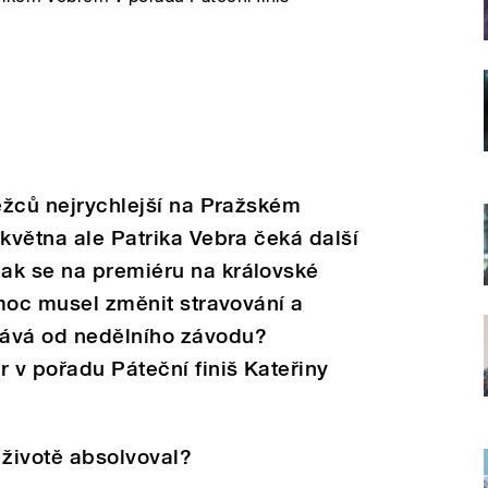
běžců nejrychlejší na Pražském
 května ale Patrika Vebra čeká další
ak se na premiéru na královské
 moc musel změnit stravování a
kává od nedělního závodu?
r v pořadu Páteční finiš Kateřiny
v životě absolvoval?