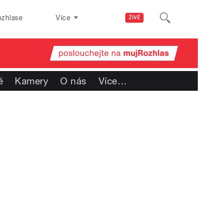
ozhlase
Více
ŽIVĚ
é
Kamery
O nás
Více
…