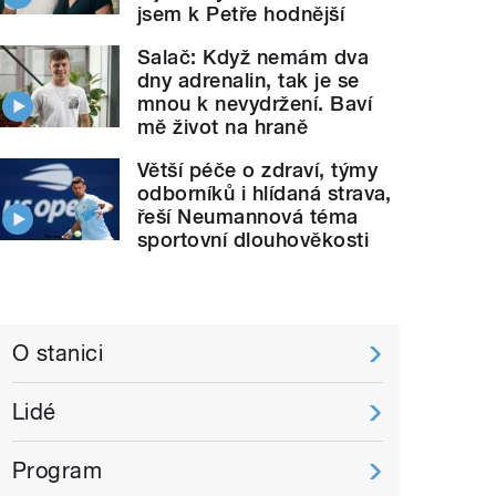
jsem k Petře hodnější
Salač: Když nemám dva
dny adrenalin, tak je se
mnou k nevydržení. Baví
mě život na hraně
Větší péče o zdraví, týmy
odborníků i hlídaná strava,
řeší Neumannová téma
sportovní dlouhověkosti
O stanici
Lidé
Program