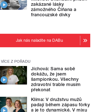
zakázané lásky
zámožného Číňana a
francouzské dívky
Jak nás naladíte na DABu
VÍCE Z POŘADU
Jíchová: Sama sobě
dokážu, že jsem
šampionkou. Všechny
zdravotní trable musím
překonat
Klíma: V družstvu mužů
padají během zápasu fórky
a je to dynamické. V mixu