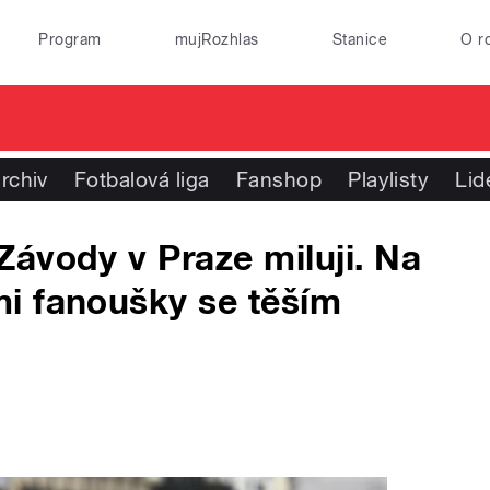
Program
mujRozhlas
Stanice
O r
rchiv
Fotbalová liga
Fanshop
Playlisty
Lid
ávody v Praze miluji. Na
i fanoušky se těším