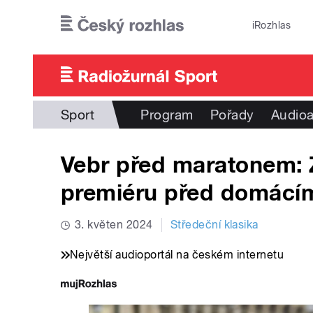
Přejít k hlavnímu obsahu
iRozhlas
Sport
Program
Pořady
Audioa
Vebr před maratonem: Z
premiéru před domácím
3. květen 2024
Středeční klasika
Největší audioportál na českém internetu