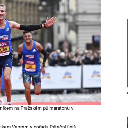
odníkem na Pražském půlmaratonu v
ikem Vebrem v pořadu Páteční finiš