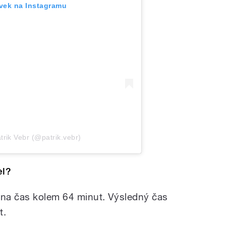
ěvek na Instagramu
trik Vebr (@patrik.vebr)
el?
 na čas kolem 64 minut. Výsledný čas
t.