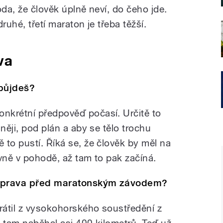
oda, že člověk úplně neví, do čeho jde.
ruhé, třetí maraton je třeba těžší.
va
 půjdeš?
nkrétní předpověď počasí. Určitě to
něji, pod plán a aby se tělo trochu
 to pustí. Říká se, že člověk by měl na
vně v pohodě, až tam to pak začíná.
říprava před maratonským závodem?
vrátil z vysokohorského soustředění z
em tam naběhal asi 400 kilometrů. Teď už