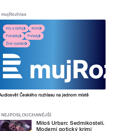
mujRozhlas
Hry a četby
Krimi
Pohádky
Pořady
Živé vysílání
Audiosvět Českého rozhlasu na jednom místě
NEJPOSLOUCHANĚJŠÍ
Miloš Urban: Sedmikostelí.
Moderní gotický krimi