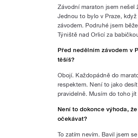
Závodní maraton jsem nešel ž
Jednou to bylo v Praze, kdy
závodem. Podruhé jsem běžel
Týniště nad Orlicí za babičko
Před nedělním závodem v P
těšíš?
Obojí. Každopádně do maraton
respektem. Není to jako desí
pravidelně. Musím do toho jít
Není to dokonce výhoda, že
očekávat?
To zatím nevím. Bavil jsem s