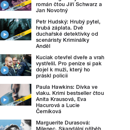
román čtou Jiří Schwarz a
Jan Novotný
Petr Hudský: Hrubý pytel,
hrubá záplata. Dvě
duchařské detektivky od
scenáristy Kriminálky
Anděl
Kuciak otevřel dveře a vrah
vystřelil. Pro peníze si pak
dojel k muži, který ho
práskl policii
Paula Hawkins: Dívka ve
vlaku. Krimi bestseller čtou
Anita Krausová, Eva
Hacurová a Lucie
Černíková
Marguerite Durasová:
Milenec. Skandální příběh