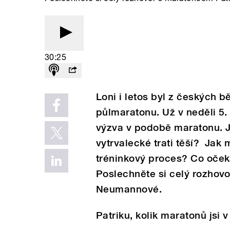
30:25
Loni i letos byl z českých 
půlmaratonu. Už v neděli 5.
výzva v podobě maratonu. J
vytrvalecké trati těší? Jak
tréninkový proces? Co oče
Poslechněte si celý rozhovo
Neumannové.
Patriku, kolik maratonů jsi 