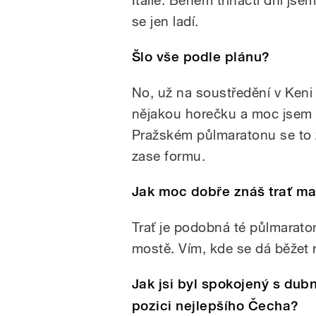
se jen ladí.
Šlo vše podle plánu?
No, už na soustředění v Keni
nějakou horečku a moc jsem 
Pražském půlmaratonu se to zl
zase formu.
Jak moc dobře znáš trať ma
Trať je podobná té půlmarato
mostě. Vím, kde se dá běžet r
Jak jsi byl spokojený s du
pozici nejlepšího Čecha?