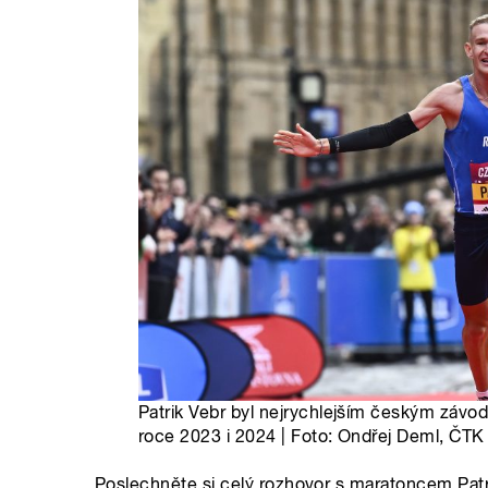
Patrik Vebr byl nejrychlejším českým záv
roce 2023 i 2024 | Foto: Ondřej Deml, ČTK
Poslechněte si celý rozhovor s maratoncem Patr