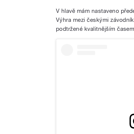
V hlavě mám nastaveno předev
Výhra mezi českými závodníky
podtržené kvalitnějším časem