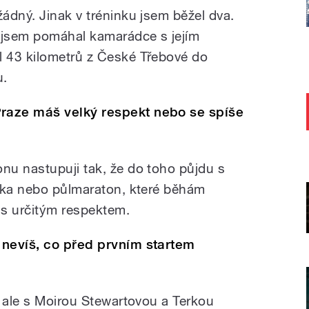
ádný. Jinak v tréninku jsem běžel dva.
ž jsem pomáhal kamarádce s jejím
 43 kilometrů z České Třebové do
u.
raze máš velký respekt nebo se spíše
u nastupuji tak, že do toho půjdu s
tka nebo půlmaraton, které běhám
 s určitým respektem.
 nevíš, co před prvním startem
e ale s Moirou Stewartovou a Terkou