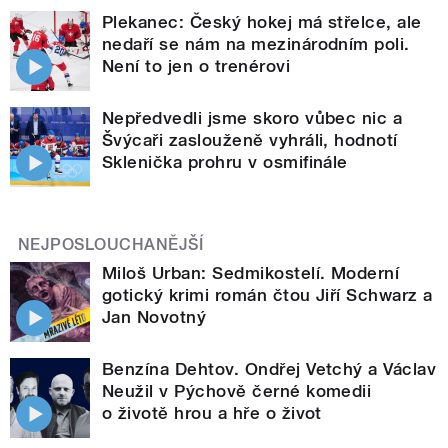
Plekanec: Český hokej má střelce, ale
nedaří se nám na mezinárodním poli.
Není to jen o trenérovi
Nepředvedli jsme skoro vůbec nic a
Švýcaři zaslouženě vyhráli, hodnotí
Sklenička prohru v osmifinále
NEJPOSLOUCHANĚJŠÍ
Miloš Urban: Sedmikostelí. Moderní
gotický krimi román čtou Jiří Schwarz a
Jan Novotný
Benzína Dehtov. Ondřej Vetchý a Václav
Neužil v Pýchově černé komedii
o životě hrou a hře o život