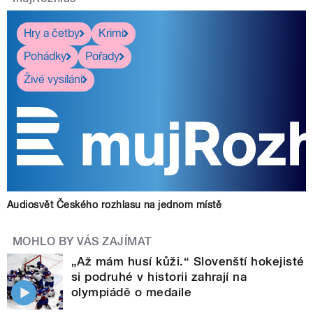
Hry a četby
Krimi
Pohádky
Pořady
Živé vysílání
Audiosvět Českého rozhlasu na jednom místě
MOHLO BY VÁS ZAJÍMAT
„Až mám husí kůži.“ Slovenští hokejisté
si podruhé v historii zahrají na
olympiádě o medaile