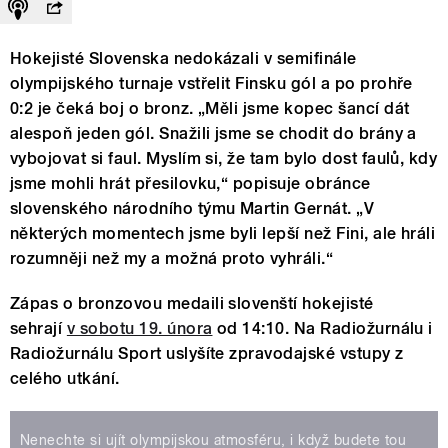
Hokejisté Slovenska nedokázali v semifinále
olympijského turnaje vstřelit Finsku gól a po prohře
0:2 je čeká boj o bronz. „Měli jsme kopec šancí dát
alespoň jeden gól. Snažili jsme se chodit do brány a
vybojovat si faul. Myslím si, že tam bylo dost faulů, kdy
jsme mohli hrát přesilovku,“ popisuje obránce
slovenského národního týmu Martin Gernát. „V
některých momentech jsme byli lepší než Fini, ale hráli
rozumněji než my a možná proto vyhráli.“
Zápas o bronzovou medaili slovenští hokejisté
sehrají
v sobotu 19. února
od 14:10. Na Radiožurnálu i
Radiožurnálu Sport uslyšíte zpravodajské vstupy z
celého utkání.
Nenechte si ujít olympijskou atmosféru, i když budete tou