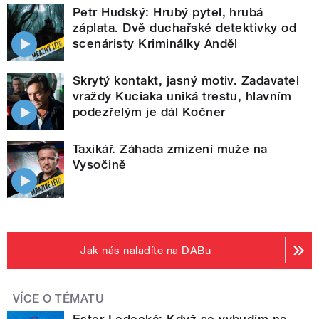
Petr Hudský: Hrubý pytel, hrubá
záplata. Dvě duchařské detektivky od
scenáristy Kriminálky Anděl
Skrytý kontakt, jasný motiv. Zadavatel
vraždy Kuciaka uniká trestu, hlavním
podezřelým je dál Kočner
Taxikář. Záhada zmizení muže na
Vysočině
Jak nás naladíte na DABu
VÍCE O TÉMATU
Ester Ledecká: Když se vybudím na