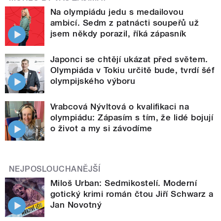
Na olympiádu jedu s medailovou
ambicí. Sedm z patnácti soupeřů už
jsem někdy porazil, říká zápasník
Japonci se chtějí ukázat před světem.
Olympiáda v Tokiu určitě bude, tvrdí šéf
olympijského výboru
Vrabcová Nývltová o kvalifikaci na
olympiádu: Zápasím s tím, že lidé bojují
o život a my si závodíme
NEJPOSLOUCHANĚJŠÍ
Miloš Urban: Sedmikostelí. Moderní
gotický krimi román čtou Jiří Schwarz a
Jan Novotný