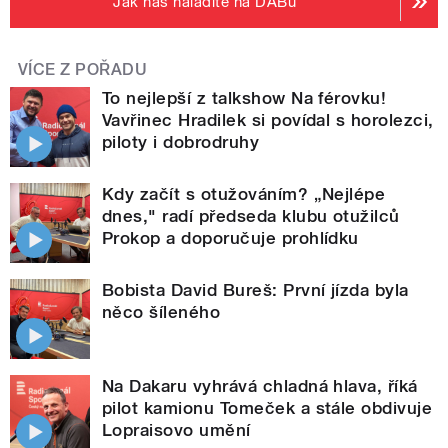
Jak nás naladíte na DABu
VÍCE Z POŘADU
To nejlepší z talkshow Na férovku!
Vavřinec Hradilek si povídal s horolezci,
piloty i dobrodruhy
Kdy začít s otužováním? „Nejlépe
dnes," radí předseda klubu otužilců
Prokop a doporučuje prohlídku
Bobista David Bureš: První jízda byla
něco šíleného
Na Dakaru vyhrává chladná hlava, říká
pilot kamionu Tomeček a stále obdivuje
Lopraisovo umění