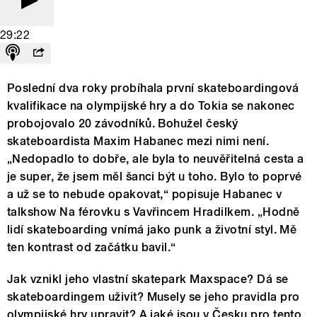
29:22
Poslední dva roky probíhala první skateboardingová
kvalifikace na olympijské hry a do Tokia se nakonec
probojovalo 20 závodníků. Bohužel český
skateboardista Maxim Habanec mezi nimi není.
„Nedopadlo to dobře, ale byla to neuvěřitelná cesta a
je super, že jsem měl šanci být u toho. Bylo to poprvé
a už se to nebude opakovat,“ popisuje Habanec v
talkshow Na férovku s Vavřincem Hradilkem. „Hodně
lidí skateboarding vnímá jako punk a životní styl. Mě
ten kontrast od začátku bavil.“
Jak vznikl jeho vlastní skatepark Maxspace? Dá se
skateboardingem uživit? Musely se jeho pravidla pro
olympijské hry upravit? A jaké jsou v Česku pro tento