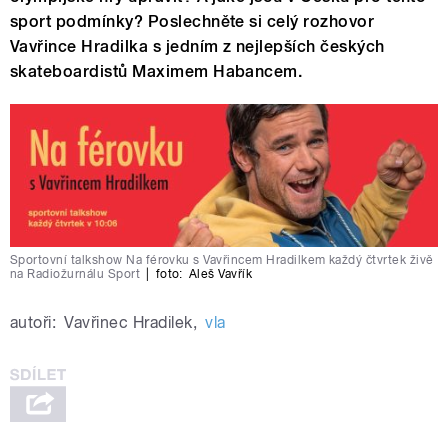
sport podmínky? Poslechněte si celý rozhovor
Vavřince Hradilka s jedním z nejlepších českých
skateboardistů Maximem Habancem.
Sportovní talkshow Na férovku s Vavřincem Hradilkem každý čtvrtek živě
na Radiožurnálu Sport
|
foto:
Aleš Vavřík
autoři:
Vavřinec Hradilek
,
vla