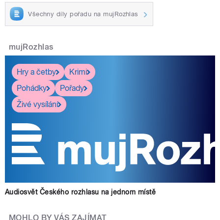
Všechny díly pořadu na mujRozhlas
mujRozhlas
Hry a četby
Krimi
Pohádky
Pořady
Živé vysílání
Audiosvět Českého rozhlasu na jednom místě
MOHLO BY VÁS ZAJÍMAT