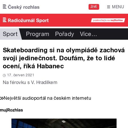
Přejít k hlavnímu obsahu
MENU
ŽIVĚ
Sport
Program
Pořady
Více
…
Skateboarding si na olympiádě zachová
svoji jedinečnost. Doufám, že to lidé
ocení, říká Habanec
17. červen 2021
Na férovku s V. Hradilkem
Největší audioportál na českém internetu