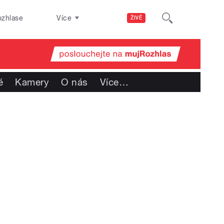
ozhlase
Více
ŽIVĚ
é
Kamery
O nás
Více
…