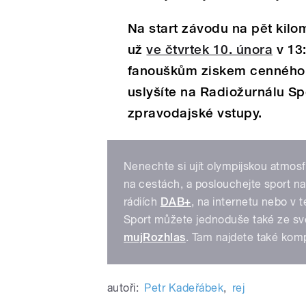
Na start závodu na pět kilo
už
ve čtvrtek 10. února
v 13
fanoušk
ům ziskem cenného
uslyšíte na Radiožurnálu S
zpravodajské vstupy.
Nenechte si ujít olympijskou atmosf
na cestách, a poslouchejte sport n
rádiích
DAB+
, na internetu nebo v 
Sport můžete jednoduše také ze své
mujRozhlas
. Tam najdete také komp
autoři:
Petr Kadeřábek
,
rej