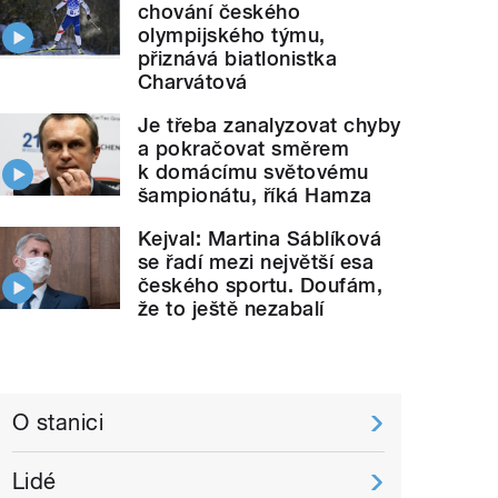
chování českého
olympijského týmu,
přiznává biatlonistka
Charvátová
Je třeba zanalyzovat chyby
a pokračovat směrem
k domácímu světovému
šampionátu, říká Hamza
Kejval: Martina Sáblíková
se řadí mezi největší esa
českého sportu. Doufám,
že to ještě nezabalí
O stanici
Lidé