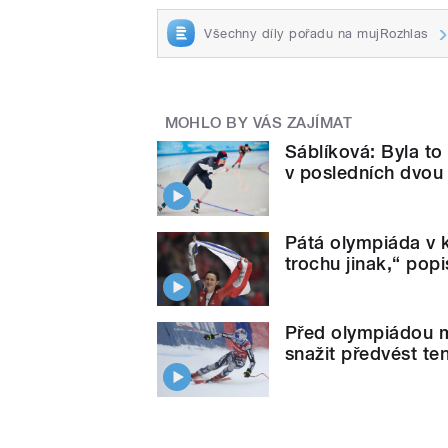
Všechny díly pořadu na mujRozhlas
MOHLO BY VÁS ZAJÍMAT
Sáblíková: Byla to 
v posledních dvou 
Pátá olympiáda v k
trochu jinak,“ pop
Před olympiádou m
snažit předvést te