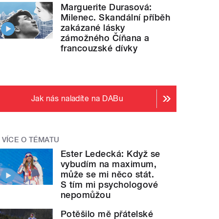
Marguerite Durasová:
Milenec. Skandální příběh
zakázané lásky
zámožného Číňana a
francouzské dívky
Jak nás naladíte na DABu
VÍCE O TÉMATU
Ester Ledecká: Když se
vybudím na maximum,
může se mi něco stát.
S tím mi psychologové
nepomůžou
Potěšilo mě přátelské