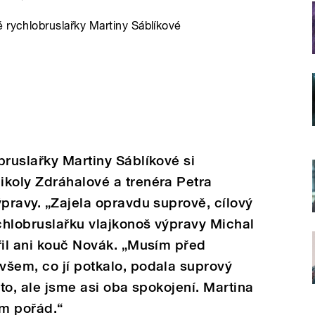
 rychlobruslařky Martiny Sáblíkové
bruslařky Martiny Sáblíkové si
ikoly Zdráhalové a trenéra Petra
ýpravy. „Zajela opravdu suprově, cílový
ychlobruslařku vlajkonoš výpravy Michal
řil ani kouč Novák. „Musím před
všem, co jí potkalo, podala suprový
sto, ale jsme asi oba spokojení. Martina
am pořád.“