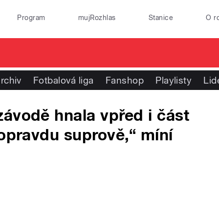
Program
mujRozhlas
Stanice
O r
rchiv
Fotbalová liga
Fanshop
Playlisty
Lid
ávodě hnala vpřed i část
 opravdu suprově,“ míní