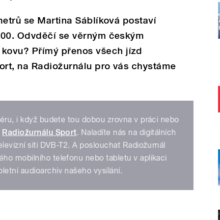
metrů se Martina
Sáblíková
postaví
:00. Odvděčí se věrným českým
 kovu?
Přímý přenos všech jízd
port, na Radiožurnálu pro vás chystáme
éru, i když budete tou dobou zrovna v práci nebo
a
Radiožurnálu Sport
. Naladíte nás na digitálních
televizní síti DVB-T2. A poslouchat Radiožurnál
ho mobilního telefonu nebo tabletu v aplikaci
letní audioarchiv našeho vysílání.