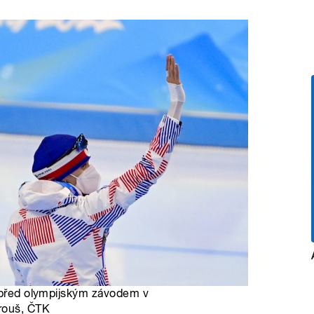
á před olympijským závodem v
rouš, ČTK