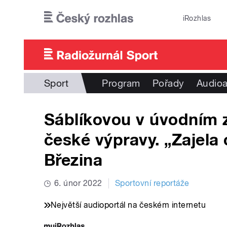
Přejít k hlavnímu obsahu
iRozhlas
Sport
Program
Pořady
Audioa
Sáblíkovou v úvodním z
české výpravy. „Zajela
Březina
6. únor 2022
Sportovní reportáže
Největší audioportál na českém internetu