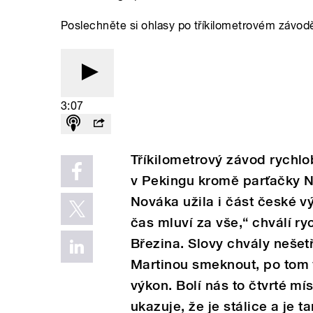
Poslechněte si ohlasy po tříkilometrovém závodě
3:07
Tříkilometrový závod rychlo
v Pekingu kromě parťačky N
Nováka užila i část české v
čas mluví za vše,“ chválí r
Březina. Slovy chvály nešet
Martinou smeknout, po tom 
výkon. Bolí nás to čtvrté mí
ukazuje, že je stálice a je t