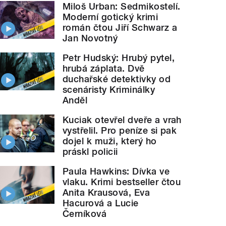
Miloš Urban: Sedmikostelí.
Moderní gotický krimi
román čtou Jiří Schwarz a
Jan Novotný
Petr Hudský: Hrubý pytel,
hrubá záplata. Dvě
duchařské detektivky od
scenáristy Kriminálky
Anděl
Kuciak otevřel dveře a vrah
vystřelil. Pro peníze si pak
dojel k muži, který ho
práskl policii
Paula Hawkins: Dívka ve
vlaku. Krimi bestseller čtou
Anita Krausová, Eva
Hacurová a Lucie
Černíková