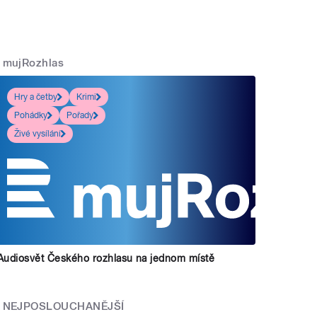
mujRozhlas
Hry a četby
Krimi
Pohádky
Pořady
Živé vysílání
Audiosvět Českého rozhlasu na jednom místě
NEJPOSLOUCHANĚJŠÍ