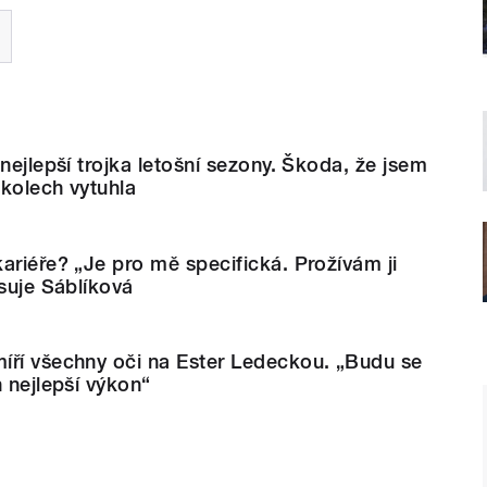
nejlepší trojka letošní sezony. Škoda, že jsem
kolech vytuhla
ariéře? „Je pro mě specifická. Prožívám ji
isuje Sáblíková
íří všechny oči na Ester Ledeckou. „Budu se
n nejlepší výkon“