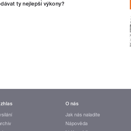
dávat ty nejlepší výkony?
zhlas
O nás
ysílání
Jak nás naladíte
rchiv
Nápověda