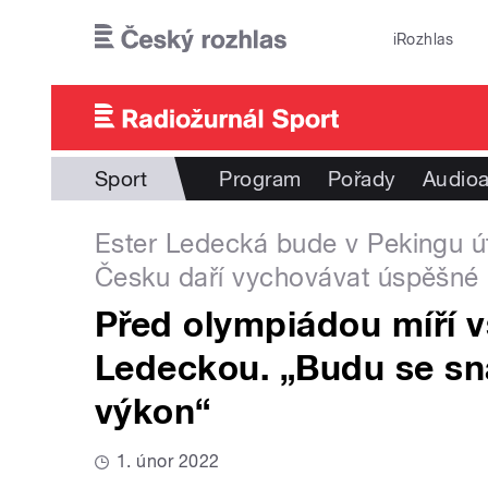
Přejít k hlavnímu obsahu
iRozhlas
Sport
Program
Pořady
Audioa
Ester Ledecká bude v Pekingu út
Česku daří vychovávat úspěšné 
Před olympiádou míří v
Ledeckou. „Budu se sna
výkon“
1. únor 2022