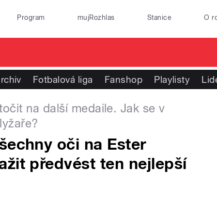
Program
mujRozhlas
Stanice
O r
rchiv
Fotbalová liga
Fanshop
Playlisty
Lid
očit na další medaile. Jak se v
lyžaře?
šechny oči na Ester
žit předvést ten nejlepší