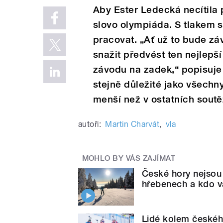
Aby Ester Ledecká necítila 
slovo olympiáda. S tlakem s
pracovat. „Ať už to bude zá
snažit předvést ten nejlepš
závodu na zadek,“ popisuje 
stejně důležité jako všechny
menší než v ostatních soutě
autoři:
Martin Charvát
,
vla
MOHLO BY VÁS ZAJÍMAT
České hory nejsou 
hřebenech a kdo vá
Lidé kolem českéh