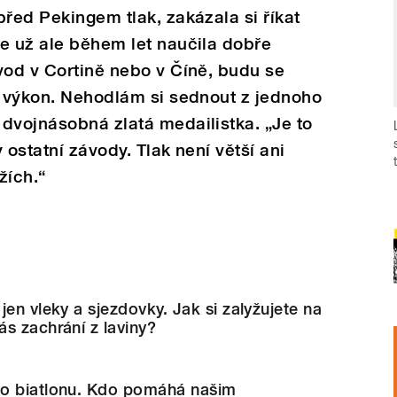
před Pekingem tlak, zakázala si říkat
e už ale během let naučila dobře
vod v Cortině nebo v Číně, budu se
í výkon. Nehodlám si sednout z jednoho
dvojnásobná zlatá medailistka. „Je to
 ostatní závody. Tlak není větší ani
žích.“
jen vleky a sjezdovky. Jak si zalyžujete na
s zachrání z laviny?
o biatlonu. Kdo pomáhá našim