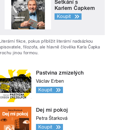
Setkání s
Karlem Čapkem
Koupit
Literární fikce, pokus přiblížit literární nadsázkou
spisovatele, filozofa, ale hlavně člověka Karla Čapka
trochu jinou formou.
Pastvina zmizelých
Václav Erben
Koupit
Dej mi pokoj
Petra Štarková
Koupit