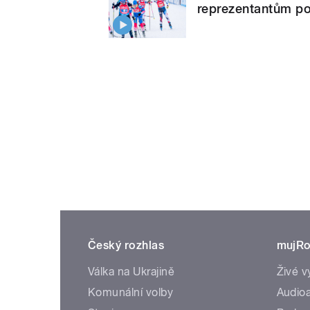
reprezentantům po
Český rozhlas
mujRo
Válka na Ukrajině
Živé v
Komunální volby
Audioa