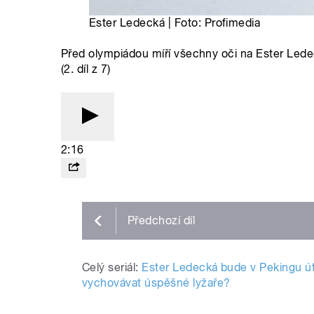
Ester Ledecká | Foto: Profimedia
Před olympiádou míří všechny oči na Ester Lede
(2. díl z 7)
2:16
Předchozí
díl
Celý seriál:
Ester Ledecká bude v Pekingu úto
vychovávat úspěšné lyžaře?