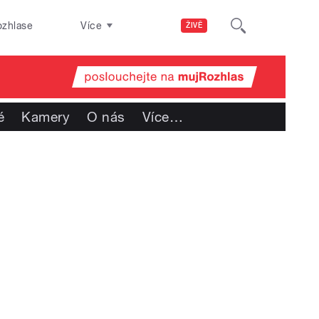
ozhlase
Více
ŽIVĚ
é
Kamery
O nás
Více
…