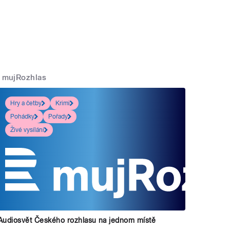
mujRozhlas
Hry a četby
Krimi
Pohádky
Pořady
Živé vysílání
Audiosvět Českého rozhlasu na jednom místě