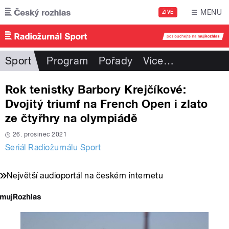
Přejít k hlavnímu obsahu
MENU
ŽIVĚ
Sport
Program
Pořady
Více
…
Rok tenistky Barbory Krejčíkové:
Dvojitý triumf na French Open i zlato
ze čtyřhry na olympiádě
26. prosinec 2021
Seriál Radiožurnálu Sport
Největší audioportál na českém internetu