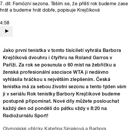
7. díl: Famózní sezona. Těším se, že příští rok budeme zase
hrát a budeme hrát dobře, popisuje Krejčíková
4:58
Jako první tenistka v tomto tisíciletí vyhrála Barbora
Krejčíková dvouhru i čtyřhru na Roland Garros v
Paříži. Za rok se posunula o 60 míst na žebříčku a
ženská profesionální asociace WTA ji nedávno
vyhlásila hráčkou s největším zlepšením. Česká
tenistka má za sebou životní sezonu a tento týden vám
ji v seriálu Rok tenistky Barbory Krejčíkové budeme
postupně připomínat.
Nové díly
můžete poslouchat
každý den od pondělí do pátku vždy v 8:20 na
Radiožurnálu Sport!
Olympijské vítězky Kateřina Siniaková a Barbora