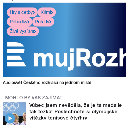
Hry a četby
Krimi
Pohádky
Pořady
Živé vysílání
Audiosvět Českého rozhlasu na jednom místě
MOHLO BY VÁS ZAJÍMAT
Vůbec jsem nevěděla, že je ta medaile
tak těžká! Poslechněte si olympijské
vítězky tenisové čtyřhry