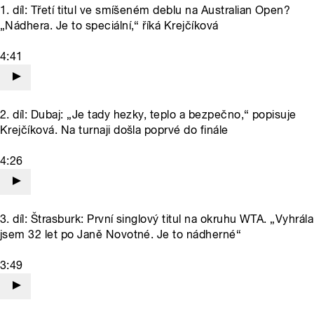
1. díl: Třetí titul ve smíšeném deblu na Australian Open?
„Nádhera. Je to speciální,“ říká Krejčíková
4:41
2. díl: Dubaj: „Je tady hezky, teplo a bezpečno,“ popisuje
Krejčíková. Na turnaji došla poprvé do finále
4:26
3. díl: Štrasburk: První singlový titul na okruhu WTA. „Vyhrála
jsem 32 let po Janě Novotné. Je to nádherné“
3:49