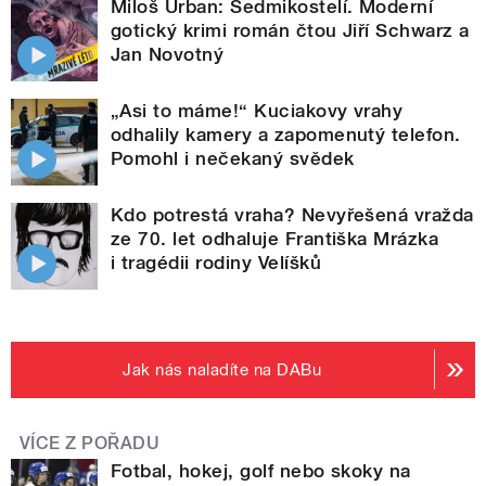
Miloš Urban: Sedmikostelí. Moderní
gotický krimi román čtou Jiří Schwarz a
Jan Novotný
„Asi to máme!“ Kuciakovy vrahy
odhalily kamery a zapomenutý telefon.
Pomohl i nečekaný svědek
Kdo potrestá vraha? Nevyřešená vražda
ze 70. let odhaluje Františka Mrázka
i tragédii rodiny Velíšků
Jak nás naladíte na DABu
VÍCE Z POŘADU
Fotbal, hokej, golf nebo skoky na