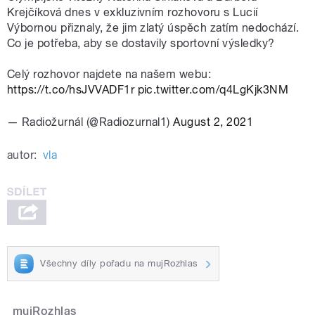
Krejčíková dnes v exkluzivním rozhovoru s Lucií
Výbornou přiznaly, že jim zlatý úspěch zatím nedochází.
Co je potřeba, aby se dostavily sportovní výsledky?
Celý rozhovor najdete na našem webu:
https://t.co/hsJVVADF1r
pic.twitter.com/q4LgKjk3NM
— Radiožurnál (@Radiozurnal1)
August 2, 2021
autor:
vla
Všechny díly pořadu na mujRozhlas
mujRozhlas