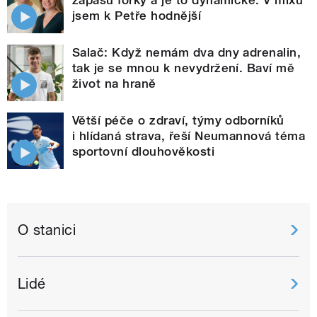
zápasu fórky a je to dynamické. V mixu
jsem k Petře hodnější
Salač: Když nemám dva dny adrenalin,
tak je se mnou k nevydržení. Baví mě
život na hraně
Větší péče o zdraví, týmy odborníků
i hlídaná strava, řeší Neumannová téma
sportovní dlouhověkosti
O stanici
Lidé