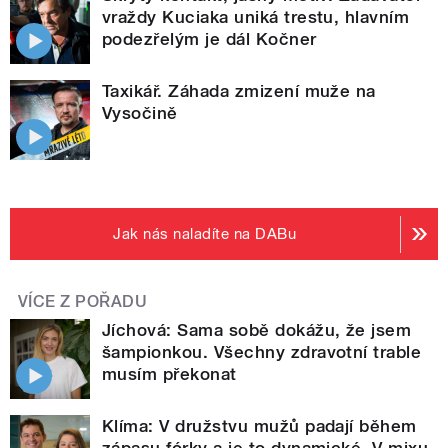
vraždy Kuciaka uniká trestu, hlavním
podezřelým je dál Kočner
Taxikář. Záhada zmizení muže na
Vysočině
Jak nás naladíte na DABu
VÍCE Z POŘADU
Jíchová: Sama sobě dokážu, že jsem
šampionkou. Všechny zdravotní trable
musím překonat
Klíma: V družstvu mužů padají během