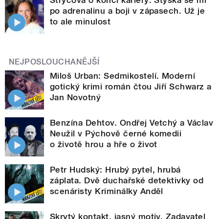
Strýcová o konci kariéry: Stýská se mi
po adrenalinu a boji v zápasech. Už je
to ale minulost
NEJPOSLOUCHANĚJŠÍ
Miloš Urban: Sedmikostelí. Moderní
gotický krimi román čtou Jiří Schwarz a
Jan Novotný
Benzína Dehtov. Ondřej Vetchý a Václav
Neužil v Pýchově černé komedii
o životě hrou a hře o život
Petr Hudský: Hrubý pytel, hrubá
záplata. Dvě duchařské detektivky od
scenáristy Kriminálky Anděl
Skrytý kontakt, jasný motiv. Zadavatel