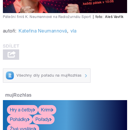
Páteční finiš K. Neumannové na Radiožurnálu Sport
|
foto:
Aleš Vavřík
autoři:
Kateřina Neumannová
,
vla
Všechny díly pořadu na mujRozhlas
mujRozhlas
Hry a četby
Krimi
Pohádky
Pořady
Živé vysílání