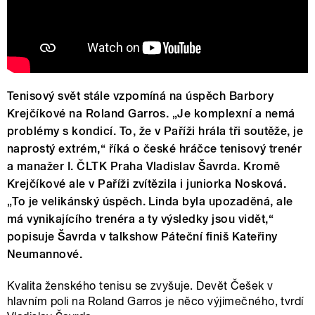
Tenisový svět stále vzpomíná na úspěch Barbory
Krejčíkové na Roland Garros. „Je komplexní a nemá
problémy s kondicí. To, že v Paříži hrála tři soutěže, je
naprostý extrém,“ říká o české hráčce tenisový trenér
a manažer I. ČLTK Praha Vladislav Šavrda. Kromě
Krejčíkové ale v Paříži zvítězila i juniorka Nosková.
„To je velikánský úspěch. Linda byla upozaděná, ale
má vynikajícího trenéra a ty výsledky jsou vidět,“
popisuje Šavrda v talkshow Páteční finiš Kateřiny
Neumannové.
Kvalita ženského tenisu se zvyšuje. Devět Češek v
hlavním poli na Roland Garros je něco výjimečného, tvrdí