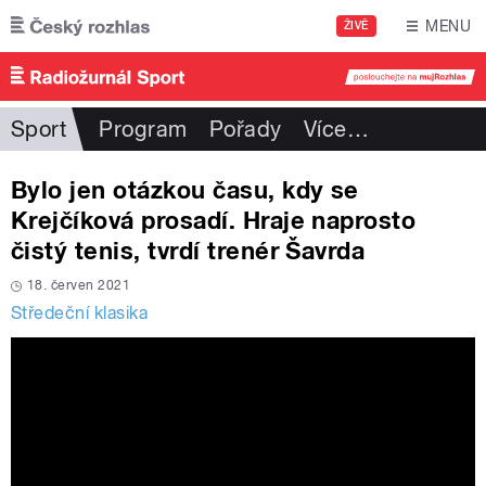
Přejít k hlavnímu obsahu
MENU
ŽIVĚ
Sport
Program
Pořady
Více
…
Bylo jen otázkou času, kdy se
Krejčíková prosadí. Hraje naprosto
čistý tenis, tvrdí trenér Šavrda
18. červen 2021
Středeční klasika