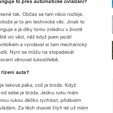
unguje to přes automatické ovládání?
řesně tak. Občas se tam něco rozbije,
rotože je to jen technická věc. Jinak to
unguje a já díky tomu zvládnu v životě
ště víc věcí, něž když jsem jezdil
ombíkem a vyndaval si tam mechanický
ozík. Nyní se můžu na stopadesát
rocent věnovat lukostřelbě.
řízení auta?
je taková páka, což je brzda. Když
 a od sebe je brzda. Jednu ruku mám
dnou rukou déčko rychlost, přidávám
zvládám. Za těch dvacet čtyři let už mám