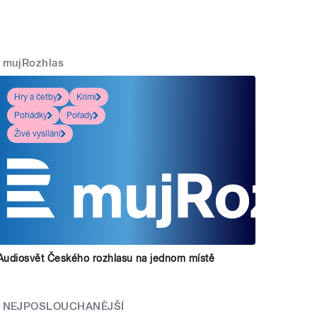
mujRozhlas
Hry a četby
Krimi
Pohádky
Pořady
Živé vysílání
Audiosvět Českého rozhlasu na jednom místě
NEJPOSLOUCHANĚJŠÍ