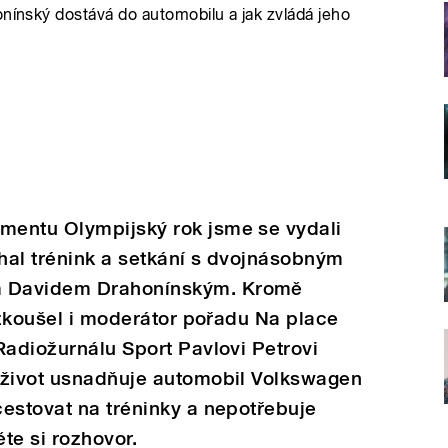
onínský dostává do automobilu a jak zvládá jeho
mentu Olympijský rok jsme se vydali
hal trénink a setkání s dvojnásobným
 Davidem Drahonínským. Kromě
vyzkoušel i moderátor pořadu Na place
Radiožurnálu Sport Pavlovi Petrovi
 život usnadňuje automobil Volkswagen
estovat na tréninky a nepotřebuje
te si rozhovor.