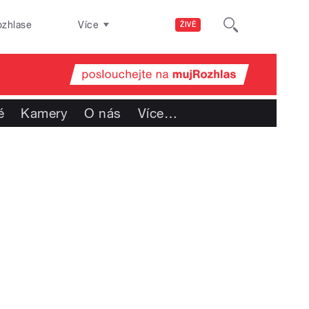
ozhlase
Více
ŽIVĚ
é
Kamery
O nás
Více
…