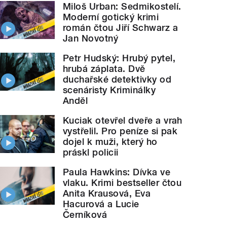
Miloš Urban: Sedmikostelí.
Moderní gotický krimi
román čtou Jiří Schwarz a
Jan Novotný
Petr Hudský: Hrubý pytel,
hrubá záplata. Dvě
duchařské detektivky od
scenáristy Kriminálky
Anděl
Kuciak otevřel dveře a vrah
vystřelil. Pro peníze si pak
dojel k muži, který ho
práskl policii
Paula Hawkins: Dívka ve
vlaku. Krimi bestseller čtou
Anita Krausová, Eva
Hacurová a Lucie
Černíková