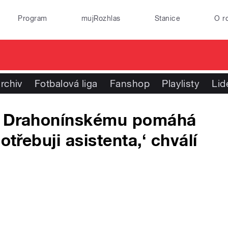
Program
mujRozhlas
Stanice
O r
rchiv
Fotbalová liga
Fanshop
Playlisty
Lid
zi Drahonínskému pomáhá
otřebuji asistenta,‘ chválí