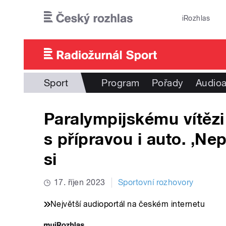
Přejít k hlavnímu obsahu
iRozhlas
Sport
Program
Pořady
Audioa
Paralympijskému vítě
s přípravou i auto. ‚Nep
si
17. říjen 2023
Sportovní rozhovory
Největší audioportál na českém internetu