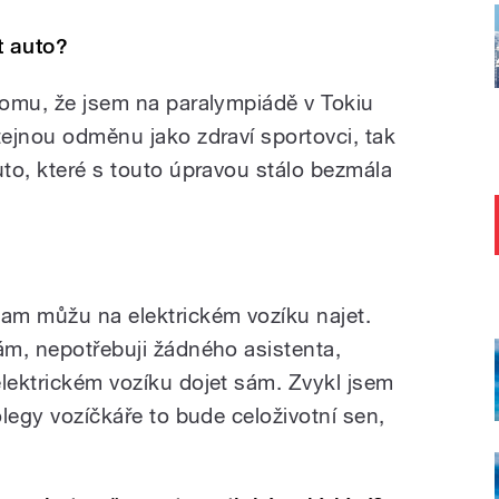
t auto?
 tomu, že jsem na paralympiádě v Tokiu
tejnou odměnu jako zdraví sportovci, tak
uto, které s touto úpravou stálo bezmála
tam můžu na elektrickém vozíku najet.
sám, nepotřebuji žádného asistenta,
elektrickém vozíku dojet sám. Zvykl jsem
olegy vozíčkáře to bude celoživotní sen,