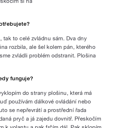
eskočím si na
otřebujete?
 tak to celé zvládnu sám. Dva dny
ina rozbila, ale šel kolem pán, kterého
jsme zvládli problém odstranit. Plošina
tedy funguje?
vyklopím do strany plošinu, která má
Buď používám dálkové ovládání nebo
Auto se nepřevrátí a prostřední řada
daná pryč a já zajedu dovnitř. Přeskočím
m k volantu a pak frčím dál. Pak sklopím