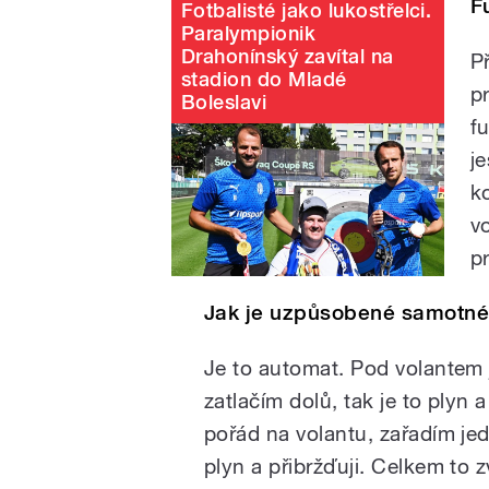
F
Fotbalisté jako lukostřelci.
Paralympionik
Drahonínský zavítal na
P
stadion do Mladé
p
Boleslavi
f
je
k
v
p
Jak je uzpůsobené samotné 
Je to automat. Pod volantem 
zatlačím dolů, tak je to plyn
pořád na volantu, zařadím je
plyn a přibržďuji. Celkem to 