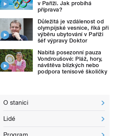
v Paříži. Jak probíhá
příprava?
Důležitá je vzdálenost od
olympijské vesnice, říká při
výběru ubytování v Paříži
šéf výpravy Doktor
Nabitá posezonní pauza
Vondroušové: Pláž, hory,
návštěva blízkých nebo
podpora tenisové školičky
O stanici
Lidé
Program