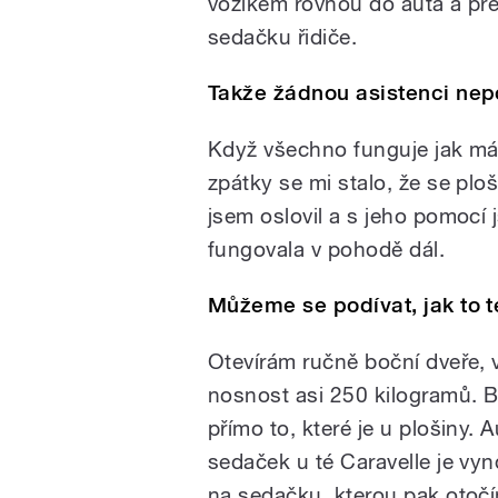
vozíkem rovnou do auta a př
sedačku řidiče.
Takže žádnou asistenci nep
Když všechno funguje jak má,
zpátky se mi stalo, že se ploš
jsem oslovil a s jeho pomocí 
fungovala v pohodě dál.
Můžeme se podívat, jak to 
Otevírám ručně boční dveře, 
nosnost asi 250 kilogramů. 
přímo to, které je u plošiny. 
sedaček u té Caravelle je vyn
na sedačku, kterou pak otočí