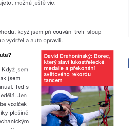
ajeto, možná ještě víc.
hodu, když jsem při couvání trefil sloup
p vydržel a auto opravili.
auta?
David Drahonínský: Borec,
který slaví lukostřelecké
medaile a překonání
. Když jsem
světového rekordu
 tak jsem
tancem
anuál. Teď s
edělá. Jen
ebe vozíček
íky plošině
mechanickým