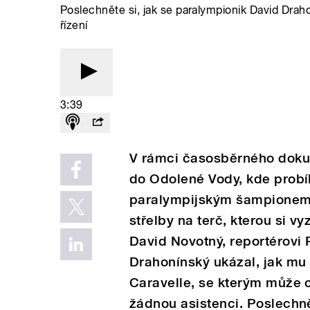
Poslechněte si, jak se paralympionik David Drah
řízení
3:39
V rámci časosběrného doku
do Odolené Vody, kde probí
paralympijským šampionem
střelby na terč, kterou si 
David Novotný, reportérovi 
Drahonínský ukázal, jak mu
Caravelle, se kterým může c
žádnou asistenci. Poslechně