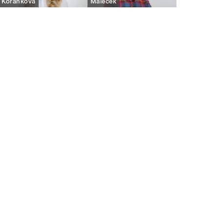
Kořánková
Maleček