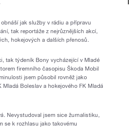
.
obnáší jak služby v rádiu a přípravu
ní, tak reportáže z nejrůznějších akcí,
ých, hokejových a dalších přenosů.
i, tak týdeník Bony vycházející v Mladé
aktorem firemního časopisu Škoda Mobil
minulosti jsem působil rovněž jako
FK Mladá Boleslav a hokejového FK Mladá
á. Nevystudoval jsem sice žurnalistiku,
em se k rozhlasu jako takovému