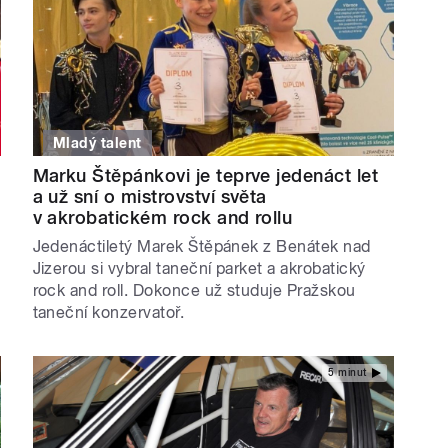
Mladý talent
Marku Štěpánkovi je teprve jedenáct let
a už sní o mistrovství světa
v akrobatickém rock and rollu
Jedenáctiletý Marek Štěpánek z Benátek nad
Jizerou si vybral taneční parket a akrobatický
rock and roll. Dokonce už studuje Pražskou
taneční konzervatoř.
5 minut