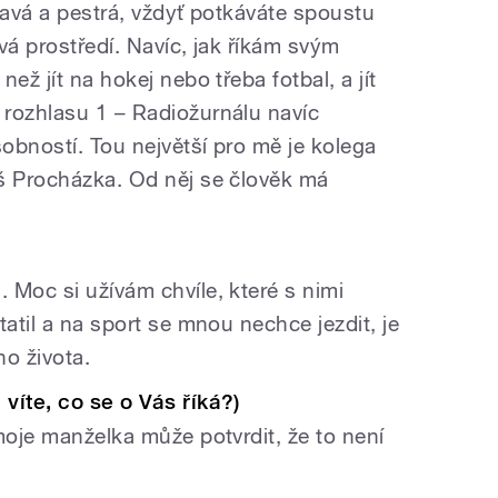
mavá a pestrá, vždyť potkáváte spoustu
vá prostředí. Navíc, jak říkám svým
ež jít na hokej nebo třeba fotbal, a jít
rozhlasu 1 – Radiožurnálu navíc
obností. Tou největší pro mě je kolega
š Procházka. Od něj se člověk má
 Moc si užívám chvíle, které s nimi
tatil a na sport se mnou nechce jezdit, je
ho života.
víte, co se o Vás říká?)
moje manželka může potvrdit, že to není