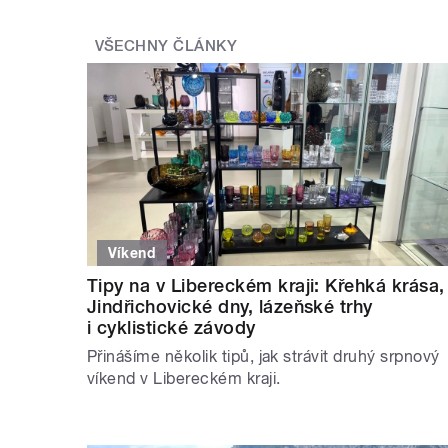
VŠECHNY ČLÁNKY
Víkend
Tipy na v Libereckém kraji: Křehká krása,
Jindřichovické dny, lázeňské trhy
i cyklistické závody
Přinášíme několik tipů, jak strávit druhý srpnový
víkend v Libereckém kraji.