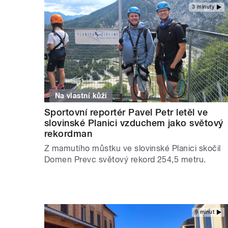
3 minuty
Na vlastní kůži
Sportovní reportér Pavel Petr letěl ve
slovinské Planici vzduchem jako světový
rekordman
Z mamutího můstku ve slovinské Planici skočil
Domen Prevc světový rekord 254,5 metru.
9 minut