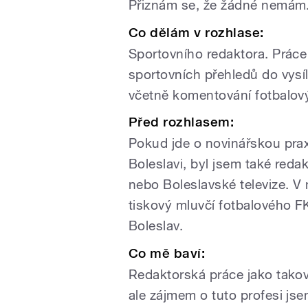
Přiznám se, že žádné nemám
Co dělám v rozhlase:
Sportovního redaktora. Práce 
sportovních přehledů do vysílá
včetně komentování fotbalov
Před rozhlasem:
Pokud jde o novinářskou prax
Boleslavi, byl jsem také red
nebo Boleslavské televize. V 
tiskový mluvčí fotbalového 
Boleslav.
Co mě baví:
Redaktorská práce jako takov
ale zájmem o tuto profesi js