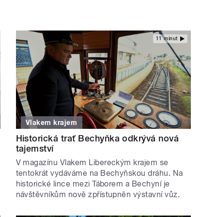
11 minut
Vlakem krajem
Historická trať Bechyňka odkrývá nová
tajemství
V magazínu Vlakem Libereckým krajem se
tentokrát vydáváme na Bechyňskou dráhu. Na
historické lince mezi Táborem a Bechyní je
návštěvníkům nově zpřístupněn výstavní vůz.