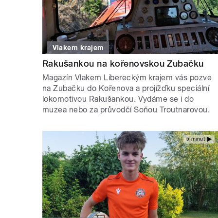
Vlakem krajem
Rakušankou na kořenovskou Zubačku
Magazín Vlakem Libereckým krajem vás pozve
na Zubačku do Kořenova a projížďku speciální
lokomotivou Rakušankou. Vydáme se i do
muzea nebo za průvodčí Soňou Troutnarovou.
5 minut