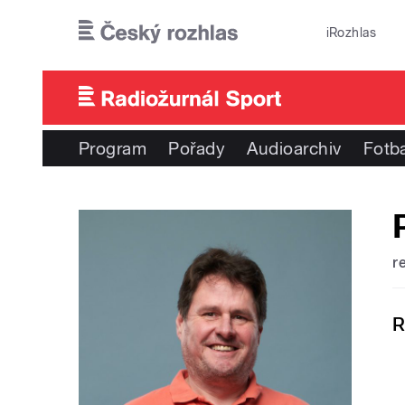
Přejít k hlavnímu obsahu
iRozhlas
Program
Pořady
Audioarchiv
Fotba
r
R