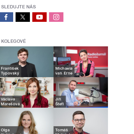
SLEDUJTE NÁS
KOLEGOVÉ
František
Michaela
Typovský
van Erne
Václava
Jiří
Marešová
Štefl
Olga
Tomáš