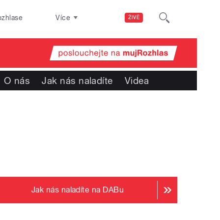
ozhlase
Více
ŽIVĚ
O nás
Jak nás naladíte
Videa
Jak nás naladíte na DABu