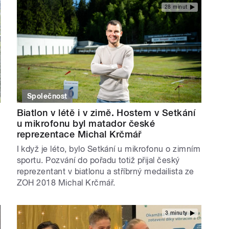
28 minut
Společnost
Biatlon v létě i v zimě. Hostem v Setkání
u mikrofonu byl matador české
reprezentace Michal Krčmář
I když je léto, bylo Setkání u mikrofonu o zimním
sportu. Pozvání do pořadu totiž přijal český
reprezentant v biatlonu a stříbrný medailista ze
ZOH 2018 Michal Krčmář.
3 minuty