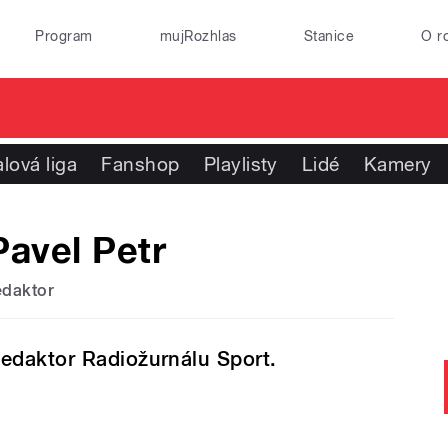
Program
mujRozhlas
Stanice
O r
lová liga
Fanshop
Playlisty
Lidé
Kamery
Pavel Petr
edaktor
edaktor Radiožurnálu Sport.