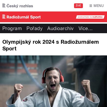
Přejít k hlavnímu obsahu
MENU
ŽIVĚ
Program
Pořady
Audioarchiv
Více
…
Olympijský rok 2024 s Radiožurnálem
Sport