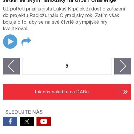
setkal se svými fanoušky na Urban Challenge
Už potřetí přijal judista Lukáš Krpálek žádost o zařazení
do projektu Radiožurnálu Olympijský rok. Zatím však
bojuje o to, aby se na své čtvrté olympijské hry
kvalifikoval.
STRÁNKY
5
n
zí
Jak nás naladíte na DABu
SLEDUJTE NÁS