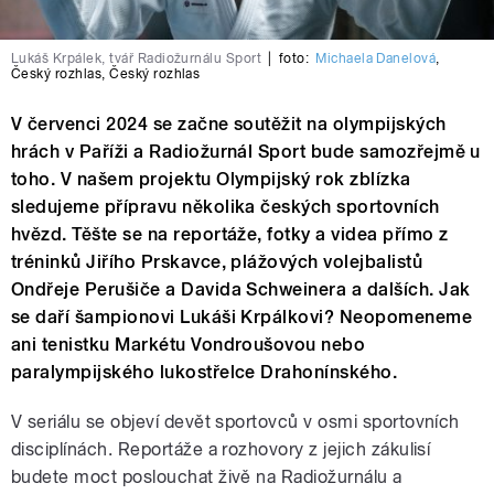
Lukáš Krpálek, tvář Radiožurnálu Sport
|
foto:
Michaela Danelová
,
Český rozhlas
,
Český rozhlas
V červenci 2024 se začne soutěžit na olympijských
hrách v Paříži a Radiožurnál Sport bude samozřejmě u
toho. V našem projektu Olympijský rok zblízka
sledujeme přípravu několika českých sportovních
hvězd. Těšte se na reportáže, fotky a videa přímo z
tréninků Jiřího Prskavce, plážových volejbalistů
Ondřeje Perušiče a Davida Schweinera a dalších. Jak
se daří šampionovi Lukáši Krpálkovi? Neopomeneme
ani tenistku Markétu Vondroušovou nebo
paralympijského lukostřelce Drahonínského.
V seriálu se objeví devět sportovců v osmi sportovních
disciplínách. Reportáže a rozhovory z jejich zákulisí
budete moct poslouchat živě na Radiožurnálu a