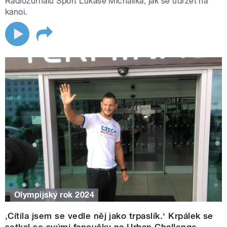
Radiožurnálu Sport Lukáše Michalíka, jak se udržet na
kanoi.
Olympijský rok 2024
‚Cítila jsem se vedle něj jako trpaslík.‘ Krpálek se