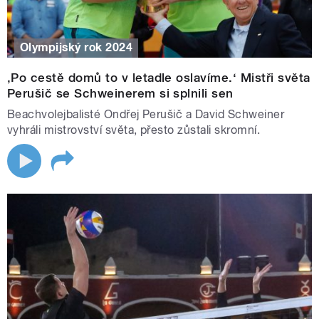
Olympijský rok 2024
‚Po cestě domů to v letadle oslavíme.‘ Mistři světa
Perušič se Schweinerem si splnili sen
Beachvolejbalisté Ondřej Perušič a David Schweiner
vyhráli mistrovství světa, přesto zůstali skromní.